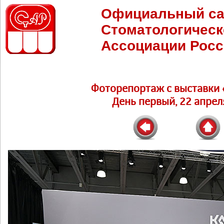
Официальный са
Стоматологическ
Ассоциации Росс
Фоторепортаж c выставки 
День первый, 22 апреля