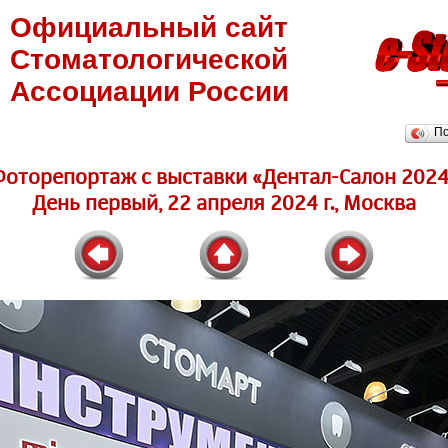
Официальный сайт
Стоматологической
Ассоциации России
П
Фоторепортаж c выставки «Дентал-Салон 2024
День первый, 22 апреля 2024 г., Москва