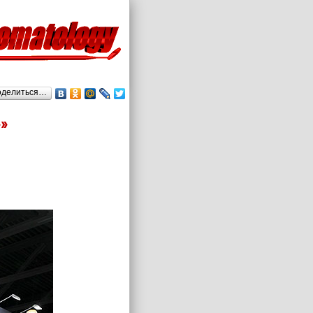
оделиться…
»