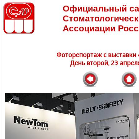
Официальный са
Стоматологическ
Ассоциации Росс
Фоторепортаж c выставки 
День второй, 23 апреля