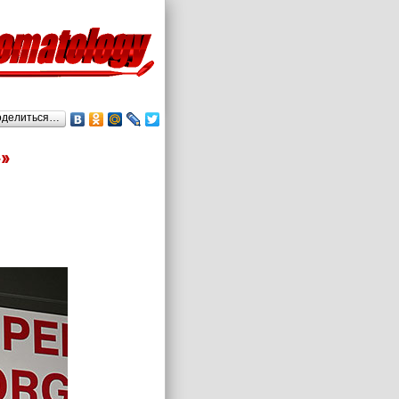
оделиться…
»