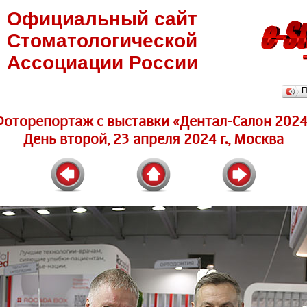
Официальный сайт
Стоматологической
Ассоциации России
П
Фоторепортаж c выставки «Дентал-Салон 2024
День второй, 23 апреля 2024 г., Москва