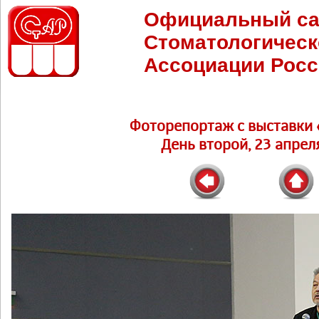
Официальный са
Стоматологическ
Ассоциации Росс
Фоторепортаж c выставки 
День второй, 23 апреля