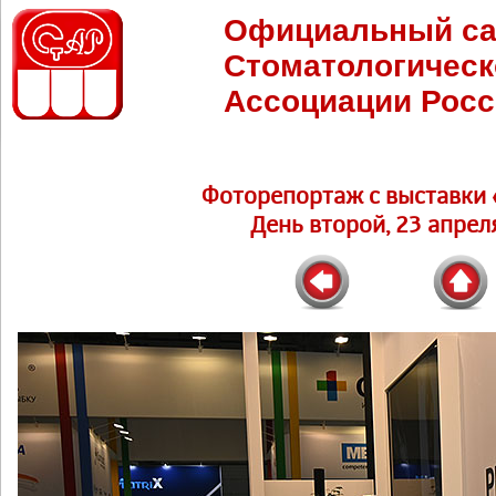
Официальный са
Стоматологическ
Ассоциации Росс
Фоторепортаж c выставки 
День второй, 23 апреля