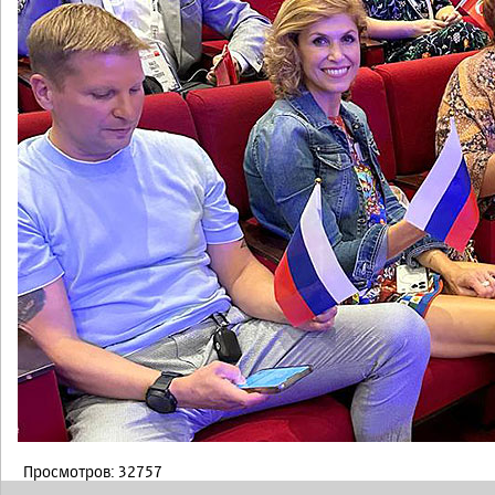
Просмотров: 32757