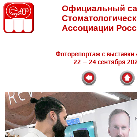
Официальный са
Стоматологическ
Ассоциации Росс
Фоторепортаж c выставки 
22 – 24 сентября 202