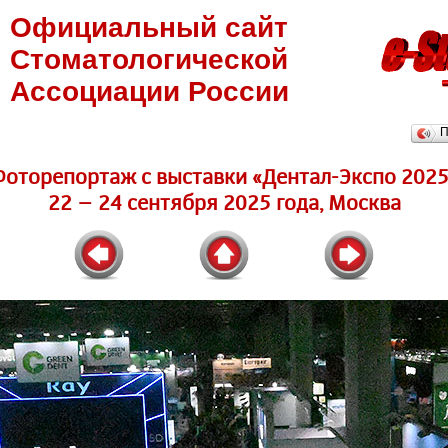
Официальный сайт
Стоматологической
Ассоциации России
П
Фоторепортаж c выставки «Дентал-Экспо 2025
22 – 24 сентября 2025 года, Москва