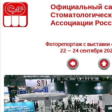
Официальный са
Стоматологическ
Ассоциации Росс
Фоторепортаж c выставки 
22 – 24 сентября 202