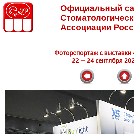
Официальный са
Стоматологическ
Ассоциации Росс
Фоторепортаж c выставки 
22 – 24 сентября 202