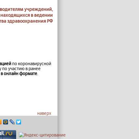
водителям учреждений,
находящихся в ведении
ва здравоохранения РФ
ацией
по коронавирусной
 по участию в ранее
х
в онлайн формате
.
наверх