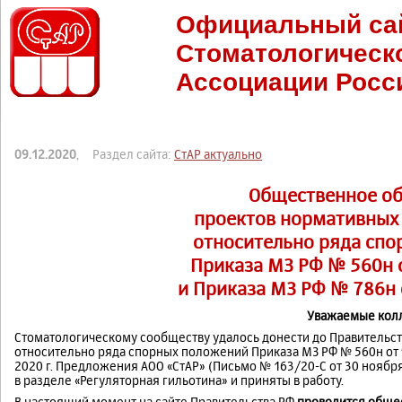
Официальный са
Стоматологическ
Ассоциации Росс
09.12.2020
, Раздел сайта:
СтАР актуально
Общественное о
проектов нормативных
относительно ряда сп
Приказа МЗ РФ № 560н о
и Приказа МЗ РФ № 786н о
Уважаемые колл
Стоматологическому сообществу удалось донести до Правительс
относительно ряда спорных положений Приказа МЗ РФ № 560н от 9
2020 г. Предложения АОО «СтАР» (Письмо № 163/20-С от 30 ноября
в разделе «Регуляторная гильотина» и приняты в работу.
В настоящий момент на сайте Правительства РФ
проводится общес