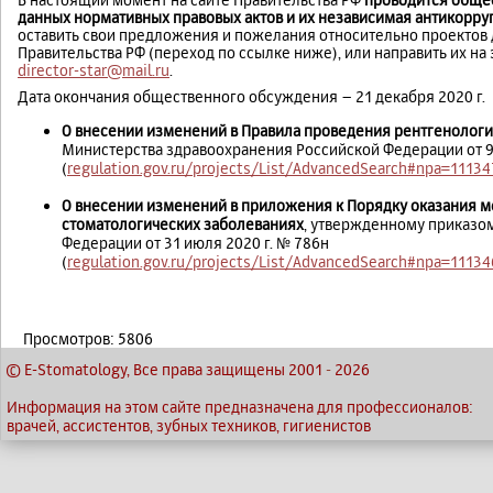
данных нормативных правовых актов и их независимая антикорру
оставить свои предложения и пожелания относительно проектов 
Правительства РФ (переход по ссылке ниже), или направить их н
director-star@mail.ru
.
Дата окончания общественного обсуждения – 21 декабря 2020 г.
О внесении изменений в Правила проведения рентгенолог
Министерства здравоохранения Российской Федерации от 9
(
regulation.gov.ru/projects/List/AdvancedSearch#npa=11134
О внесении изменений в приложения к Порядку оказания 
стоматологических заболеваниях
, утвержденному приказо
Федерации от 31 июля 2020 г. № 786н
(
regulation.gov.ru/projects/List/AdvancedSearch#npa=11134
Просмотров: 5806
© E-Stomatology, Все права защищены 2001
-
2026
Информация на этом сайте предназначена для профессионалов:
врачей, ассистентов, зубных техников, гигиенистов