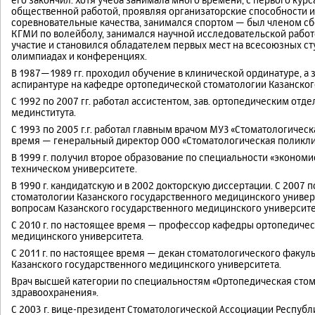
общественной работой, проявляя организаторские способности и
соревновательные качества, занимался спортом — был членом с
КГМИ по волейболу, занимался научной исследовательской рабо
участие и становился обладателем первых мест на всесоюзных с
олимпиадах и конференциях.
В 1987—1989 гг. проходил обучение в клинической ординатуре, а з
аспирантуре на кафедре ортопедической стоматологии Казанског
С 1992 по 2007 гг. работал ассистентом, зав. ортопедическим от
мединститута.
С 1993 по 2005 г.г. работал главным врачом МУЗ «Стоматологическ
время — генеральный директор ООО «Стоматологическая поликлини
В 1999 г. получил второе образование по специальности «эконом
техническом университете.
В 1990 г. кандидатскую и в 2002 докторскую диссертации. С 2007 
стоматологии Казанского государственного медицинского универс
вопросам Казанского государственного медицинского университет
С 2010 г. по настоящее время — профессор кафедры ортопедичес
медицинского университета.
С 2011 г. по настоящее время — декан стоматологического факул
Казанского государственного медицинского университета.
Врач высшей категории по специальностям «Ортопедическая стом
здравоохранения».
С 2003 г. вице-президент Стоматологической Ассоциации Республики