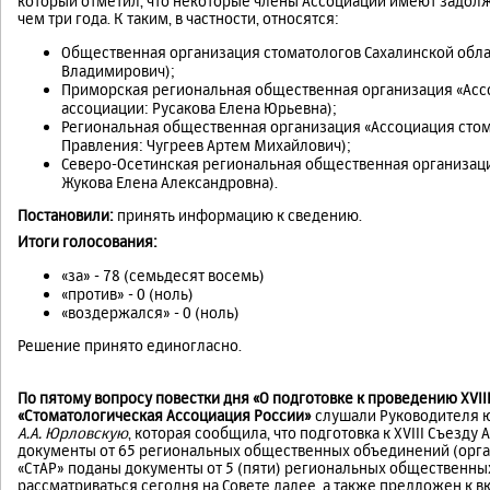
который отметил, что некоторые члены Ассоциации имеют задолж
чем три года. К таким, в частности, относятся:
Общественная организация стоматологов Сахалинской обла
Владимирович);
Приморская региональная общественная организация «Асс
ассоциации: Русакова Елена Юрьевна);
Региональная общественная организация «Ассоциация стом
Правления: Чугреев Артем Михайлович);
Северо-Осетинская региональная общественная организаци
Жукова Елена Александровна).
Постановили:
принять информацию к сведению.
Итоги голосования:
«за» - 78 (семьдесят восемь)
«против» - 0 (ноль)
«воздержался» - 0 (ноль)
Решение принято единогласно.
По пятому вопросу повестки дня «
О подготовке к проведению
XVI
«Стоматологическая Ассоциация России»
слушали Руководителя ю
А.А. Юрловскую
, которая сообщила, что подготовка к XVIII Съезд
документы от 65 региональных общественных объединений (орган
«СтАР» поданы документы от 5 (пяти) региональных общественны
рассматриваться сегодня на Совете далее, а также предложен к в