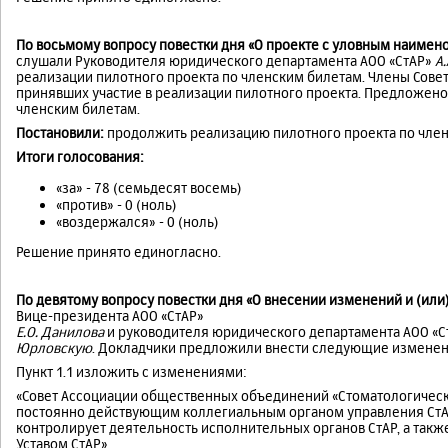
По восьмому вопросу повестки дня «О проекте с уловным наимен
слушали Руководителя юридического департамента АОО «СтАР»
А
реализации пилотного проекта по членским билетам. Члены Совет
принявших участие в реализации пилотного проекта. Предложен
членским билетам.
Постановили:
продолжить реализацию пилотного проекта по член
Итоги голосования:
«за» - 78 (семьдесят восемь)
«против» - 0 (ноль)
«воздержался» - 0 (ноль)
Решение принято единогласно.
По девятому вопросу повестки дня «О внесении изменений и (или
Вице-президента АОО «СтАР»
Е.О. Данилова
и руководителя юридического департамента АОО «С
Юрловскую
. Докладчики предложили внести следующие изменени
Пункт 1.1 изложить с изменениями:
«Совет Ассоциации общественных объединений «Стоматологическа
постоянно действующим коллегиальным органом управления СтАР
контролирует деятельность исполнительных органов СтАР, а так
Уставом СтАР».