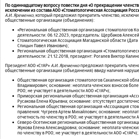
По одиннадцатому вопросу повестки дня «О прекращении членства
исключении из состава АОО «Стоматологическая Ассоциация Росс
А.И. Яременко
, который предложил прекратить членство, исключи
общественные организации (объединения):
«Региональная общественная организация стоматологов К
деятельности: 06.12.2023, председатель: Щербаков Алексей
Стоматологическая Ассоциация Магаданской области (Дата 
Спицын Павел Иванович);
Региональная общественная организация «Стоматологическ
деятельности: 21.12.2018, президент: Рогалев Виктор Калин
Президент АОО «СтАР»
А.И. Яременко
предложил прекратить членс
общественные организации (объединения) ввиду наличия нарушени
Общественная организация стоматологов Сахалинской обла
Владимирович; основание: неоплата членских взносов более 
РОО; не участвует в деятельности АОО «СтАР»);
Приморская региональная общественная организация «Ассо
Русакова Елена Юрьевна; основание: отсутствует достаточн
Региональная общественная организация «Ассоциация стом
правления: Чугреев Артем Михайлович; основание: неоплата
отчетность по членству в РОО; не участвует в деятельности А
Северо-Осетинская региональная общественная организаци
Жукова Елена Александровна; основание: неоплата членских 
по членству в РОО; не участвует в деятельности АОО «СтАР»);