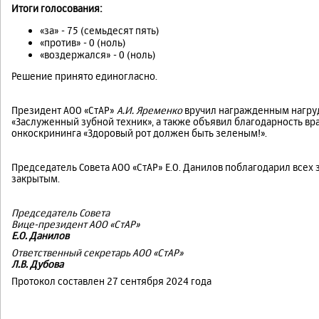
Итоги голосования:
«за» - 75 (семьдесят пять)
«против» - 0 (ноль)
«воздержался» - 0 (ноль)
Решение принято единогласно.
Президент АОО «СтАР»
А.И. Яременко
вручил награжденным нагруд
«Заслуженный зубной техник», а также объявил благодарность в
онкоскрининга «Здоровый рот должен быть зеленым!».
Председатель Совета АОО «СтАР» Е.О. Данилов поблагодарил всех 
закрытым.
Председатель Совета
Вице-президент АОО «СтАР»
Е.О. Данилов
Ответственный секретарь АОО «СтАР»
Л.В. Дубова
Протокол составлен 27 сентября 2024 года