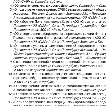
АОО «СтАР» (г. Санкт-Петербург).
«Об уплате членских взносов».
Докладчик: Салеев Р.А. – През
«О подготовке к проведению XVIII Съезда Ассоциации общ
Ассоциация России».
Докладчики:
Яременко
А.И. – Президен
Руководитель юридического департамента АОО «СтАР» (по в
«Об избрании Почетных членов Совета АОО «Стоматологичес
Президент АОО «СтАР» (г. Санкт-Петербург); Трунин Д.А. – По
Президент-элект АОО «СтАР» (г. Казань).
«Об утверждении избирательного протокола секции «Интегр
Положения секции «Интегративной стоматологии» в АОО «С
Президент АОО «СтАР» (г. Санкт-Петербург); Анисимова Е.Н. –
«О проекте с уловным наименованием «Электронные членск
Президент АОО «СтАР» (г. Санкт-Петербург); Маслов А.В. –
«ТехноСервис»(платформа Unions); Юрловская А.А.
– Руково
вопросам корпоративного права); Осенков Д. – Коммерческ
О внесении изменений и (или) дополнений в Регламент Сове
президент АОО «СтАР» (г. Санкт-Петербург); Юрловская А.А
«СтАР» (по вопросам корпоративного права).
«О членстве в АОО «Стоматологическая Ассоциация России
(организаций), несоответствующих положениям Устава Асс
«СтАР» (г. Санкт-Петербург).
«О прекращении членства в АОО «Стоматологическая Ассоци
«Стоматологическая Ассоциация России».
Докладчик: Ярем
«О принятии в состав членов АОО «Стоматологическая Ассоц
Президент АОО «СтАР» (г. Санкт-Петербург); Салеев Р.А. – Пре
«Роль профессиональных медицинских организаций в пред
сообщества».
Докладчик: Трунин Д.А. – Почетный Президент А