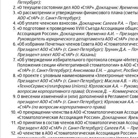
Петербург);
«О текущем состоянии дел АОО «СтАР».
Докладчик: Яременко 
«О рассмотрении и утверждении финансового плана (сметы)
АОО «СтАР» (г. Санкт-Петербург);
«Об уплате членских взносов».
Докладчик: Салеев Р.А. – През
«О подготовке к проведению XVIII Съезда Ассоциации общ
Ассоциация России».
Докладчики:
Яременко
А.И. – Президен
Руководитель юридического департамента АОО «СтАР» (по в
«Об избрании Почетных членов Совета АОО «Стоматологичес
Президент АОО «СтАР» (г. Санкт-Петербург); Трунин Д.А. – Поч
Президент-элект АОО «СтАР» (г. Казань);
«Об утверждении избирательного протокола секции «Интегр
Положения секции «Интегративной стоматологии» в АОО «С
«СтАР» (г. Санкт-Петербург); Анисимова Е.Н. – доцент, Росбио
«О проекте с уловным наименованием «Электронные членск
Президент АОО «СтАР» (г. Санкт-Петербург); Маслов А.В. –
«ТехноСервис»(платформа Unions); Юрловская А.А. – Руков
вопросам корпоративного права); Осенков Д.
– Коммерчески
О внесении изменений и (или) дополнений в Регламент Сове
президент АОО «СтАР» (г. Санкт-Петербург); Юрловская А.А
«СтАР» (по вопросам корпоративного права).
«О прекращении членства в АОО «Стоматологическая Ассоци
«Стоматологическая Ассоциация России».
Докладчики: Яре
«О принятии в состав членов АОО «Стоматологическая Ассоц
Президент АОО «СтАР» (г. Санкт-Петербург); Салеев Р.А. – Пре
«О членстве в АОО «Стоматологическая Ассоциация России