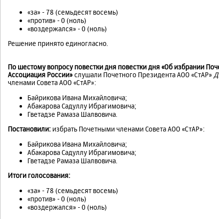
«за» - 78 (семьдесят восемь)
«против» - 0 (ноль)
«воздержался» - 0 (ноль)
Решение принято единогласно.
По шестому вопросу повестки дня повестки дня «Об избрании Поч
Ассоциация России»
слушали Почетного Президента АОО «СтАР»
Д
членами Совета АОО «СтАР»:
Байрикова Ивана Михайловича;
Абакарова Садуллу Ибрагимовича;
Гветадзе Рамаза Шалвовича.
Постановили:
избрать Почетными членами Совета АОО «СтАР»:
Байрикова Ивана Михайловича;
Абакарова Садуллу Ибрагимовича;
Гветадзе Рамаза Шалвовича.
Итоги голосования:
«за» - 78 (семьдесят восемь)
«против» - 0 (ноль)
«воздержался» - 0 (ноль)