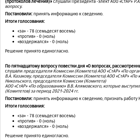
(протоколов лечения)»
слушали Президента -элект АОО «СтАР»
Р.А
вопросу.
Постановили:
принять информацию к сведению.
Итоги голосования:
«за» - 78 (семьдесят восемь)
«против» - 0 (ноль)
«воздержался» - 0 (ноль)
Решение принято единогласно.
По пятнадцатому вопросу повестки дня «О вопросах, рассмотренн
слушали
председателя Комиссии (Комитета) АОО «СтАР» «По орг
В.А. Казакову
, председателя Комиссии (Комитета) АОО «СтАР» «По
Никольского
,
председателя Комиссии (Комитета)
АОО «СтАР» «По образованию»
В.В. Алямовского
,
которые выступил
(Комитетов) за период 2021-2024 гг.
Постановили:
принять информацию к сведению, признать работу 
Итоги голосования:
«за» - 78 (семьдесят восемь)
«против» - 0 (ноль)
«воздержался» - 0 (ноль)
Решение принято единогласно.