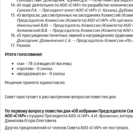
«О ходе деятельности АОО «СтАР» по разработке клиническ
Салеев Р.А.
– Президент-элект АОО «СтАР» (г. Казань),
Дубова 
«О вопросах, рассмотренных на заседаниях Комиссий (Коми
Председатель Комиссии (Комитета) АОО «СтАР» «По органи
Никольский В.Ю.
–
Председатель Комиссии (Комитета) АОО 
Алямовский В.В.
–
Председатель Комиссии (Комитета) АОО «
«О присуждении почетных званий и награждениях орденами
Докладчик: Демьяненко С.А. – Председатель Комиссии «По 
Разное.
Итоги голосования:
«за» - 78 (семьдесят восемь)
«против» - 0 (ноль)
«воздержался» - 0 (ноль)
Решение принято единогласно.
Совет приступает к рассмотрению вопросов повестки дня.
По первому вопросу повестки дня «Об избрании Председателя Со
АОО «СтАР»
слушали Президента АОО «СтАР»
А.И. Яременко
, котор
Данилова Егора Олеговича.
Других предложений от членов Совета АОО «СтАР» не поступало.