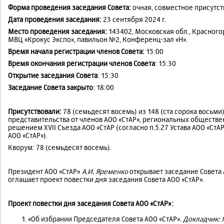
Форма проведения заседания Совета:
очная, совместное присутст
Дата проведения заседания:
23 сентября 2024 г.
Место проведения заседания:
143402, Московская обл., Красногор
МВЦ «Крокус Экспо», павильон №2, Конференц-зал «H».
Время начала регистрации членов Совета:
15:00
Время окончания регистрации членов Совета
: 15:30
Открытие заседания Совета
: 15:30
Заседание Совета закрыто
: 18:00
Присутствовали:
78 (семьдесят восемь) из 148 (ста сорока восьми
представительства от членов АОО «СтАР», региональных обществ
решением XVII Съезда АОО «СтАР (согласно п.5.27 Устава АОО «СтАР»
АОО «СтАР»).
Кворум: 78 (семьдесят восемь).
Президент АОО «СтАР»
А.И. Яременко
открывает заседание Совета 
оглашает проект повестки дня заседания Совета АОО «СтАР».
Проект повестки дня заседания Совета АОО «СтАР»:
«Об избрании Председателя Совета АОО «СтАР».
Докладчик: Я