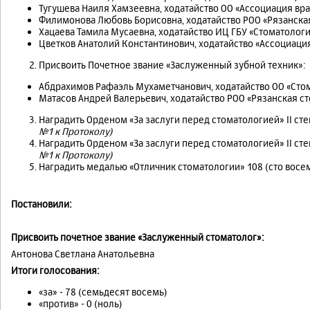
Тугушева Наиля Хамзеевна, ходатайство ОО «Ассоциация вр
Филимонова Любовь Борисовна, ходатайство РОО «Рязанска
Хацаева Тамила Мусаевна, ходатайство ИЦ ГБУ «Стоматологи
Цветков Анатолий Константинович, ходатайство «Ассоциаци
Присвоить Почетное звание «Заслуженный зубной техник»:
Абдрахимов Рафаэль Мухаметчанович, ходатайство ОО «Сто
Матасов Андрей Валерьевич, ходатайство РОО «Рязанская с
Наградить Орденом «За заслуги перед стоматологией» II ст
№1 к Протоколу)
Наградить Орденом «За заслуги перед стоматологией» II ст
№1 к Протоколу)
Наградить медалью «Отличник стоматологии» 108 (сто восе
Постановили:
Присвоить почетное звание «Заслуженный стоматолог»:
Антонова Светлана Анатольевна
Итоги голосования:
«за» - 78 (семьдесят восемь)
«против» - 0 (ноль)