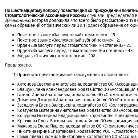
По шестнадцатому вопросу повестки дня «О присуждении почетн
Стоматологической Ассоциации России»
слушали Председателя К
Демьяненко
, которая доложила, что всего было рассмотрено 198 
семь) обращений от физических лиц и 1 (одно) обращение от юрид
Почетное звание «Заслуженный стоматолог» - 15;
Почетное звание «Заслуженный зубной техник» - 2;
Орден «За заслуги перед стоматологией I-й степени» - 25;
Орден «За заслуги перед стоматологией II-й степени» - 48;
Медаль «Отличник стоматологии» - 108;
Предложено:
Присвоить почетное звание «Заслуженный стоматолог»:
Антонова Светлана Анатольевна, ходатайство ОО «Ассоциац
Блащук Елена Александровна, ходатайство ОО «Ассоциация 
Гатило Ирина Анатольевна, ходатайство ОО «Стоматологиче
Доменюк Дмитрий Анатольевич, ходатайство ОО «Стоматоло
Засядкина Елена Валерьевна, ходатайство ОО «Волгоградск
Ковтунова Екатерина Анатольевна, ходатайство ОО «Ассоци
Кочурова Екатерина Владимировна, ходатайство Президента
Крючкова Ольга Васильевна, ходатайство ОО «Ассоциация в
Макарова Елена Павловна, ходатайство ОО «Стоматологичес
Никитина Ирина Спартаковна, ходатайство РОО «Стоматолог
Смышляева Людмила Викторовна, ходатайство ОО «Ассоциац