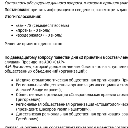
Состоялось обсуждение данного вопроса, в котором приняли учас
Постановили:
принять информацию к сведению, рассмотреть данн
Итоги голосования:
«за» - 78 (семьдесят восемь)
«против» - 0 (ноль)
«воздержался» - 0 (ноль)
Решение принято единогласно.
По двенадцатому вопросу повестки дня «О принятии в состав чле
слушали Президента АОО «СтАР»
А.И. Яременко
, который доложил членам Совета, что на вступле
общественных объединений (организаций):
Медико-стоматологическая общественная организация Прим
Региональная общественная организация «Ассоциация стом
Алексей Владимирович);
Общественная организация «Ставропольская краевая стома
Григорьевич);
Региональная общественная организация «Стоматологичес
(президент: Шакиров Разяп Рашитович).
Дагестанская региональная общественная организация вра
Гусейнович).
Каждая из организаций соответствует критериям членства соглас