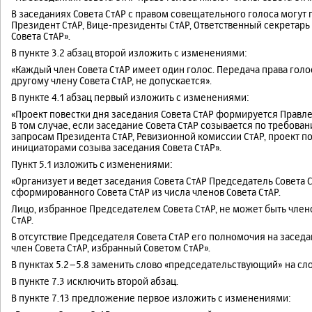
В заседаниях Совета СтАР с правом совещательного голоса могут 
Президент СтАР, Вице-президенты СтАР, Ответственный секретарь
Совета СтАР».
В пункте 3.2 абзац второй изложить с изменениями:
«Каждый член Совета СтАР имеет один голос. Передача права голос
другому члену Совета СтАР, не допускается».
В пункте 4.1 абзац первый изложить с изменениями:
«Проект повестки дня заседания Совета СтАР формируется Правле
В том случае, если заседание Совета СтАР созывается по требован
запросам Президента СтАР, Ревизионной комиссии СтАР, проект п
инициаторами созыва заседания Совета СтАР».
Пункт 5.1 изложить с изменениями:
«Организует и ведет заседания Совета СтАР Председатель Совета 
сформированного Совета СтАР из числа членов Совета СтАР.
Лицо, избранное Председателем Совета СтАР, не может быть чле
СтАР.
В отсутствие Председателя Совета СтАР его полномочия на заседа
член Совета СтАР, избранный Советом СтАР».
В пунктах 5.2–5.8 заменить слово «председательствующий» на сл
В пункте 7.3 исключить второй абзац.
В пункте 7.13 предложение первое изложить с изменениями: