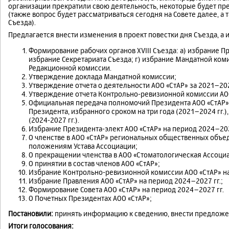
организации прекратили свою деятельность, некоторые будет пр
(также вопрос будет рассматриваться сегодня на Совете далее, а
Съезда).
Предлагается внести изменения в проект повестки дня Съезда, а
Формирование рабочих органов XVIII Съезда: а) избрание Пр
избрание Секретариата Съезда; г) избрание Мандатной коми
Редакционной комиссии.
Утверждение доклада Мандатной комиссии;
Утверждение отчета о деятельности АОО «СтАР» за 2021–2024
Утверждение отчета Контрольно-ревизионной комиссии АОО 
Официальная передача полномочий Президента АОО «СтАР
Президента, избранного сроком на три года (2021–2024 гг.)
(2024-2027 гг.).
Избрание Президента-элект АОО «СтАР» на период 2024–2027
О членстве в АОО «СтАР» региональных общественных объе
положениям Устава Ассоциации;
О прекращении членства в АОО «Стоматологическая Ассоциа
О принятии в состав членов АОО «СтАР»;
Избрание Контрольно-ревизионной комиссии АОО «СтАР» на
Избрание Правления АОО «СтАР» на период 2024–2027 гг.;
Формирование Совета АОО «СтАР» на период 2024–2027 гг.
О Почетных Президентах АОО «СтАР»;
Постановили:
принять информацию к сведению, внести предложен
Итоги голосования: