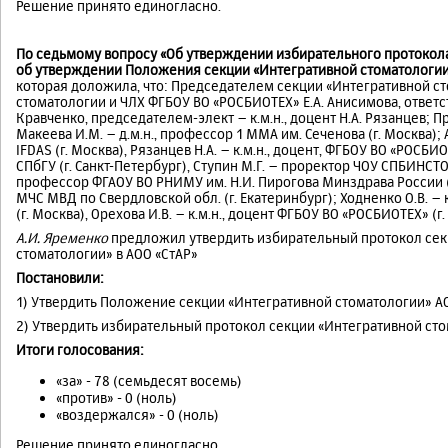
Решение принято единогласно.
По седьмому вопросу «Об утверждении избирательного протокола 
об утверждении Положения секции «Интегративной стоматологии
которая доложила, что: Председателем секции «Интегративной ст
стоматологии и ЧЛХ ФГБОУ ВО «РОСБИОТЕХ» Е.А. Анисимова, ответст
Кравченко, председателем-элект – к.м.н., доцент Н.А. Рязанцев;
Макеева И.М. – д.м.н., профессор 1 ММА им. Сеченова (г. Москва); 
IFDAS (г. Москва), Рязанцев Н.А. – к.м.н., доцент, ФГБОУ ВО «РОСБИОТ
СПбГУ (г. Санкт-Петербург), Ступин М.Г. – проректор ЧОУ СПБИНСТОМ 
профессор ФГАОУ ВО РНИМУ им. Н.И. Пирогова Минздрава России (г
МЧС МВД по Свердловской обл. (г. Екатеринбург); Ходненко О.В. – 
(г. Москва), Орехова И.В. – к.м.н., доцент ФГБОУ ВО «РОСБИОТЕХ» (г.
А.И. Яременко
предложил утвердить избирательный протокол сек
стоматологии» в АОО «СтАР»
Постановили:
1) Утвердить Положение секции «Интегративной стоматологии» АО
2) Утвердить избирательный протокол секции «Интегративной сто
Итоги голосования:
«за» - 78 (семьдесят восемь)
«против» - 0 (ноль)
«воздержался» - 0 (ноль)
Решение принято единогласно.