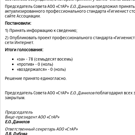
Председатель Совета АОО «СтАР»
Е.О. Данилов
предложил принять 
актуализированного профессионального стандарта «Гигиенист ст
сайте Ассоциации.
Постановили:
1) Принять информацию к сведению;
2) Опубликовать проект профессионального стандарта «Гигиенист
сети Интернет.
Итоги голосования:
«за» - 78 (семьдесят восемь)
«против» - 0 (ноль)
«воздержался» - 0 (ноль)
Решение принято единогласно.
Председатель Совета АОО «СтАР»
Е.О. Данилов
поблагодарил всех з
закрытым.
Председатель
Вице-президент АОО «СтАР»
Е.О. Данилов
Ответственный секретарь АОО «СтАР»
Л.В. Дубова