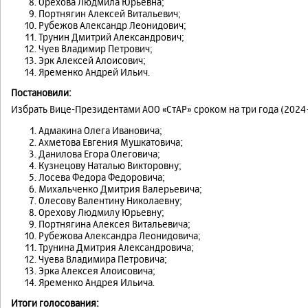
Орехова Людмила Юрьевна;
Портнягин Алексей Витальевич;
Рубежов Александр Леонидович;
Трунин Дмитрий Александрович;
Чуев Владимир Петрович;
Эрк Алексей Алоисович;
Яременко Андрей Ильич.
Постановили:
Избрать Вице-Президентами АОО «СтАР» сроком на три года (2024
Адмакина Олега Ивановича;
Ахметова Евгения Мушкатовича;
Данилова Егора Олеговича;
Кузнецову Наталью Викторовну;
Лосева Федора Федоровича;
Михальченко Дмитрия Валерьевича;
Олесову Валентину Николаевну;
Орехову Людмилу Юрьевну;
Портнягина Алексея Витальевича;
Рубежова Александра Леонидовича;
Трунина Дмитрия Александровича;
Чуева Владимира Петровича;
Эрка Алексея Алоисовича;
Яременко Андрея Ильича.
Итоги голосования: