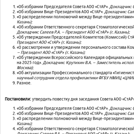
«Об избрании Председателя Совета АОО «СтАР».
Докладчик: С
«Об избрании Вице-Президентов АОО «СтАР».
Докладчик: Сале
«О распределении полномочий между Вице-президентами»
Казань);
«Об избрании Ответственного секретаря Стоматологической 
Докладчик: Салеев Р.А. – Президент АОО «СтАР» (г. Казань);
«Об утверждении Председателей Комитетов (Комиссий) СтАР
Президент АОО «СтАР» (г. Казань);
«О рассмотрении и утверждении персонального состава Ком
– Президент АОО «СтАР» (г. Казань);
«Об утверждении Всероссийского Календаря официальных 
на 2025 год».
Докладчик:
Крутихин В.А. – Заместитель испол
Москва);
«Об актуализации Профессионального стандарта «Гигиенист
научный сотрудник отдела профилактики ФГБУ НМИЦ «ЦНИИС
Разное.
Постановили:
утвердить повестку дня заседания Совета АОО «СтА
«Об избрании Председателя Совета АОО «СтАР».
Докладчик: С
«Об избрании Вице-Президентов АОО «СтАР».
Докладчик: Сале
«О распределении полномочий между Вице-президентами»
Казань);
«Об избрании Ответственного секретаря Стоматологической 
Докладчик: Салеев Р.А. – Президент АОО «СтАР» (г. Казань);