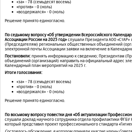
«за» - 78 (семьдесят восемь)
«против» - 0 (ноль)
«воздержался» - 0 (ноль)
Решение принято единогласно.
По седьмому вопросу «Об утверждении Всероссийского Календа
Ассоциации России на 2025 год»
слушали Президента АОО «СтАР»
(Председателям) региональных общественных объединений (орг
электронной почты Ассоциации заявки на включение в Календарны
Постановили:
принять информацию к сведению; Президентам (П
объединений (организаций) направить на официальный адрес эле
Календарный план мероприятий на 2025 г.
Итоги голосования:
«за» - 78 (семьдесят восемь)
«против» - 0 (ноль)
«воздержался» - 0 (ноль)
Решение принято единогласно.
По восьмому вопросу повестки дня
«Об актуализации Профессион
слушали доклад научного сотрудника отдела профилактики ФГБ
который представил проект профессионального стандарта «Гигие
Состоялось обсуждение, в котором приняли участие члены Совета