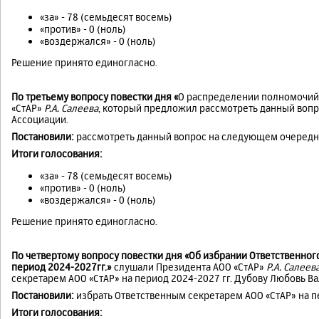
«за» - 78 (семьдесят восемь)
«против» - 0 (ноль)
«воздержался» - 0 (ноль)
Решение принято единогласно.
По третьему вопросу повестки дня «
О распределении полномочий
«СтАР»
Р.А. Салеева
, который предложил рассмотреть данный воп
Ассоциации.
Постановили:
рассмотреть данный вопрос на следующем очередн
Итоги голосования:
«за» - 78 (семьдесят восемь)
«против» - 0 (ноль)
«воздержался» - 0 (ноль)
Решение принято единогласно.
По четвертому вопросу повестки дня «Об избрании Ответственног
период 2024-2027гг.»
слушали Президента АОО «СтАР»
Р.А. Салеев
секретарем АОО «СтАР» на период 2024-2027 гг. Дубову Любовь Ва
Постановили:
избрать Ответственным секретарем АОО «СтАР» на п
Итоги голосования: