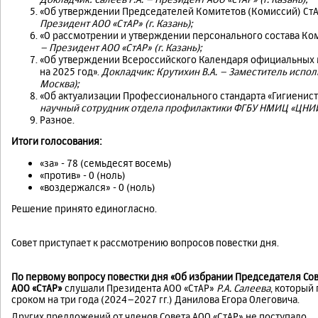
«Об утверждении Председателей Комитетов (Комиссий) СтАР
Президент АОО «СтАР» (г. Казань);
«О рассмотрении и утверждении персонального состава Ком
– Президент АОО «СтАР» (г. Казань);
«Об утверждении Всероссийского Календаря официальных 
на 2025 год».
Докладчик:
Крутихин В.А. – Заместитель испол
Москва);
«Об актуализации Профессионального стандарта «Гигиенист
научный сотрудник отдела профилактики ФГБУ НМИЦ «ЦНИИС
Разное.
Итоги голосования:
«за» - 78 (семьдесят восемь)
«против» - 0 (ноль)
«воздержался» - 0 (ноль)
Решение принято единогласно.
Совет приступает к рассмотрению вопросов повестки дня.
По первому вопросу повестки дня «Об избрании Председателя Со
АОО «СтАР»
слушали Президента АОО «СтАР»
Р.А. Салеева
, который
сроком на три года (2024–2027 гг.) Данилова Егора Олеговича.
Других предложений от членов Совета АОО «СтАР» не поступало.