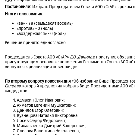
Постановили:
Избрать Председателем Совета АОО «СтАР» сроком на
Итоги голосования:
«за» - 78 (семьдесят восемь)
«против» - 0 (ноль)
«воздержался» - 0 (ноль)
Решение принято единогласно.
Председатель Совета АОО «СтАР»
Е.О. Данилов
, приступив обязанн
присутствующим основные положения Регламента Совета АОО «Ст
вернуться к реализации повестки дня.
По второму вопросу повестки дня
«Об избрании Вице-Президентов
Салеева
, который предложил избрать Вице-Президентами АОО «СтА
кандидатов:
Адмакин Олег Иванович;
Ахметов Евгений Мушкатович;
Данилов Егор Олегович;
Кузнецова Наталья Викторовна;
Лосев Федор Федорович;
Михальченко Дмитрий Валерьевич;
Олесова Валентина Николаевна;