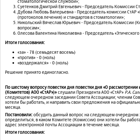
стоматологической службой»;
Суетенков Дмитрий Евгеньевич - Председатель Комиссии Ст
Дубова Любовь Валерьевна - Председатель комиссии СтАР 
(протоколов лечения) и стандартов в стоматологии»;
Никольский Вячеслав Юрьевич - Председатель Комиссии (К
вопросам»;
Олесова Валентина Николаевна - Председатель «Этического
Итоги голосования:
«за» - 78 (семьдесят восемь)
«против» - 0 (ноль)
«воздержался» - 0 (ноль)
Решение принято единогласно.
По шестому вопросу повестки дня повестки дня «О рассмотрении
(Комитетов) АОО «СтАР»)»
слушали Президента АОО «СтАР»
Р.А. Са
следующем очередном заседании Совета Ассоциации; членам Сове
хотели бы работать, и направить свои предложения на официальн
месяца.
Постановили:
обсудить данный вопрос на следующем очередном з
определиться, в каком Комитете (Комиссии) они хотели бы работ
адрес электронной почты Ассоциации в течение месяца.
Итоги голосования: