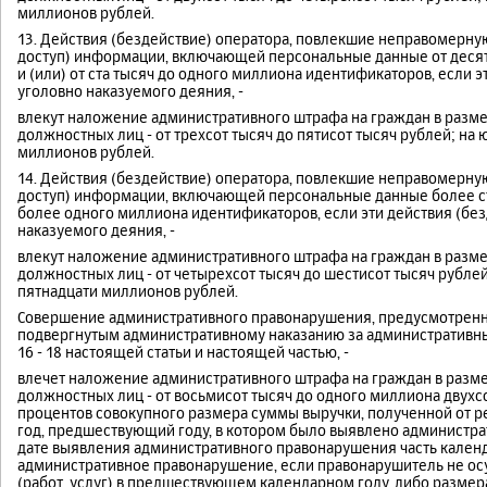
миллионов рублей.
13. Действия (бездействие) оператора, повлекшие неправомерну
доступ) информации, включающей персональные данные от десяти
и (или) от ста тысяч до одного миллиона идентификаторов, если 
уголовно наказуемого деяния, -
влекут наложение административного штрафа на граждан в размере
должностных лиц - от трехсот тысяч до пятисот тысяч рублей; на 
миллионов рублей.
14. Действия (бездействие) оператора, повлекшие неправомерну
доступ) информации, включающей персональные данные более ст
более одного миллиона идентификаторов, если эти действия (без
наказуемого деяния, -
влекут наложение административного штрафа на граждан в размер
должностных лиц - от четырехсот тысяч до шестисот тысяч рублей
пятнадцати миллионов рублей.
Совершение административного правонарушения, предусмотренног
подвергнутым административному наказанию за административны
16 - 18 настоящей статьи и настоящей частью, -
влечет наложение административного штрафа на граждан в размер
должностных лиц - от восьмисот тысяч до одного миллиона двухсот
процентов совокупного размера суммы выручки, полученной от реа
год, предшествующий году, в котором было выявлено администр
дате выявления административного правонарушения часть календ
административное правонарушение, если правонарушитель не ос
(работ, услуг) в предшествующем календарном году, либо размер