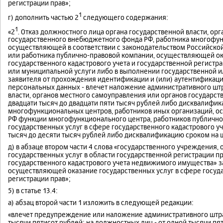
регистрации прав»;
1
г) дополнить частью 2
следующего содержания:
1
«2
. Отказ должностного лица органа государственной власти, ор
государственного внебюджетного фонда РФ, работника многофунк
осуществляющей в соответствии с законодательством Российско
или работника публично-правовой компании, осуществляющей ок
государственного кадастрового учета и государственной регистра
или муниципальной услуги либо в выполнении государственной и
заявителя от прохождения идентификации и (или) аутентификац
персональных данных - влечет наложение административного шт
власти, органов местного самоуправления или органов государс
двадцати тысяч до двадцати пяти тысяч рублей либо дисквалифик
многофункциональных центров, работников иных организаций, о
РФ функции многофункционального центра, работников публичн
государственных услуг в сфере государственного кадастрового уче
тысяч до десяти тысяч рублей либо дисквалификацию сроком на ш
д) в абзаце втором части 4 слова «государственного учреждени
государственных услуг в области государственной регистрации п
государственного кадастрового учета недвижимого имущества» 
осуществляющей оказание государственных услуг в сфере госуда
регистрации прав»;
5) в статье 13.4:
а) абзац второй части 1 изложить в следующей редакции:
«влечет предупреждение или наложение административного штраф
тысячи пятисот рублей; на должностных лиц - от одной тысячи пя