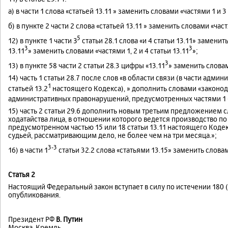
а) в части 1 слова «статьей 13.11 » заменить словами «частями 1 и 3 
б) в пункте 2 части 2 слова «статьей 13.11 » заменить словами «част
5
12) в пункте 1 части З
статьи 28.1 слова «и 4 статьи 13.11» заменить 
3
3
13.11
» заменить словами «частями 1, 2 и 4 статьи 13.11
»;
3
13) в пункте 58 части 2 статьи 28.3 цифры «13.11
» заменить словами
14) часть 1 статьи 28.7 после слов «в области связи (в части ад
1
статьей 13.2
настоящего Кодекса), » дополнить словами «законод
административных правонарушений, предусмотренных частями 1 
15) часть 2 статьи 29.6 дополнить новым третьим предложением
ходатайства лица, в отношении которого ведется производство п
предусмотренном частью 15 или 18 статьи 13.11 настоящего Коде
судьей, рассматривающим дело, не более чем на три месяца.»;
3-3
16) в части 1
статьи 32.2 слова «статьями 13.15» заменить словами
Статья 2
Настоящий Федеральный закон вступает в силу по истечении 180 
опубликования.
Президент РФ
В. Путин
Москва, Кремль