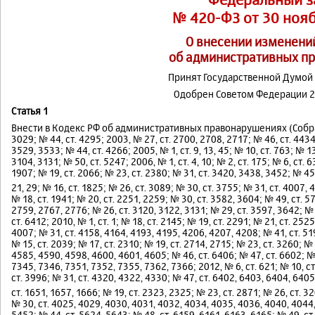
№ 420-ФЗ от 30 нояб
О внесении изменений
об административных п
Принят Государственной Думой 
Одобрен Советом Федерации 2
Статья 1
Внести в Кодекс РФ об административных правонарушениях (Собрание
3029; № 44, ст. 4295; 2003, № 27, ст. 2700, 2708, 2717; № 46, ст. 4434
3529, 3533; № 44, ст. 4266; 2005, № 1, ст. 9, 13, 45; № 10, ст. 763; № 13
3104, 3131; № 50, ст. 5247; 2006, № 1, ст. 4, 10; № 2, ст. 175; № 6, ст. 6
1907; № 19, ст. 2066; № 23, ст. 2380; № 31, ст. 3420, 3438, 3452; № 45,
21, 29; № 16, ст. 1825; № 26, ст. 3089; № 30, ст. 3755; № 31, ст. 4007, 
№ 18, ст. 1941; № 20, ст. 2251, 2259; № 30, ст. 3582, 3604; № 49, ст. 57
2759, 2767, 2776; № 26, ст. 3120, 3122, 3131; № 29, ст. 3597, 3642; № 
ст. 6412; 2010, № 1, ст. 1; № 18, ст. 2145; № 19, ст. 2291; № 21, ст. 252
4007; № 31, ст. 4158, 4164, 4193, 4195, 4206, 4207, 4208; № 41, ст. 5192
№ 15, ст. 2039; № 17, ст. 2310; № 19, ст. 2714, 2715; № 23, ст. 3260; №
4585, 4590, 4598, 4600, 4601, 4605; № 46, ст. 6406; № 47, ст. 6602; № 
7345, 7346, 7351, 7352, 7355, 7362, 7366; 2012, № 6, ст. 621; № 10, ст
ст. 3996; № 31, ст. 4320, 4322, 4330; № 47, ст. 6402, 6403, 6404, 6405
ст. 1651, 1657, 1666; № 19, ст. 2323, 2325; № 23, ст. 2871; № 26, ст. 
№ 30, ст. 4025, 4029, 4030, 4031, 4032, 4034, 4035, 4036, 4040, 4044,
5452; № 44, ст. 5624, 5643; № 48, ст. 6159, 6161, 6163, 6165; № 49, ст