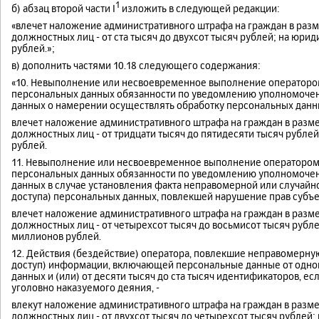
1
б) абзац второй части I
изложить в следующей редакции:
«влечет наложение административного штрафа на граждан в разме
должностных лиц - от ста тысяч до двухсот тысяч рублей; на юриди
рублей.»;
в) дополнить частями 10.18 следующего содержания:
«10. Невыполнение или несвоевременное выполнение операторо
персональных данных обязанности по уведомлению уполномоченн
данных о намерении осуществлять обработку персональных данн
влечет наложение административного штрафа на граждан в размер
должностных лиц - от тридцати тысяч до пятидесяти тысяч рублей;
рублей.
11. Невыполнение или несвоевременное выполнение оператором
персональных данных обязанности по уведомлению уполномоченн
данных в случае установления факта неправомерной или случайн
доступа) персональных данных, повлекшей нарушение прав субъе
влечет наложение административного штрафа на граждан в размер
должностных лиц - от четырехсот тысяч до восьмисот тысяч рубле
миллионов рублей.
12. Действия (бездействие) оператора, повлекшие неправомерну
доступ) информации, включающей персональные данные от одной
данных и (или) от десяти тысяч до ста тысяч идентификаторов, ес
уголовно наказуемого деяния, -
влекут наложение административного штрафа на граждан в размере
должностных лиц - от двухсот тысяч до четырехсот тысяч рублей; 