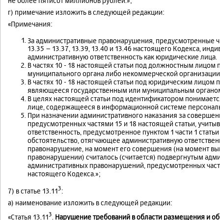
не более пятисот миллионов рублей.»;
г) примечание изложить в следующей редакции:
«Примечания:
За административные правонарушения, предусмотренные ч
13.35 – 13.37, 13.39, 13.40 и 13.46 настоящего Кодекса, и
административную ответственность как юридические лица.
В частях 10 - 18 настоящей статьи под должностным лицом
муниципального органа либо некоммерческой организации
В частях 10 - 18 настоящей статьи под юридическим лицом 
являющееся государственным или муниципальным органом
В целях настоящей статьи под идентификатором понимает
лице, содержащееся в информационной системе персональн
При назначении административного наказания за соверше
предусмотренных частями 15 и 18 настоящей статьи, учит
ответственность, предусмотренное пунктом 1 части 1 стать
обстоятельство, отягчающее административную ответствен
правонарушение, на момент его совершения (на момент вы
правонарушении) считалось (считается) подвергнутым адм
административных правонарушений, предусмотренных частями
настоящего Кодекса.»;
3
7) в статье 13.11
:
а) наименование изложить в следующей редакции:
3
«Статья 13.11
.
Нарушение требований в области размещения и об