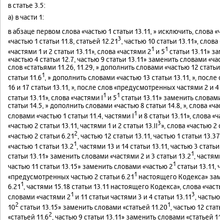
в статье 3.5:
а) в части 1:
в абзаце первом слова «частью 1 статьи 13.11, » исключить, слова «ч
3
«частью 1 статьи 11.8, статьей 12.21
, частью 10 статьи 13.11», слова
1
1
«частями 1 и 2 статьи 13.11», слова «частями 2
и 5
статьи 13.11» з
«частью 4 статьи 12.7, частью 9 статьи 13.11» заменить словами «час
слов «статьями 11.26, 11.29, » дополнить словами «частью 12 статьи 1
1
статьи 11.6
, » дополнить словами «частью 13 статьи 13.11, », после 
16 и 17 статьи 13.11, », после слов «предусмотренных частями 2 и 4
1
1
статьи 13.11», слова «частями I
и 5
статьи 13.11» заменить словами
статьи 14.5, » дополнить словами «частью 8 статьи 14.8, », слова «ча
1
словами «частью 1 статьи 11.4, частями I
и 8 статьи 13.11», слова «ч
3
«частью 2 статьи 13.11, частями 1 и 2 статьи 13.II
», слова «частью 2 
2
«частью 2 статьи 6.21
, частью 12 статьи 13.11, частью 1 статьи 13.3
1
«частью 1 статьи 13.2
, частями 13 и 14 статьи 13.11, частью 3 статьи
1
статьи 13.11» заменить словами «частями 2 и 3 статьи 13.2
, частям
1
частью 11 статьи 13.15» заменить словами «частью 2
статьи 13.11, 
1
«предусмотренных частью 2 статьи 6.21
настоящего Кодекса» зам
1
6.21
, частями 15.18 статьи 13.11 настоящего Кодекса», слова «част
1
3
словами «частями 2
и 11 статьи частями 3 и 4 статьи 13.11
, частью
2
1
10
статьи 13.15» заменить словами «статьей 11.20
, частью 12 стат
2
«статьей 11.6
, частью 9 статьи 13.11» заменить словами «статьей 1