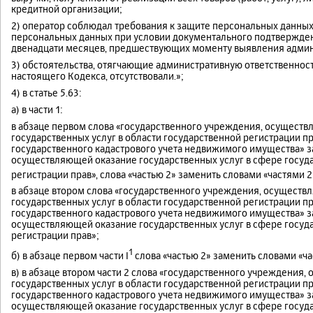
кредитной организации;
2) оператор соблюдал требования к защите персональных данны
персональных данных при условии документального подтверждени
двенадцати месяцев, предшествующих моменту выявления админ
3) обстоятельства, отягчающие административную ответственност
настоящего Кодекса, отсутствовали.»;
4) в статье 5.63:
а) в части 1:
в абзаце первом слова «государственного учреждения, осущест
государственных услуг в области государственной регистрации п
государственного кадастрового учета недвижимого имущества» 
осуществляющей оказание государственных услуг в сфере госуда
регистрации прав», слова «частью 2» заменить словами «частями 2
в абзаце втором слова «государственного учреждения, осущест
государственных услуг в области государственной регистрации п
государственного кадастрового учета недвижимого имущества» 
осуществляющей оказание государственных услуг в сфере госуда
регистрации прав»;
1
б) в абзаце первом части I
слова «частью 2» заменить словами «ча
в) в абзаце втором части 2 слова «государственного учреждени
государственных услуг в области государственной регистрации п
государственного кадастрового учета недвижимого имущества» 
осуществляющей оказание государственных услуг в сфере госуда