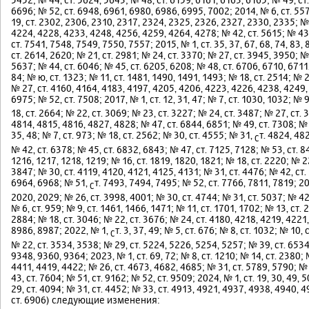
6696; № 52, ст. 6948, 6961, 6980, 6986, 6995, 7002; 2014, № 6, ст. 557
19, ст. 2302, 2306, 2310, 2317, 2324, 2325, 2326, 2327, 2330, 2335; № 
4224, 4228, 4233, 4248, 4256, 4259, 4264, 4278; № 42, ст. 5615; № 43,
ст. 7541, 7548, 7549, 7550, 7557; 2015, № 1, ст. 35, 37, 67, 68, 74, 83, 
ст. 2614, 2620; № 21, ст. 2981; № 24, ст. 3370; № 27, ст. 3945, 3950; №
5637; № 44, ст. 6046; № 45, ст. 6205, 6208; № 48, ст. 6706, 6710, 6711, 
84; № ю, ст. 1323; № 11, ст. 1481, 1490, 1491, 1493; № 18, ст. 2514; № 
№ 27, ст. 4160, 4164, 4183, 4197, 4205, 4206, 4223, 4226, 4238, 4249,
6975; № 52, ст. 7508; 2017, № 1, ст. 12, 31, 47; № 7, ст. 1030, 1032; № 
18, ст. 2664; № 22, ст. 3069; № 23, ст. 3227; № 24, ст. 3487; № 27, ст.
4814, 4815, 4816, 4827, 4828; № 47, ст. 6844, 6851; № 49, ст. 7308; № 5
35, 48; № 7, ст. 973; № 18, ст. 2562; № 30, ст. 4555; № 31,
т. 4824, 48
С
№ 42, ст. 6378; № 45, ст. 6832, 6843; № 47, ст. 7125, 7128; № 53, ст. 8
1216, 1217, 1218, 1219; № 16, ст. 1819, 1820, 1821; № 18, ст. 2220; № 22
3847; № 30, ст. 4119, 4120, 4121, 4125, 4131; № 31, ст. 4476; № 42, ст.
6964, 6968; № 51,
т. 7493, 7494, 7495; № 52, ст. 7766, 7811, 7819; 20
С
2020, 2029; № 26, ст. 3998, 4001; № 30, ст. 4744; № 31, ст. 5037; № 42, 
№ 6, ст. 959; № 9, ст. 1461, 1466, 1471; № 11, ст. 1701, 1702; № 13, ст.
2884; № 18, ст. 3046; № 22, ст. 3676; № 24, ст. 4180, 4218, 4219, 4221
8986, 8987; 2022, № 1,
т. 3, 37, 49; № 5, ст. 676; № 8, ст. 1032; № 10,
С
№ 22, ст. 3534, 3538; № 29, ст. 5224, 5226, 5254, 5257; № 39, ст. 6534;
9348, 9360, 9364; 2023, № 1, ст. 69, 72; № 8, ст. 1210; № 14, ст. 2380; 
4411, 4419, 4422; № 26, ст. 4673, 4682, 4685; № 31, ст. 5789, 5790; №
43, ст. 7604; № 51, ст. 9162; № 52, ст. 9509; 2024, № 1, ст. 19, 30, 49, 
29, ст. 4094; № 31, ст. 4452; № 33, ст. 4913, 4921, 4937, 4938, 4940, 
ст. 6906) следующие изменения: