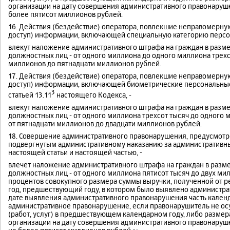
организации на дату совершения административного правонаруше
более пятисот миллионов рублей.
16. Действия (бездействие) оператора, повлекшие неправомерну
доступ) информации, включающей специальную категорию персон
влекут наложение административного штрафа на граждан в размер
должностных лиц - от одного миллиона до одного миллиона трехсо
миллионов до пятнадцати миллионов рублей.
17. Действия (бездействие) оператора, повлекшие неправомерну
доступ) информации, включающей биометрические персональные
3
статьей 13.11
настоящего Кодекса, -
влекут наложение административного штрафа на граждан в размер
должностных лиц - от одного миллиона трехсот тысяч до одного м
от пятнадцати миллионов до двадцати миллионов рублей.
18. Совершение административного правонарушения, предусмотре
подвергнутым административному наказанию за административны
настоящей статьи и настоящей частью, -
влечет наложение административного штрафа на граждан в размер
должностных лиц - от одного миллиона пятисот тысяч до двух мил
процентов совокупного размера суммы выручки, полученной от реа
год, предшествующий году, в котором было выявлено администр
дате выявления административного правонарушения часть календ
административное правонарушение, если правонарушитель не ос
(работ, услуг) в предшествующем календарном году, либо размер
организации на дату совершения административного правонаруше