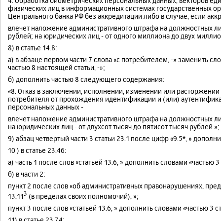
4. Обработка биометрических персональных данных, векторов е
физических лиц в информационных системах государственных ор
Центрального банка РФ без аккредитации либо в случае, если ак
влечет наложение административного штрафа на должностных лиц
рублей; на юридических лиц - от одного миллиона до двух миллио
8) в статье 14.8:
а) в абзаце первом части 7 слова «с потребителем, -» заменить с
частью 8 настоящей статьи, -»;
б) дополнить частью 8 следующего содержания:
«8. Отказ в заключении, исполнении, изменении или расторжении 
потребителя от прохождения идентификации и (или) аутентифик
персональных данных -
влечет наложение административного штрафа на должностных лиц 
на юридических лиц - от двухсот тысяч до пятисот тысяч рублей.»;
9) абзац четвертый части 3 статьи 23.1 после цифр «9.5*, » дополни
10 ) в статье 23.46:
а) часть 1 после слов «статьей 13.6, » дополнить словами «частью 3
б) в части 2:
пункт 2 после слов «об административных правонарушениях, пре
3
13.11
(в пределах своих полномочий), »;
пункт 3 после слов «статьей 13.6, » дополнить словами «частью 3 с
11) в статье 23.74: