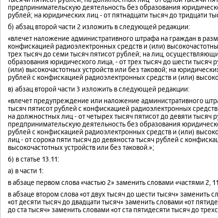
предпринимательскую деятельность без образования юридического
рублей; на юридических лиц - от пятнадцати тысяч до тридцати ты
б) абзац второй части 2 изложить в следующей редакции:
«влечет наложение административного штрафа на граждан в разме
конфискацией радиоэлектронных средств и (или) высокочастотных 
трех тысяч до семи тысяч пятисот рублей; на лиц, осуществляю
образования юридического лица, - от трех тысяч до шести тысяч
(или) высокочастотных устройств или без таковой; на юридических
рублей с конфискацией радиоэлектронных средств и (или) высокоч
в) абзац второй части 3 изложить в следующей редакции:
«влечет предупреждение или наложение административного штраф
тысяч пятисот рублей с конфискацией радиоэлектронных средств и
на должностных лиц - от четырех тысяч пятисот до девяти тысяч 
предпринимательскую деятельность без образования юридического
рублей с конфискацией радиоэлектронных средств и (или) высоко
лиц - от сорока пяти тысяч до девяноста тысяч рублей с конфиск
высокочастотных устройств или без таковой.»;
6) в статье 13.11:
а) в части 1:
в абзаце первом слова «частью 2» заменить словами «частями 2, 11 
в абзаце втором слова «от двух тысяч до шести тысяч» заменить с
«от десяти тысяч до двадцати тысяч» заменить словами «от пятиде
до ста тысяч» заменить словами «от ста пятидесяти тысяч до трехс