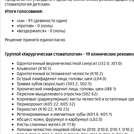
стоматология детская».
Итоги голосования:
«за» - 91 (девяносто один)
«против» - 0 (ноль)
«воздержался» - 0 (ноль)
Решение принято единогласно.
Группой «Хирургическая стоматология» - 19 клинических рекомен
Одонтогенный верхнечелюстной синусит (J32.0; J01.0)
Альвеолит (К10.3)
Одонтогенный остеомиелит челюсти (К10.2)
Острый лимфаденит лица, головы, шеи (L04.0)
Травма зубов (взрослые) (S03.2; S02.5)
Хронический лимфаденит лица, головы, шеи (I88.1)
Перелом мыщелкового отростка (S02:62)
Корневые (радикулярные) кисты челюстей и остаточные (ре
Перикоронит (К05:22; К05:32)
Периостит (К10:22; К10:23)
Ретенированные и импактные зубы (К01.0; К01.1)
Абсцесс кожи, фурункул и карбункул (L02.0)
Кисты слюнных желез (К 11.6)
Липома челюстно-лицевой области (D10; D10.0; D10.1; D10.2; D1