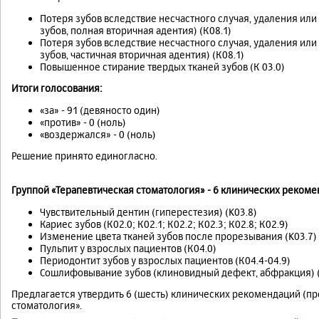
Потеря зубов вследствие несчастного случая, удаления или
зубов, полная вторичная адентия) (К08.1)
Потеря зубов вследствие несчастного случая, удаления или
зубов, частичная вторичная адентия) (К08.1)
Повышенное стирание твердых тканей зубов (К 03.0)
Итоги голосования:
«за» - 91 (девяносто один)
«против» - 0 (ноль)
«воздержался» - 0 (ноль)
Решение принято единогласно.
Группой «Терапевтическая стоматология» - 6 клинических рекоме
Чувствительный дентин (гиперестезия) (K03.8)
Кариес зубов (К02.0; К02.1; К02.2; К02.3; К02.8; К02.9)
Изменение цвета тканей зубов после прорезывания (K03.7)
Пульпит у взрослых пациентов (К04.0)
Периодонтит зубов у взрослых пациентов (К04.4-04.9)
Сошлифовывание зубов (клиновидный дефект, абфракция) (
Предлагается утвердить 6 (шесть) клинических рекомендаций (пр
стоматология».