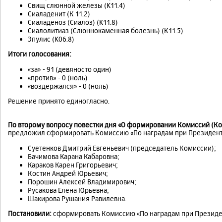
Свищ слюнной железы (K11.4)
Сиаладенит (К 11.2)
Сиаладеноз (Сиалоз) (K11.8)
Сиалолитиаз (Слюннокаменная болезнь) (К11.5)
Эпулис (K06.8)
Итоги голосования:
«за» - 91 (девяносто один)
«против» - 0 (ноль)
«воздержался» - 0 (ноль)
Решение принято единогласно.
По второму вопросу повестки дня «О формировании Комиссий (Ко
предложил сформировать Комиссию «По наградам при Президент
Суетенков Дмитрий Евгеньевич (председатель Комиссии);
Бачимова Карана Кабаровна;
Караков Карен Григорьевич;
Костин Андрей Юрьевич;
Порошин Алексей Владимирович;
Русакова Елена Юрьевна;
Шакирова Рушания Равилевна.
Постановили:
сформировать Комиссию «По наградам при Президен