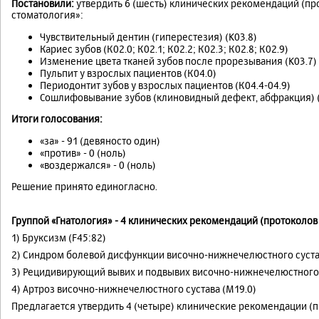
Постановили:
утвердить 6 (шесть) клинических рекомендаций (пр
стоматология»:
Чувствительный дентин (гиперестезия) (K03.8)
Кариес зубов (К02.0; К02.1; К02.2; К02.3; К02.8; К02.9)
Изменение цвета тканей зубов после прорезывания (K03.7)
Пульпит у взрослых пациентов (К04.0)
Периодонтит зубов у взрослых пациентов (К04.4-04.9)
Сошлифовывание зубов (клиновидный дефект, абфракция) (
Итоги голосования:
«за» - 91 (девяносто один)
«против» - 0 (ноль)
«воздержался» - 0 (ноль)
Решение принято единогласно.
Группой «Гнатология» - 4 клинических рекомендаций (протоколов
1) Бруксизм (F45:82)
2) Синдром болевой дисфункции височно-нижнечелюстного сустав
3) Рецидивирующий вывих и подвывих височно-нижнечелюстного 
4) Артроз височно-нижнечелюстного сустава (M19.0)
Предлагается утвердить 4 (четыре) клинические рекомендации (п