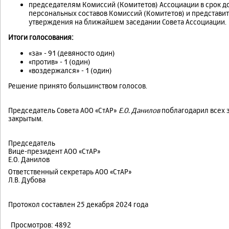
председателям Комиссий (Комитетов) Ассоциации в срок до
персональных составов Комиссий (Комитетов) и представит
утверждения на ближайшем заседании Совета Ассоциации.
Итоги голосования:
«за» - 91 (девяносто один)
«против» - 1 (один)
«воздержался» - 1 (один)
Решение принято большинством голосов.
Председатель Совета АОО «СтАР»
Е.О. Данилов
поблагодарил всех з
закрытым.
Председатель
Вице-президент АОО «СтАР»
Е.О. Данилов
Ответственный секретарь АОО «СтАР»
Л.В. Дубова
Протокол составлен 25 декабря 2024 года
Просмотров: 4892