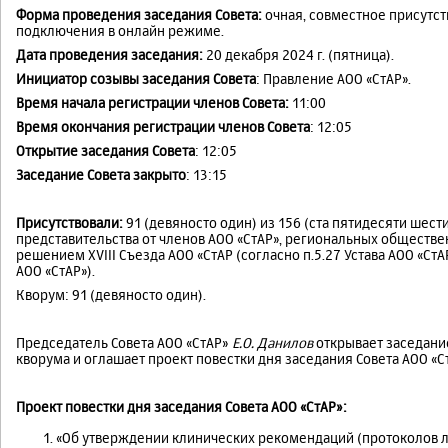
Форма проведения заседания Совета:
очная, совместное присутст
подключения в онлайн режиме.
Дата проведения заседания:
20 декабря 2024 г. (пятница).
Инициатор созывы заседания Совета
: Правление АОО «СтАР».
Время начала регистрации членов Совета:
11:00
Время окончания регистрации членов Совета
: 12:05
Открытие заседания Совета
: 12:05
Заседание Совета закрыто
: 13:15
Присутствовали:
91 (девяносто один) из 156 (ста пятидесяти шест
представительства от членов АОО «СтАР», региональных обществ
решением XVIII Съезда АОО «СтАР (согласно п.5.27 Устава АОО «СтАР»
АОО «СтАР»).
Кворум: 91 (девяносто один).
Председатель Совета АОО «СтАР»
Е.О. Данилов
открывает заседание
кворума и оглашает проект повестки дня заседания Совета АОО «С
Проект повестки дня заседания Совета АОО «СтАР»:
«Об утверждении клинических рекомендаций (протоколов 