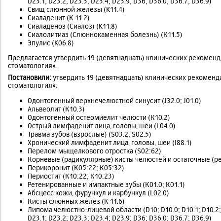
D23.1; D23.2; D23.3; D23.4; D23.9; D36; D36.0; D36.7; D36.9)
Свищ слюнной железы (K11.4)
Сиаладенит (К 11.2)
Сиаладеноз (Сиалоз) (K11.8)
Сиалолитиаз (Слюннокаменная болезнь) (К11.5)
Эпулис (K06.8)
Предлагается утвердить 19 (девятнадцать) клинических рекомен
стоматология».
Постановили:
утвердить 19 (девятнадцать) клинических рекоменд
стоматология»:
Одонтогенный верхнечелюстной синусит (J32.0; J01.0)
Альвеолит (К10.3)
Одонтогенный остеомиелит челюсти (К10.2)
Острый лимфаденит лица, головы, шеи (L04.0)
Травма зубов (взрослые) (S03.2; S02.5)
Хронический лимфаденит лица, головы, шеи (I88.1)
Перелом мыщелкового отростка (S02:62)
Корневые (радикулярные) кисты челюстей и остаточные (ре
Перикоронит (К05:22; К05:32)
Периостит (К10:22; К10:23)
Ретенированные и импактные зубы (К01.0; К01.1)
Абсцесс кожи, фурункул и карбункул (L02.0)
Кисты слюнных желез (К 11.6)
Липома челюстно-лицевой области (D10; D10.0; D10.1; D10.2; D1
D23.1; D23.2; D23.3; D23.4; D23.9; D36; D36.0; D36.7; D36.9)