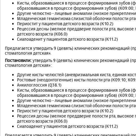
Кисты, образовавшиеся в процессе формирования зубов (фо
образовавшаяся в процессе формирования зубов) (К09:00; 
Другие челюстно - лицевые аномалии (низкое прикрепление
Младенческая гемангиома слизистой оболочки полости рта 
Периостит у пациентов детского возраста (К10.2)
Рецессия десны (мелкое преддверие полости рта, высокое 
детского возраста (К06.0)
Сиалоаденит у пациентов детского возраста (К11.2)
Предлагается утвердить 9 (девять) клинических рекомендаций (п
стоматология детская».
Постановили:
утвердить 9 (девять) клинических рекомендаций (п
стоматология детская»:
Другие кисты челюстей (аневризмальная киста, единая костн
Ростовые (неодонтогенные) кисты полости рта (К09:10; К09:
Анкилоглоссия (Q38.1)
Кисты, образовавшиеся в процессе формирования зубов (фо
образовавшаяся в процессе формирования зубов) (К09:00; 
Другие челюстно - лицевые аномалии (низкое прикрепление
Младенческая гемангиома слизистой оболочки полости рта 
Периостит у пациентов детского возраста (К10.2)
Рецессия десны (мелкое преддверие полости рта, высокое 
детского возраста (К06.0)
Сиалоаденит у пациентов детского возраста (К11.2)
Предлагается утвердить 9 (девять) клинических рекомендаций (п