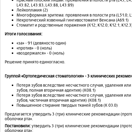
L43:82, L43:83, L43:88, L43:89)
Лейкоплакия (2)
Многоформная эритема: проявления в полости рта (L51.0; L51.
Некротический язвенный гингивостоматит Венсана (А69.1)
Стоматит и родственные поражения (К12; K12.0; K12.1; K12.3
Итоги голосования:
«за» - 91 (девяносто один)
«против» - 0 (ноль)
«воздержался» - 0 (ноль)
Решение принято единогласно.
Группой «Ортопедическая стоматология» - 3 клинических рекоме
Потеря зубов вследствие несчастного случая, удаления или
зубов, полная вторичная адентия) (К08.1)
Потеря зубов вследствие несчастного случая, удаления или
зубов, частичная вторичная адентия) (К08.1)
Повышенное стирание твердых тканей зубов (К 03.0)
Предлагается утвердить 3 (три) клинические рекомендации (прот
оболочки рта».
Постановили:
утвердить 3 (три) клинические рекомендации (прот
оболочки рта»: