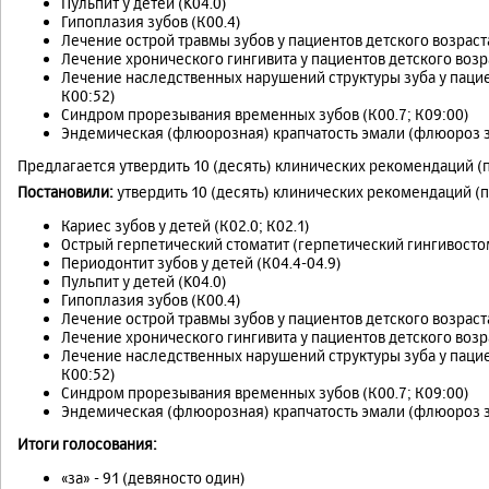
Пульпит у детей (K04.0)
Гипоплазия зубов (К00.4)
Лечение острой травмы зубов у пациентов детского возраста
Лечение хронического гингивита у пациентов детского возра
Лечение наследственных нарушений структуры зуба у пациен
К00:52)
Синдром прорезывания временных зубов (К00.7; К09:00)
Эндемическая (флюорозная) крапчатость эмали (флюороз з
Предлагается утвердить 10 (десять) клинических рекомендаций (
Постановили:
утвердить 10 (десять) клинических рекомендаций (
Кариес зубов у детей (К02.0; К02.1)
Острый герпетический стоматит (герпетический гингивостом
Периодонтит зубов у детей (К04.4-04.9)
Пульпит у детей (K04.0)
Гипоплазия зубов (К00.4)
Лечение острой травмы зубов у пациентов детского возраста
Лечение хронического гингивита у пациентов детского возра
Лечение наследственных нарушений структуры зуба у пациен
К00:52)
Синдром прорезывания временных зубов (К00.7; К09:00)
Эндемическая (флюорозная) крапчатость эмали (флюороз з
Итоги голосования:
«за» - 91 (девяносто один)