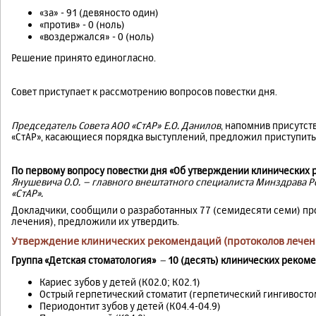
«за» - 91 (девяносто один)
«против» - 0 (ноль)
«воздержался» - 0 (ноль)
Решение принято единогласно.
Совет приступает к рассмотрению вопросов повестки дня.
Председатель Совета АОО «СтАР» Е.О. Данилов
, напомнив присутс
«СтАР», касающиеся порядка выступлений, предложил приступить 
По первому вопросу повестки дня «Об утверждении клинических
Янушевича О.О. – главного внештатного специалиста Минздрава Ро
«СтАР».
Докладчики, сообщили о разработанных 77 (семидесяти семи) п
лечения), предложили их утвердить.
Утверждение клинических рекомендаций (протоколов лечен
Группа «Детская стоматология»
–
10 (десять) клинических рекоме
Кариес зубов у детей (К02.0; К02.1)
Острый герпетический стоматит (герпетический гингивостом
Периодонтит зубов у детей (К04.4-04.9)