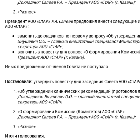
Докладчик: Салеев Р.А. – Президент АОО «СтАР» (г. Казань);
«Разное»
Президент АОО «СтАР»
Р.А.
Салеев
предложил внести следующие из
АОО «СтАР»:
заменить докладчиков по первому вопросу «Об утверждени
Янушевич О.О. –
главный внештатный специалист Министерст
секретарь АОО «СтАР»
;
включить в повестку дня вопрос «О формировании Комиссий
Президент АОО «СтАР» (г. Казань).
Иных предложений от членов Совета не поступало.
Постановили:
утвердить повестку дня заседания Совета АОО «СтА
«Об утверждении клинических рекомендаций (протоколов 
Докладчики: Янушевич О.О. – главный внештатный специали
секретарь АОО «СтАР».
«О формировании Комиссий (Комитетов) АОО «СтАР»
Докладчик: Салеев
Р.А. – Президент АОО «СтАР» (г. Казань);
«Разное».
Итоги голосования: