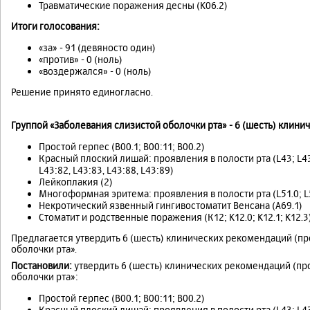
Травматические поражения десны (K06.2)
Итоги голосования:
«за» - 91 (девяносто один)
«против» - 0 (ноль)
«воздержался» - 0 (ноль)
Решение принято единогласно.
Группой «Заболевания слизистой оболочки рта» - 6 (шесть) клин
Простой герпес (B00.1; B00:11; B00.2)
Красный плоский лишай: проявления в полости рта (L43; L43.1 
L43:82, L43:83, L43:88, L43:89)
Лейкоплакия (2)
Многоформная эритема: проявления в полости рта (L51.0; L51.
Некротический язвенный гингивостоматит Венсана (А69.1)
Стоматит и родственные поражения (К12; K12.0; K12.1; K12.3
Предлагается утвердить 6 (шесть) клинических рекомендаций (п
оболочки рта».
Постановили:
утвердить 6 (шесть) клинических рекомендаций (пр
оболочки рта»:
Простой герпес (B00.1; B00:11; B00.2)
Красный плоский лишай: проявления в полости рта (L43; L43.1 