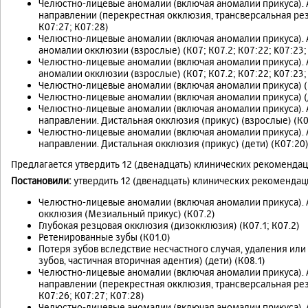
Челюстно-лицевые аномалии (включая аномалии прикуса). 
направлении (перекрестная окклюзия, трансверсальная рез
К07:27; К07:28)
Челюстно-лицевые аномалии (включая аномалии прикуса). 
аномалии окклюзии (взрослые) (К07; К07.2; К07:22; K07:23;
Челюстно-лицевые аномалии (включая аномалии прикуса). 
аномалии окклюзии (взрослые) (К07; К07.2; К07:22; K07:23;
Челюстно-лицевые аномалии (включая аномалии прикуса) (вз
Челюстно-лицевые аномалии (включая аномалии прикуса) (де
Челюстно-лицевые аномалии (включая аномалии прикуса). 
направлении. Дистальная окклюзия (прикус) (взрослые) (К0
Челюстно-лицевые аномалии (включая аномалии прикуса). 
направлении. Дистальная окклюзия (прикус) (дети) (К07:20
Предлагается утвердить 12 (двенадцать) клинических рекомендац
Постановили:
утвердить 12 (двенадцать) клинических рекомендац
Челюстно-лицевые аномалии (включая аномалии прикуса). 
окклюзия (Мезиальный прикус) (К07.2)
Глубокая резцовая окклюзия (дизокклюзия) (К07.1; К07.2)
Ретенированные зубы (К01.0)
Потеря зубов вследствие несчастного случая, удаления или
зубов, частичная вторичная адентия) (дети) (К08.1)
Челюстно-лицевые аномалии (включая аномалии прикуса). 
направлении (перекрестная окклюзия, трансверсальная ре
К07:26; К07:27; К07:28)
Челюстно-лицевые аномалии (включая аномалии прикуса). 