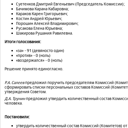
Суетенков Дмитрий Евгеньевич (Председатель Комиссии);
Бачимова Карана Кабаровна;
Караков Карен Григорьевич;
Костин Андрей Юрьевич;
Порошин Алексей Владимирович;
Русакова Елена Юрьевна;
Шакирова Рушания Равилевна.
Итоги голосования:
«за» - 91 (девяносто один)
«против» - 0 (ноль)
«воздержался» - 0 (ноль)
Решение принято единогласно.
Р.А. Салеев
предложил поручить председателям Комиссий (Комитет
сформировать списки персональных составов Комиссий (Комитето
утверждения Советом.
Д.А. Трунин
предложил утвердить количественный состав Комиссий 
человека.
Постановили:
утвердить количественный состав Комиссий (Комитетов) от 5