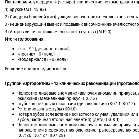
Постановили:
утвердить 4 (четыре) клинические рекомендации (п
1) Бруксизм (F45:82)
2) Синдром болевой дисфункции височно-нижнечелюстного сустав
3) Рецидивирующий вывих и подвывих височно-нижнечелюстного 
4) Артроз височно-нижнечелюстного сустава (M19.0)
Итоги голосования:
«за» - 91 (девяносто один)
«против» - 0 (ноль)
«воздержался» - 0 (ноль)
Решение принято единогласно.
Группой «Ортодонтия» - 12 клинических рекомендаций (протоколо
Челюстно-лицевые аномалии (включая аномалии прикуса). 
окклюзия (Мезиальный прикус) (К07.2)
Глубокая резцовая окклюзия (дизокклюзия) (К07.1; К07.2)
Ретенированные зубы (К01.0)
Потеря зубов вследствие несчастного случая, удаления или
зубов, частичная вторичная адентия) (дети) (К08.1)
Челюстно-лицевые аномалии (включая аномалии прикуса). 
направлении (перекрестная окклюзия, трансверсальная ре
К07:26; К07:27; К07:28)