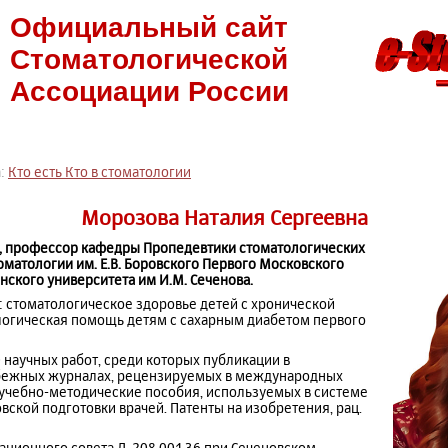
Официальный сайт
Стоматологической
Ассоциации России
а:
Кто есть Кто в стоматологии
Морозова Наталия Сергеевна
, профессор кафедры Пропедевтики стоматологических
оматологии им. Е.В. Боровского Первого Московского
ского университета им И.М. Сеченова.
: стоматологическое здоровье детей с хронической
логическая помощь детям с сахарным диабетом первого
0 научных работ, среди которых публикации в
бежных журналах, рецензируемых в международных
 учебно-методические пособия, используемых в системе
ской подготовки врачей. Патенты на изобретения, рац.
ационного совета Д-208.001.36 при Сеченовском