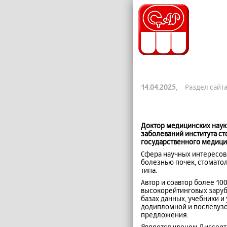
14.04.2025
, Раздел сайт
Доктор медицинских наук
заболеваний института ст
государственного медицин
Сфера научных интересов
болезнью почек, стомато
типа.
Автор и соавтор более 10
высокорейтинговых зару
базах данных, учебники и
додипломной и послевузов
предложения.
Является членом Диссерт