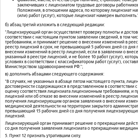
заключивших с лицензиатом трудовые договоры работников,
Положения, в отношении адреса, по которому лицензиат н
(или) работ (услуг), которые лицензиат намерен выполнять.
б) абзац третий изложить в следующий редакции:
"Лицензирующий орган осуществляет проверку полноты и досто
соответствии с настоящим пунктом заявлении сведений, в том ч
требованиям, и принимает решение о внесении изменений в реес
реестр лицензий в срок, не превышающий 5 рабочих дней со дн
внесении изменений в реестр лицензий, если в заявлении о внесе
указанный в реестре лицензий, и не более 10 работ (услуг), кот
условиях в соответствии с классификатором работ (услуг), сос
Министерством здравоохранения РФ.";
в) дополнить абзацами следующего содержания:
"В случаях, не указанных в абзаце пятом настоящего пункта, ли
достоверности содержащихся в представленном в соответствии с
оценку соответствия лицензиата лицензионным требованиям, и 
лицензий или об отказе во внесении изменений в реестр лицензи
получения лицензирующим органом заявления о внесении измене
медицинской деятельности на территории закрытого администрати
превышающий 15 рабочих дней со дня получения лицензирующим
лицензий.
Лицензирующий орган принимает решение о прекращении действ
со дня получения заявления лицензиата о прекращении медицинс
5. Пункт 12 признать утратившим силу.