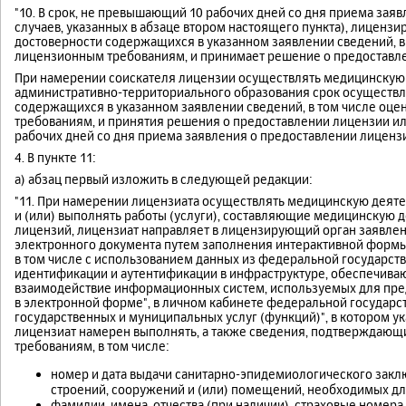
"10. В срок, не превышающий 10 рабочих дней со дня приема зая
случаев, указанных в абзаце втором настоящего пункта), лиценз
достоверности содержащихся в указанном заявлении сведений, в
лицензионным требованиям, и принимает решение о предоставлен
При намерении соискателя лицензии осуществлять медицинскую 
административно-территориального образования срок осуществл
содержащихся в указанном заявлении сведений, в том числе оце
требованиям, и принятия решения о предоставлении лицензии ил
рабочих дней со дня приема заявления о предоставлении лицензи
4. В пункте 11:
а) абзац первый изложить в следующей редакции:
"11. При намерении лицензиата осуществлять медицинскую деятел
и (или) выполнять работы (услуги), составляющие медицинскую 
лицензий, лицензиат направляет в лицензирующий орган заявлен
электронного документа путем заполнения интерактивной формы
в том числе с использованием данных из федеральной государс
идентификации и аутентификации в инфраструктуре, обеспечив
взаимодействие информационных систем, используемых для пре
в электронной форме", в личном кабинете федеральной государ
государственных и муниципальных услуг (функций)", в котором ука
лицензиат намерен выполнять, а также сведения, подтверждающ
требованиям, в том числе:
номер и дата выдачи санитарно-эпидемиологического закл
строений, сооружений и (или) помещений, необходимых дл
фамилии, имена, отчества (при наличии), страховые номера