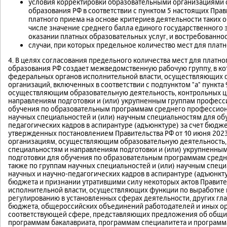
условия корректировки образовательными организациями
образования РФ в соответствии с пунктом 5 настоящих Пра
платного приема на основе критериев деятельности таких 
числе значение среднего балла единого государственного 
оказании платных образовательных услуг, и востребованнос
случаи, при которых предельное количество мест для платн
4. В целях согласования предельного количества мест для платн
образования РФ создает межведомственную рабочую группу, в ко
федеральных органов исполнительной власти, осуществляющих 
организаций, включенных в соответствии с подпунктом "а" пункта
осуществляющим образовательную деятельность, контрольных ц
направлениям подготовки и (или) укрупненным группам професси
обучения по образовательным программам среднего профессиона
научных специальностей и (или) научным специальностям для об
педагогических кадров в аспирантуре (адъюнктуре) за счет бюд
утвержденных постановлением Правительства РФ
от 10 июня 2023
организациям, осуществляющим образовательную деятельность,
специальностям и направлениям подготовки и (или) укрупненны
подготовки для обучения по образовательным программам средн
также по группам научных специальностей и (или) научным спец
научных и научно-педагогических кадров в аспирантуре (адъюнк
бюджета и признании утратившими силу некоторых актов Правите
исполнительной власти, осуществляющих функции по выработке 
регулированию в установленных сферах деятельности, других гл
бюджета, общероссийских объединений работодателей и иных о
соответствующей сфере, представляющих предложения об общих
программам бакалавриата, программам специалитета и программ