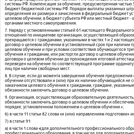
системы РФ. Компенсация за обучение, предусмотренная частью 5
бюджет бюджетной системы РФ. Порядок выплаты указанных штра
определения их размера и зачисления в федеральный бюджет ус
целевом обучении, в бюджет субъекта РФ или местный бюджет - о
органами местного самоуправления.
7. Наряду с установленными статьей 61 настоящего Федерально
отношений по инициативе организации, осуществляющей образо
прекращаются с гражданами, указанными в частях 1 и 2 настоящей
договор о целевом обучении в установленный срок при наличии 
целевом обучении и при условии соответствия обучающегося тр
обучения к гражданам, или расторгли договор о целевом обучени
договора о целевом обучении до прохождения итоговой аттестац
переведен на обучение по соответствующей программе ординатур
лиц при наличии свободных мест.
8. В случае, если до момента завершения обучения предложения
обучении отсутствовали и (или) при их наличии обучающийся не
заказчиком целевого обучения к гражданам, граждане, указанные 
обязанности заключить договор о целевом обучении.
9. Организация, осуществляющая образовательную деятельность
обязанности заключить договор о целевом обучении и обеспечив
порядке, установленном положением о целевом обучении.»;
6) в части 11 статьи 82 слова «и (или) направлениям подготовки» 
7) в статье 91:
а) в части 1 слова «(для дополнительного профессионального об
профессионального образования, в том числе для дополнительн