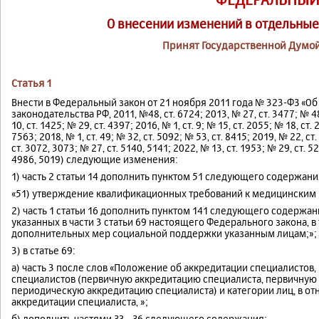
О внесении изменений в отдельные
Принят Государственной Думой
Статья 1
Внести в Федеральный закон от 21 ноября 2011 года № 323-ФЗ «Об
законодательства РФ, 2011, №48, ст. 6724; 2013, № 27, ст. 3477; № 48,
10, ст. 1425; № 29, ст. 4397; 2016, № 1, ст. 9; № 15, ст. 2055; № 18, ст.
7563; 2018, № 1, ст. 49; № 32, ст. 5092; № 53, ст. 8415; 2019, № 22, ст
ст. 3072, 3073; № 27, ст. 5140, 5141; 2022, № 13, ст. 1953; № 29, ст. 5
4986, 5019) следующие изменения:
1) часть 2 статьи 14 дополнить пунктом 51 следующего содержани
«51) утверждение квалификационных требований к медицинским 
2) часть 1 статьи 16 дополнить пунктом 141 следующего содержани
указанных в части 3 статьи 69 настоящего Федерального закона, 
дополнительных мер социальной поддержки указанным лицам;»;
3) в статье 69:
а) часть 3 после слов «Положение об аккредитации специалистов
специалистов (первичную аккредитацию специалиста, первичную
периодическую аккредитацию специалиста) и категории лиц, в о
аккредитации специалиста, »;
б) дополнить частями З3 - З6 следующего содержания: