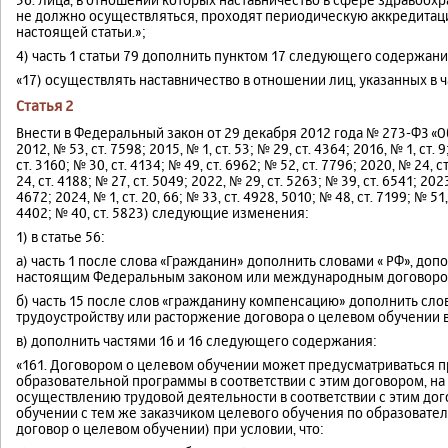
не должно осуществляться, проходят периодическую аккредитаци
настоящей статьи.»;
4) часть 1 статьи 79 дополнить пунктом 17 следующего содержани
«17) осуществлять наставничество в отношении лиц, указанных в ч
Статья 2
Внести в Федеральный закон от 29 декабря 2012 года № 273-ФЗ «О
2012, № 53, ст. 7598; 2015, № 1, ст. 53; № 29, ст. 4364; 2016, № 1, ст. 
ст. 3160; № 30, ст. 4134; № 49, ст. 6962; № 52, ст. 7796; 2020, № 24, ст
24, ст. 4188; № 27, ст. 5049; 2022, № 29, ст. 5263; № 39, ст. 6541; 2023
4672; 2024, № 1, ст. 20, 66; № 33, ст. 4928, 5010; № 48, ст. 7199; № 51,
4402; № 40, ст. 5823) следующие изменения:
1) в статье 56:
а) часть 1 после слова «Гражданин» дополнить словами « РФ», доп
настоящим Федеральным законом или международным договоро
б) часть 15 после слов «гражданину компенсацию» дополнить сло
трудоустройству или расторжение договора о целевом обучении 
в) дополнить частями 16 и 16 следующего содержания:
«161. Договором о целевом обучении может предусматриваться 
образовательной программы в соответствии с этим договором, н
осуществлению трудовой деятельности в соответствии с этим до
обучении с тем же заказчиком целевого обучения по образовате
договор о целевом обучении) при условии, что: