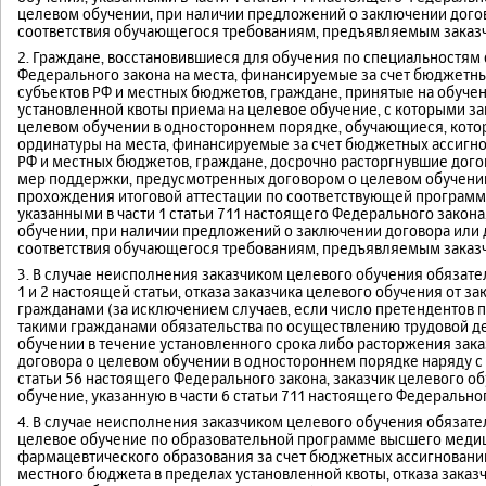
целевом обучении, при наличии предложений о заключении догов
соответствия обучающегося требованиям, предъявляемым заказч
2. Граждане, восстановившиеся для обучения по специальностям 
Федерального закона на места, финансируемые за счет бюджетн
субъектов РФ и местных бюджетов, граждане, принятые на обуче
установленной квоты приема на целевое обучение, с которыми за
целевом обучении в одностороннем порядке, обучающиеся, кото
ординатуры на места, финансируемые за счет бюджетных ассигн
РФ и местных бюджетов, граждане, досрочно расторгнувшие дого
мер поддержки, предусмотренных договором о целевом обучении
прохождения итоговой аттестации по соответствующей программе
указанными в части 1 статьи 711 настоящего Федерального закон
обучении, при наличии предложений о заключении договора или 
соответствия обучающегося требованиям, предъявляемым заказч
3. В случае неисполнения заказчиком целевого обучения обязател
1 и 2 настоящей статьи, отказа заказчика целевого обучения от 
гражданами (за исключением случаев, если число претендентов
такими гражданами обязательства по осуществлению трудовой де
обучении в течение установленного срока либо расторжения зак
договора о целевом обучении в одностороннем порядке наряду с 
статьи 56 настоящего Федерального закона, заказчик целевого 
обучение, указанную в части 6 статьи 711 настоящего Федеральног
4. В случае неисполнения заказчиком целевого обучения обязате
целевое обучение по образовательной программе высшего меди
фармацевтического образования за счет бюджетных ассигновани
местного бюджета в пределах установленной квоты, отказа заказ