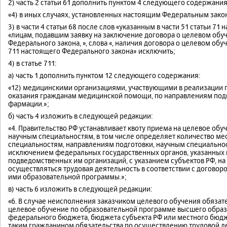
2) часть 2 статьи 61 дополнить пунктом 4 следующего содержания
«4) в иных случаях, установленных настоящим Федеральным зако
3) в части 4 статьи 68 после слов «указанным в части 51 статьи 7
«лицам, подавшим заявку на заключение договора о целевом обуче
Федерального закона, », слова «, наличия договора о целевом обу
711 настоящего Федерального закона» исключить;
4) в статье 711:
а) часть 1 дополнить пунктом 12 следующего содержания:
«12) медицинскими организациями, участвующими в реализации 
оказания гражданам медицинской помощи, по направлениям подг
фармации.»;
б) часть 4 изложить в следующей редакции:
«4. Правительство РФ устанавливает квоту приема на целевое об
научным специальностям, в том числе определяет количество ме
специальностям, направлениям подготовки, научным специальнос
исключением федеральных государственных органов, указанных в 
подведомственных им организаций, с указанием субъектов РФ, н
осуществляться трудовая деятельность в соответствии с догово
ими образовательной программы.»;
в) часть 6 изложить в следующей редакции:
«6. В случае неисполнения заказчиком целевого обучения обязате
целевое обучение по образовательной программе высшего образ
федерального бюджета, бюджета субъекта РФ или местного бюдж
таким гражданином обязательства по осуществлению трудовой де