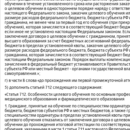
обучении в течение установленного срока или расторжения зака
о целевом обучении в одностороннем порядке наряду с ответстве
настоящего Федерального закона, заказчик целевого обучения и
размере расходов федерального бюджета, бюджета субъекта РФ 
гражданина, не менее чем за первый год его обучения (при пре
обучения), которая зачисляется в соответствующий бюджет бюдж
если иное не установлено настоящим Федеральным законом. Если
заключения договора о целевом обучении с гражданином, приня
высшего образования за счет бюджетных ассигнований федераль
бюджета в пределах установленной квоты, заказчик целевого об
размере расходов федерального бюджета, бюджета субъекта РФ 
гражданина, которая зачисляется в соответствующий бюджет бюд
настоящим Федеральным законом. Порядок выплаты компенсации 
зачисления в федеральный бюджет устанавливаются Правительст
субъекта РФ или местный бюджет - органами государственной вла
самоуправления.»;
г) в части 8 слова «до прохождения им первой промежуточной атт
5) дополнить статьей 712 следующего содержания:
«Статья 712. Особенности целевого обучения по основным про
медицинского образования и фармацевтического образования
1. Граждане, принятые на обучение по специальностям ординату
бюджета, бюджетов субъектов РФ и местных бюджетов, а также г
специальностям ординатуры в пределах установленной квоты при
целевого обучения отказались от заключения договора о целево
обучении до прохождения итоговой аттестации по соответствую
обучения, указанными в части 1 статьи 711 настоящего Федераль