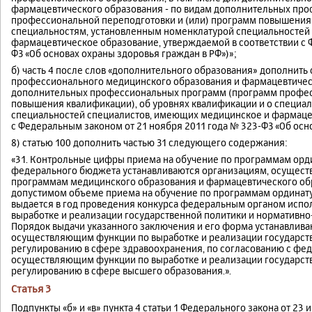
фармацевтического образования - по видам дополнительных пр
профессиональной переподготовки и (или) программ повышения
специальностям, установленным номенклатурой специальностей
фармацевтическое образование, утверждаемой в соответствии с 
ФЗ «Об основах охраны здоровья граждан в РФ»)»;
б) часть 4 после слов «дополнительного образования» дополнить
профессионального медицинского образования и фармацевтическ
дополнительных профессиональных программ (программ професс
повышения квалификации), об уровнях квалификации и о специа
специальностей специалистов, имеющих медицинское и фармацев
с Федеральным законом от 21 ноября 2011 года № 323-ФЗ «Об осн
8) статью 100 дополнить частью З1 следующего содержания:
«31. Контрольные цифры приема на обучение по программам орд
федерального бюджета устанавливаются организациям, осущест
программам медицинского образования и фармацевтического обр
допустимом объеме приема на обучение по программам ординату
выдается в год проведения конкурса федеральным органом исп
выработке и реализации государственной политики и нормативн
Порядок выдачи указанного заключения и его форма устанавлив
осуществляющим функции по выработке и реализации государст
регулированию в сфере здравоохранения, по согласованию с фе
осуществляющим функции по выработке и реализации государст
регулированию в сфере высшего образования.».
Статья 3
Подпункты «б» и «в» пункта 4 статьи 1 Федерального закона от 23