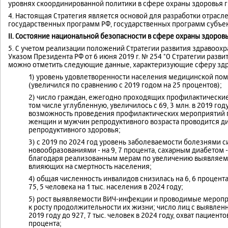
уровнях скоординированной политики в сфере охраны здоровья 
4. Настоящая Стратегия является основой для разработки отрасл
государственных программ РФ, государственных программ субъек
II. Состояние национальной безопасности в сфере охраны здоров
5. С учетом реализации положений Стратегии развития здравоохр
Указом Президента РФ от 6 июня 2019 г. № 254 "О Стратегии разви
можно отметить следующие данные, характеризующие сферу здр
1) уровень удовлетворенности населения медицинской помо
(увеличился по сравнению с 2019 годом на 25 процентов);
2) число граждан, ежегодно проходящих профилактические
том числе углубленную, увеличилось с 69, 3 млн. в 2019 году
возможность проведения профилактических мероприятий по
женщин и мужчин репродуктивного возраста проводится ди
репродуктивного здоровья;
3) с 2019 по 2024 год уровень заболеваемости болезнями с
новообразованиями - на 9, 7 процента, сахарным диабетом -
благодаря реализованным мерам по увеличению выявляемост
влияющих на смертность населения;
4) общая численность инвалидов снизилась на 6, 6 процента -
75, 5 человека на 1 тыс. населения в 2024 году;
5) рост выявляемости ВИЧ-инфекции и проводимые меропр
к росту продолжительности их жизни; число лиц с выявленн
2019 году до 927, 7 тыс. человек в 2024 году, охват пациен
процента;