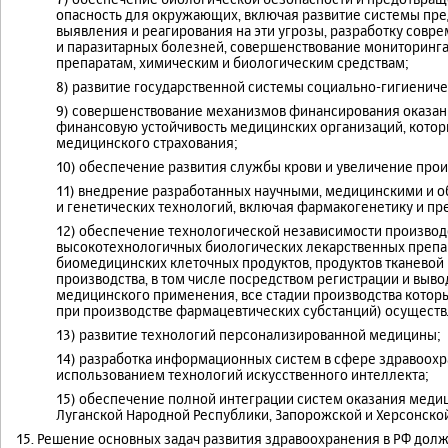
опасность для окружающих, включая развитие системы пре
выявления и реагирования на эти угрозы, разработку совр
и паразитарных болезней, совершенствование мониторинга
препаратам, химическим и биологическим средствам;
8) развитие государственной системы социально-гигиениче
9) совершенствование механизмов финансирования оказа
финансовую устойчивость медицинских организаций, котор
медицинского страхования;
10) обеспечение развития службы крови и увеличение прои
11) внедрение разработанных научными, медицинскими и 
и генетических технологий, включая фармакогенетику и пр
12) обеспечение технологической независимости производ
высокотехнологичных биологических лекарственных препа
биомедицинских клеточных продуктов, продуктов тканевой
производства, в том числе посредством регистрации и выв
медицинского применения, все стадии производства котор
при производстве фармацевтических субстанций) осуществ
13) развитие технологий персонализированной медицины;
14) разработка информационных систем в сфере здравоох
использованием технологий искусственного интеллекта;
15) обеспечение полной интеграции систем оказания мед
Луганской Народной Республики, Запорожской и Херсонской
15. Решение основных задач развития здравоохранения в РФ до