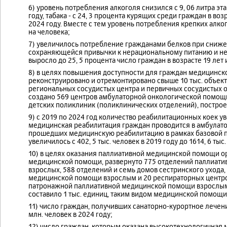
6) уровень потребления алкоголя снизился с 9, 06 литра этан
году, табака - с 24, 3 процента курящих среди граждан в возр
2024 году. Вместе с тем уровень потребления крепких алко
на человека;
7) увеличилось потребление гражданами белков при снижен
сохраняющейся привычки к нерациональному питанию и нед
выросло до 25, 5 процента число граждан в возрасте 19 ле
8) в целях повышения доступности для граждан медицинско
реконструировано и отремонтировано свыше 10 тыс. объек
региональных сосудистых центра и первичных сосудистых о
создано 569 центров амбулаторной онкологической помощ
детских поликлиник (поликлинических отделений), построен
9) с 2019 по 2024 год количество реабилитационных коек увели
медицинская реабилитация граждан проводится в амбулатор
прошедших медицинскую реабилитацию в рамках базовой п
увеличилось с 402, 5 тыс. человек в 2019 году до 1614, 6 тыс
10) в целях оказания паллиативной медицинской помощи о
медицинской помощи, развернуто 775 отделений паллиати
взрослых, 588 отделений и семь домов сестринского ухода
медицинской помощи взрослым и 20 респираторных центро
патронажной паллиативной медицинской помощи взрослым
составило 1 тыс. единиц, таким видом медицинской помощ
11) число граждан, получивших санаторно-курортное лечение,
млн. человек в 2024 году;
12) число граждан, которым оказана высокотехнологичная 