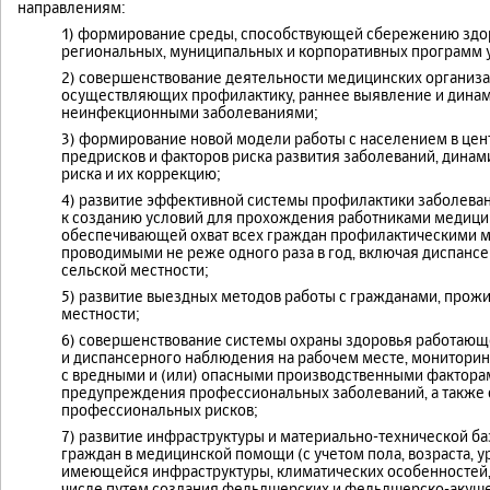
направлениям:
1) формирование среды, способствующей сбережению здор
региональных, муниципальных и корпоративных программ 
2) совершенствование деятельности медицинских организа
осуществляющих профилактику, раннее выявление и динам
неинфекционными заболеваниями;
3) формирование новой модели работы с населением в цен
предрисков и факторов риска развития заболеваний, дина
риска и их коррекцию;
4) развитие эффективной системы профилактики заболева
к созданию условий для прохождения работниками медици
обеспечивающей охват всех граждан профилактическими м
проводимыми не реже одного раза в год, включая диспанс
сельской местности;
5) развитие выездных методов работы с гражданами, прож
местности;
6) совершенствование системы охраны здоровья работающ
и диспансерного наблюдения на рабочем месте, мониторинг
с вредными и (или) опасными производственными факторами
предупреждения профессиональных заболеваний, а также 
профессиональных рисков;
7) развитие инфраструктуры и материально-технической б
граждан в медицинской помощи (с учетом пола, возраста, у
имеющейся инфраструктуры, климатических особенностей, 
числе путем создания фельдшерских и фельдшерско-акуше