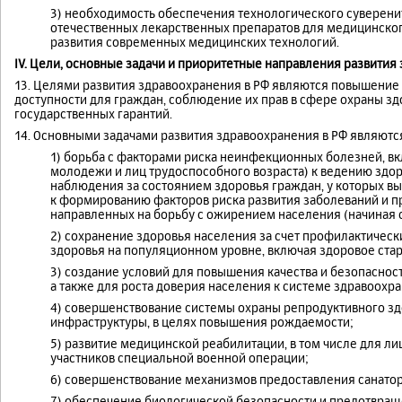
3) необходимость обеспечения технологического суверени
отечественных лекарственных препаратов для медицинског
развития современных медицинских технологий.
IV. Цели, основные задачи и приоритетные направления развития
13. Целями развития здравоохранения в РФ являются повышение
доступности для граждан, соблюдение их прав в сфере охраны зд
государственных гарантий.
14. Основными задачами развития здравоохранения в РФ являютс
1) борьба с факторами риска неинфекционных болезней, 
молодежи и лиц трудоспособного возраста) к ведению здо
наблюдения за состоянием здоровья граждан, у которых в
к формированию факторов риска развития заболеваний и п
направленных на борьбу с ожирением населения (начиная с 
2) сохранение здоровья населения за счет профилактичес
здоровья на популяционном уровне, включая здоровое стар
3) создание условий для повышения качества и безопаснос
а также для роста доверия населения к системе здравоохр
4) совершенствование системы охраны репродуктивного зд
инфраструктуры, в целях повышения рождаемости;
5) развитие медицинской реабилитации, в том числе для л
участников специальной военной операции;
6) совершенствование механизмов предоставления санатор
7) обеспечение биологической безопасности и предотвра