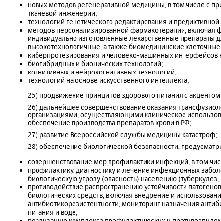
новых методов регенеративной медицины, в том числе с п
тканевой инженерии;
технологий генетического редактирования и предиктивной 
методов персонализированной фармакотерапии, включая ф
индивидуально изготовленные лекарственные препараты д
высокотехнологичные, а также биомедицинские клеточные
киберпротезирования и человеко-машинных интерфейсов н
биогибридных и бионических технологий;
когнитивных и нейрокогнитивных технологий;
технологий на основе искусственного интеллекта;
25) продвижение принципов здорового питания с акцентом
26) дальнейшее совершенствование оказания трансфузио
организациями, осуществляющими клиническое использован
обеспечение производства препаратов крови в РФ;
27) развитие Всероссийской службы медицины катастроф;
28) обеспечение биологической безопасности, предусматр
совершенствование мер профилактики инфекций, в том чи
профилактику, диагностику и лечение инфекционных забол
биологическую угрозу (опасность) населению (туберкулез, 
противодействие распространению устойчивости патогенов 
биологических средств, включая внедрение и использован
антибиотикорезистентности, мониторинг назначения антиб
питания и воде;
реализацию комплекса профилактических и противоэпидем