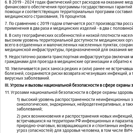
6. В 2019 - 2024 годах фактический рост расходов на оказание ме
финансового обеспечения программы государственных гарантий
помощи и соответствующих территориальных программ составил 4
медицинского страхования, 76 процентов.
7. По сравнению с 2019 годом отмечается рост производства рос
применения в два раза и медицинских изделий - в два с половиной
8. В силу географических особенностей и низкой плотности насел
высоким уровень территориальной доступности медицинских орг
всего в отдаленных и малочисленных населенных пунктах, сохр
медицинской инфраструктуры, предназначенной для оказания м
9. Недостаточно развита транспортная инфраструктура (включая
гражданами для проезда в медицинские организации и обратно к 
10. Увеличивается риск заноса редких и (или) ранее не встреча
болезней, сохраняются риски возврата исчезнувших инфекций, а
вирусных заболеваний.
III. Угрозы и вызовы национальной безопасности в сфере охраны
11. Угрозами национальной безопасности в сфере охраны здоров
1) высокий уровень распространенности неинфекционных 
онкологических, эндокринных, нейродегенеративных, а так
заболеваний;
2) риск возникновения и распространения новых инфекций, 
встречавшихся на территории РФ инфекционных и паразита
природно-очаговых, возвращающихся и спонтанных инфекц
угроз (опасностей) для здоровья человека, в том числе В