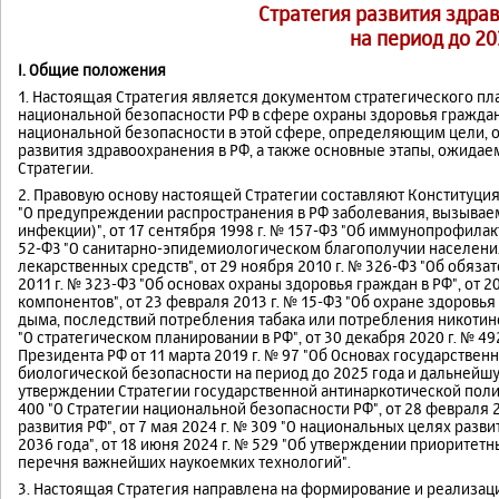
Стратегия развития здра
на период до 20
I. Общие положения
1. Настоящая Стратегия является документом стратегического п
национальной безопасности РФ в сфере охраны здоровья гражда
национальной безопасности в этой сфере, определяющим цели, 
развития здравоохранения в РФ, а также основные этапы, ожида
Стратегии.
2. Правовую основу настоящей Стратегии составляют Конституция
"О предупреждении распространения в РФ заболевания, вызывае
инфекции)", от 17 сентября 1998 г. № 157-ФЗ "Об иммунопрофилак
52-ФЗ "О санитарно-эпидемиологическом благополучии населения"
лекарственных средств", от 29 ноября 2010 г. № 326-ФЗ "Об обяза
2011 г. № 323-ФЗ "Об основах охраны здоровья граждан в РФ", от 2
компонентов", от 23 февраля 2013 г. № 15-ФЗ "Об охране здоров
дыма, последствий потребления табака или потребления никотинс
"О стратегическом планировании в РФ", от 30 декабря 2020 г. № 4
Президента РФ от 11 марта 2019 г. № 97 "Об Основах государстве
биологической безопасности на период до 2025 года и дальнейшую
утверждении Стратегии государственной антинаркотической полити
400 "О Стратегии национальной безопасности РФ", от 28 февраля 2
развития РФ", от 7 мая 2024 г. № 309 "О национальных целях разви
2036 года", от 18 июня 2024 г. № 529 "Об утверждении приоритет
перечня важнейших наукоемких технологий".
3. Настоящая Стратегия направлена на формирование и реализа