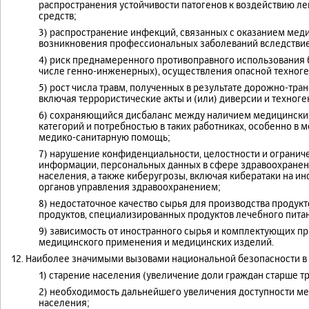
распространения устойчивости патогенов к воздействию ле
средств;
3) распространение инфекций, связанных с оказанием мед
возникновения профессиональных заболеваний вследствие
4) риск преднамеренного противоправного использования 
числе генно-инженерных), осуществления опасной техноге
5) рост числа травм, полученных в результате дорожно-тр
включая террористические акты и (или) диверсии и техног
6) сохраняющийся дисбаланс между наличием медицински
категорий и потребностью в таких работниках, особенно в
медико-санитарную помощь;
7) нарушение конфиденциальности, целостности и огранич
информации, персональных данных в сфере здравоохранен
населения, а также киберугрозы, включая кибератаки на 
органов управления здравоохранением;
8) недостаточное качество сырья для производства продукт
продуктов, специализированных продуктов лечебного пита
9) зависимость от иностранного сырья и комплектующих п
медицинского применения и медицинских изделий.
12. Наиболее значимыми вызовами национальной безопасности в
1) старение населения (увеличение доли граждан старше т
2) необходимость дальнейшего увеличения доступности м
населения;