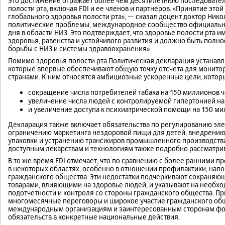
Это достижение отражает более чем десятилетнюю последовател
полости рта, включая FDI и ее членов и партнеров. «Принятие э
глобального здоровья полости рта», — сказал доцент доктор Нико
политические проблемы, международное сообщество официально 
дня в области НИЗ. Это подтверждает, что здоровье полости рта
здоровья, равенства и устойчивого развития и должно быть полн
борьбы с НИЗ и системы здравоохранения».
Помимо здоровья полости рта Политическая декларация устанавл
которые впервые обеспечивают общую точку отсчета для монитор
странами. К ним относятся амбициозные ускоренные цели, которые
сокращение числа потребителей табака на 150 миллионов ч
увеличение числа людей с контролируемой гипертонией на
и увеличение доступа к психиатрической помощи на 150 ми
Декларация также включает обязательства по регулированию эле
ограничению маркетинга нездоровой пищи для детей, внедрению
упаковки и устранению трансжиров промышленного производства.
доступным лекарствам и технологиям также подробно рассматрив
В то же время FDI отмечает, что по сравнению с более ранними 
в некоторых областях, особенно в отношении профилактики, нало
гражданского общества. Эти недостатки подчеркивают сохраняю
товарами, влияющими на здоровье людей, и указывают на необх
подотчетности и контроля со стороны гражданского общества. П
многомесячные переговоры и широкое участие гражданского обще
международным организациям и заинтересованным сторонам фо
обязательств в конкретные национальные действия.