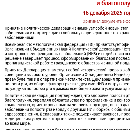
и благопол
16 декабря 2025 го
Оригинал документа в ф
Принятие Политической декларации знаменует собой новый этап
заболевания и подтверждает глобальную приверженность охране
заболеваниями
Всемирная стоматологическая федерация (FDI) приветствует оф
Организации Объединенных Наций Политической декларации Чет
и контролю неинфекционных заболеваний (НИЗ) и содействию пс
решение завершает процесс, сформированный благодаря послед
пропагандистской работе гражданского общества и сильной подд
Принятая Декларация знаменует собой исторический прорыв в об
совещании высокого уровня Организации Объединенных Наций здо
преамбуле, так и в оперативной частях текста. Декларация приз
полости рта, их общие факторы риска с другими НИЗ и острую не
по уходу за полостью рта в рамках всеобщего охвата услугами зд
Политическая декларация подтверждает, что здоровье полости р
благополучия. Укрепляя обязательства по профилактике и конт
комплексных, ориентированных на человека подходов, она созд
заболеваний полости рта наряду с другими НИЗ, борьбы с общим
здравоохранения. Декларация также подчеркивает важность проф
медицинским услугам, которые являются ключевыми приоритетам
во всем мире.