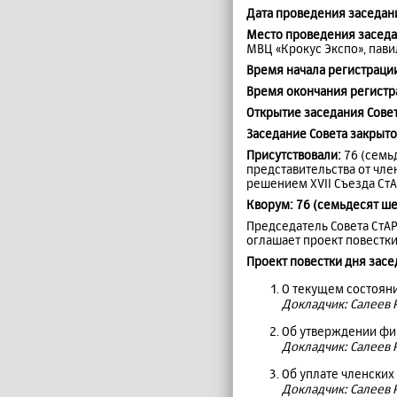
Дата проведения заседан
Место проведения заседа
МВЦ «Крокус Экспо», павил
Время начала регистрации
Время окончания регистр
Открытие заседания Сове
Заседание Совета закрыто
Присутствовали:
76 (семь
представительства от чл
решением XVII Съезда СтАР 
Кворум: 76 (семьдесят ше
Председатель Совета СтА
оглашает проект повестки
Проект повестки дня засе
О текущем состояни
Докладчик: Салеев Р
Об утверждении фин
Докладчик: Салеев Р
Об уплате членских
Докладчик: Салеев Р