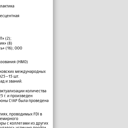
лактика
есцентная
» (2);
ик» (8)
ь» (16); ООО
азования (НМО)
осковских международных
025–15 шт.
ад и званий.
актуализации количества
5 г. и произведен
ороны СтАР была проведена
иях, проводимых FDI в
Всемирного
ры с коллегами из других
м удалось успешно пройти