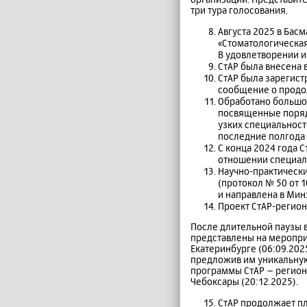
три тура голосования.
Августа 2025 в Бас
«Стоматологическая
В удовлетворении и
СтАР была внесена 
СтАР была зарегист
сообщение о продо
Обработано большо
посвященные поряд
узких специальност
последние полгода 
С конца 2024 года 
отношении специал
Научно-практически
(протокол № 50 от 
и направлена в Мин
Проект СтАР-регион
После длительной паузы 
представлены на меропри
Екатеринбурге (06:09.202
предложив им уникальную
программы СтАР – регионам
Чебоксары (20:12.2025).
СтАР продолжает п