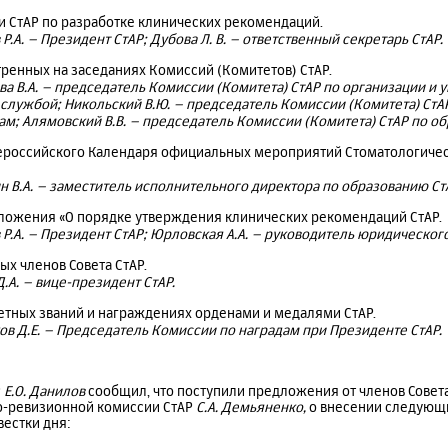
и СтАР по разработке клинических рекомендаций.
Р.А. – Президент СтАР; Дубова Л. В. – ответственный секретарь СтАР.
тренных на заседаниях Комиссий (Комитетов) СтАР.
ва В.А. – председатель Комиссии (Комитета) СтАР по организации и
службой; Никольский В.Ю. – председатель Комиссии (Комитета) СтА
м; Алямовский В.В. – председатель Комиссии (Комитета) СтАР по о
ероссийского Календаря официальных мероприятий Стоматологичес
н В.А. – заместитель исполнительного директора по образованию Ст
ложения «О порядке утверждения клинических рекомендаций СтАР.
 Р.А. – Президент СтАР; Юрловская А.А. – руководитель юридическог
ых членов Совета СтАР.
.А. – вице-президент СтАР.
етных званий и награждениях орденами и медалями СтАР.
ов Д.Е. – Председатель Комиссии по наградам при Президенте СтАР.
Р
Е.О. Данилов
сообщил, что поступили предложения от членов Совета 
о-ревизионной комиссии СтАР
С.А. Демьяненко,
о внесении следующ
вестки дня: