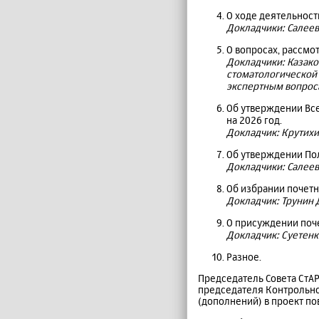
О ходе деятельност
Докладчики: Салеев 
О вопросах, рассмо
Докладчики: Казако
стоматологической 
экспертным вопроса
Об утверждении Вс
на 2026 год.
Докладчик: Крутихи
Об утверждении По
Докладчики: Салеев
Об избрании почетн
Докладчик: Трунин Д
О присуждении поч
Докладчик: Суетенк
Разное.
Председатель Совета СтА
председателя Контрольн
(дополнений) в проект по