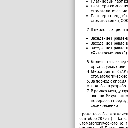
Платиновый партнер
Партнеры симпозиу
стоматологических
Партнеры стенда С
стоматоскопия; ОО
В период с апреля 
Заседание Правлени
Заседание Правления
Заседание Правлени
«Фитокосметик» (2)
Количество аккред
организуемых или п
Мероприятия СтАР п
стоматологических 
За период с апреля 
СтАР были разработ
В рамках междунаро
членов. Результато
перерасчет предыду
своевременно.
Кроме того, была отмечен
сентябре 2025 г. (г. Шанх
Стоматологического Конг
организаций. Представите