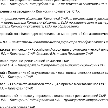
Р.А. – Президент СтАР; Дубова Л. В. – ответственный секретарь СтАР.
тренных на заседаниях Комиссий (Комитетов) СтАР.
. – председатель Комиссии (Комитета) СтАР по организации и управ
. – председатель Комиссии (Комитета) СтАР по клиническим и экспе
датель Комиссии (Комитета) СтАР по образованию
.
ероссийского Календаря официальных мероприятий Стоматологичес
н В.А. – заместитель исполнительного директора по образованию Ст
едседателя секции «Российская Ассоциация стоматологической имп
Р.А. – Президент СтАР; Олесова В.Н. – член Правления СтАР
ва Контрольно-ревизионной комиссии СтАР.
нко С. А. – Председатель Контрольно-ревизионной комиссии СтАР
ий в Положение «О вступительных и ежегодных членских взносах в 
.А. – Президент СтАР
вления Союза стоматологов столицы о приёме в состав членов СтАР.
.А. – Президент СтАР.
ложения «О порядке утверждения клинических рекомендаций СтАР.
 Р.А. – Президент СтАР; Юрловская А.А. – руководитель юридическог
ых членов Совета СтАР.