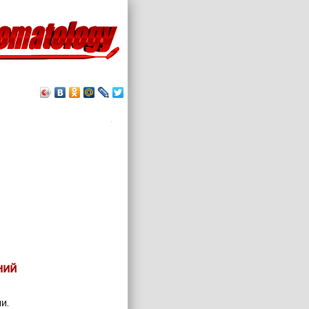
.
ний
и.