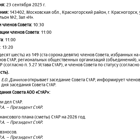
ия:
23 сентября 2025 г.
ния:
143402, Московская обл., Красногорский район, г. Красногорск, 
ьон №2, Зал «H».
 членов Совета:
10:30
ации членов Совета
: 11:00
та
: 11:00
: 13:20
десят шесть) из 149 (ста сорока девяти) членов Совета, избранных на
енов СтАР, региональных общественных организаций (объединений),
(согласно п. 5.27 Устава СтАР), и членов Совета по статусу (согласно п
сть).
Р
Е.О. Данилов
открывает заседание Совета СтАР, информирует членов
 дня заседания Совета СтАР.
дания Совета АОО «СтАР»:
и дел СтАР.
.А. – Президент СтАР.
ансового плана (сметы) СтАР на 2026 год.
.А. – Президент СтАР.
 взносов.
.А. – Президент СтАР.