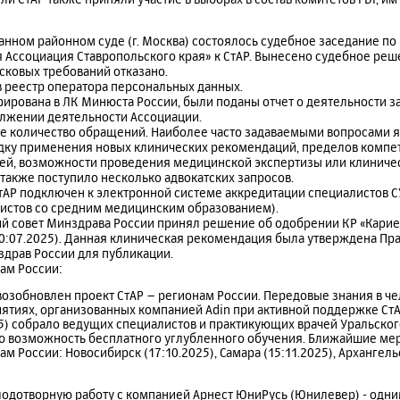
манном районном суде (г. Москва) состоялось судебное заседание по
 Ассоциация Ставропольского края» к СтАР. Вынесено судебное реш
сковых требований отказано.
в реестр оператора персональных данных.
рирована в ЛК Минюста России, были поданы отчет о деятельности за
лжении деятельности Ассоциации.
е количество обращений. Наиболее часто задаваемыми вопросами я
ку применения новых клинических рекомендаций, пределов компет
ей, возможности проведения медицинской экспертизы или клиничес
также поступило несколько адвокатских запросов.
СтАР подключен к электронной системе аккредитации специалистов СУ
истов со средним медицинским образованием).
й совет Минздрава России принял решение об одобрении КР «Кариес
10:07.2025). Данная клиническая рекомендация была утверждена Пр
здрав России для публикации.
ам России:
возобновлен проект СтАР – регионам России. Передовые знания в ч
ятиях, организованных компанией Adin при активной поддержке СтА
5) собрало ведущих специалистов и практикующих врачей Уральског
 возможность бесплатного углубленного обучения. Ближайшие мер
 России: Новосибирск (17:10.2025), Самара (15:11.2025), Архангельс
лодотворную работу с компанией Арнест ЮниРусь (Юнилевер) - одн