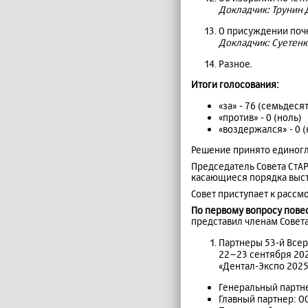
Докладчик: Трунин Д
О присуждении поч
Докладчик: Суетенк
Разное.
Итоги голосования:
«за» - 76 (семьдеся
«против» - 0 (ноль)
«воздержался» - 0 (
Решение принято единогл
Председатель Совета СтА
касающиеся порядка выст
Совет приступает к рассм
По первому вопросу пове
представил членам Совет
Партнеры 53-й Все
22–23 сентября 202
«Дентал-Экспо 2025»
Генеральный партн
Главный партнер: О