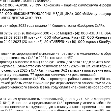
: ООО «Клик 2 МАЙС» (Холисал)
мов: ООО «АЭРОКЛУБ ТУР» (Аркоксия) – Партнер симпозиума «Профи
 заболеваний»
тАР: ООО «ВЫСОКИЕ ТЕХНОЛОГИИ-МЕДИЦИНА»; ООО «МИА» аутофлуор
О «ЛЕКС ДЕНТАЛ ФЬЮЧЕРС»
по сентябрь 2025 года выдано 44 Свидетельства «Одобрено СтАР»:
я 02:07.2025 (6 позиций): ООО «СиЭс Медика» (4); ООО «СПЛАТ ГЛОБАЛ
 28:08.2025 (10 позиций): ООО «Мон’дэлис Русь» (2); ООО «Синергет
я 21:04.2025 (28 позиций): АО «ФАБЕРЛИК» (10); ООО «Арнест ЮниРус
итованных мероприятий в системе непрерывного медицинского обр
оддерживаемых СтАР в 2025 г. составило 157.
роходят в Москве в МВЦ «Крокус Экспо» два раза в год в рамках М
Форумов. Количество симпозиумов: апрель 2025–10 шт., сентябрь 2
по сентябрь 2025 в СтАР были поданы 362 заявки на присвоение нагр
аны и утверждены 77 проектов клинических рекомендаций.
дной деятельности СтАР была проведена работа с аппаратом FDI по 
м такой работы стало снижение размера членского взноса СтАР за 202
щего членского взноса. В этом году оплата членского взноса со ст
а активная деятельность официальной делегации СтАР на мероприят
ай, КНР). В частности, представители СтАР приняли участие в работе 
ресса, посетили международную выставку, а также провели перегово
ли СтАР также приняли участие в выборах в состав комитетов FDI, и