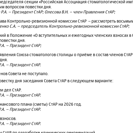
редседателя секции «Российская Ассоциация стоматологической и
ым вопросом повестки дня.
Р.А. – Президент СтАР; Олесова В.Н. – член Правления СтАР;
тава Контрольно-ревизионной комиссии СтАР
–
рассмотреть восьмым
нко С.А. – председатель Контрольно-ревизионной комиссии СтАР;
ий в Положение «О вступительных и ежегодных членских взносах в
овестки дня.
.А. – Президент СтАР;
явления Союза стоматологов столицы о приёме в состав членов СтА
дня.
.А. – Президент СтАР.
нов Совета не поступало.
овестку дня заседания Совета СтАР в следующем варианте:
и дел СтАР.
.А. – Президент СтАР.
ансового плана (сметы) СтАР на 2026 год.
.А. – Президент СтАР.
 взносов.
.А. – Президент СтАР.
и СтАР по разработке клинических рекомендаций.