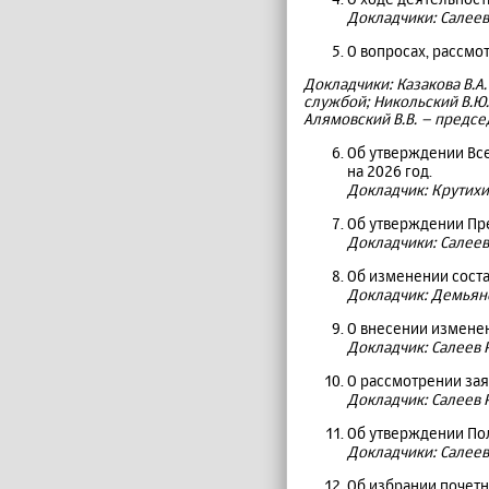
Докладчики: Салеев 
О вопросах, рассмо
Докладчики: Казакова В.А
службой; Никольский В.Ю
Алямовский В.В. – предсе
Об утверждении Вс
на 2026 год.
Докладчик: Крутихи
Об утверждении Пр
Докладчики: Салеев 
Об изменении соста
Докладчик: Демьяне
О внесении изменен
Докладчик: Салеев Р
О рассмотрении зая
Докладчик: Салеев Р
Об утверждении По
Докладчики: Салеев
Об избрании почетн