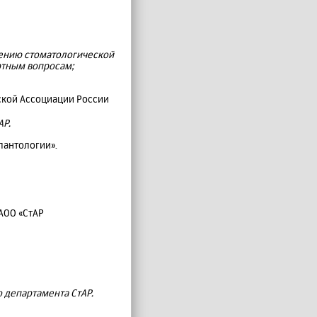
лению стоматологической
ртным вопросам;
кой Ассоциации России
АР.
лантологии».
АОО «СтАР
о департамента СтАР.