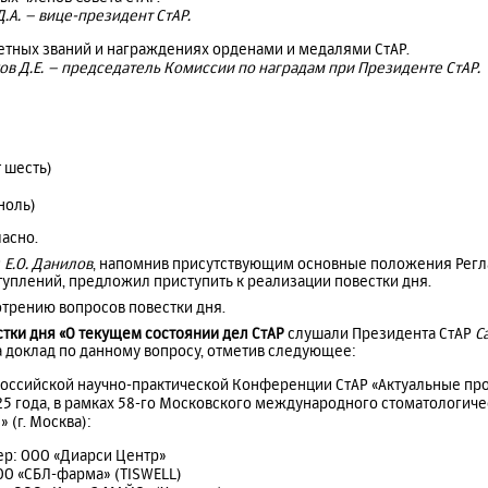
.А. – вице-президент СтАР.
етных званий и награждениях орденами и медалями СтАР.
ов Д.Е. – председатель Комиссии по наградам при Президенте СтАР.
т шесть)
ноль)
асно.
Р
Е.О. Данилов
, напомнив присутствующим основные положения Регла
уплений, предложил приступить к реализации повестки дня.
отрению вопросов повестки дня.
стки дня «О текущем состоянии дел СтАР
слушали Президента СтАР
С
а доклад по данному вопросу, отметив следующее:
российской научно-практической Конференции СтАР «Актуальные пр
5 года, в рамках 58-го Московского международного стоматологиче
 (г. Москва):
ер: ООО «Диарси Центр»
ОО «СБЛ-фарма» (TISWELL)