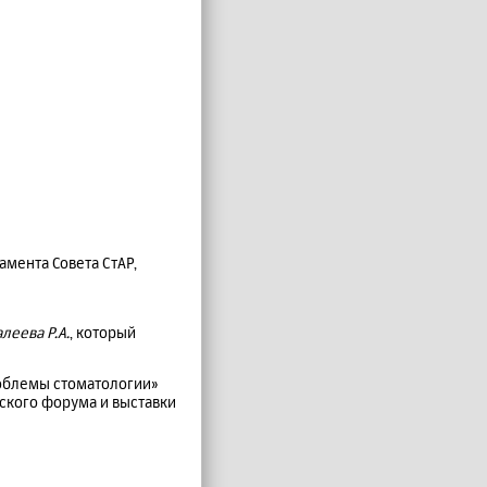
мента Совета СтАР,
алеева Р.А.
, который
облемы стоматологии»
ского форума и выставки