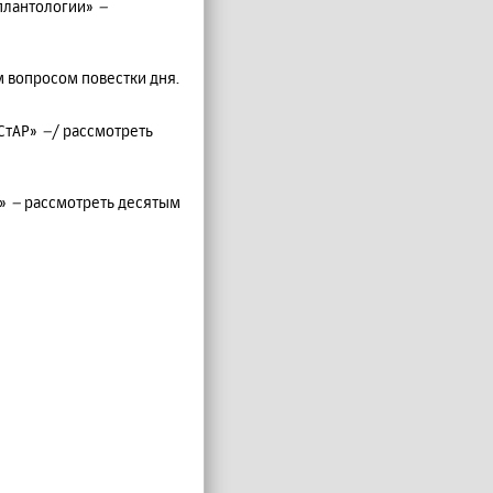
мплантологии»
–
 вопросом повестки дня.
 СтАР»
–
/ рассмотреть
Р»
–
рассмотреть десятым