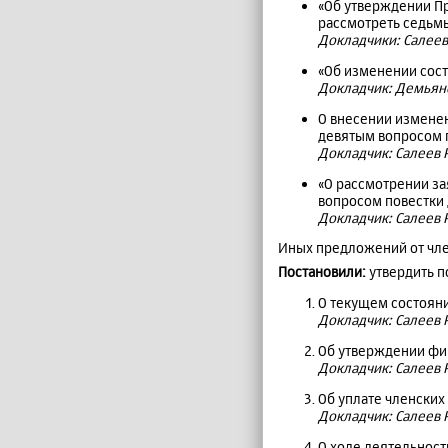
«Об утверждении П
рассмотреть седьм
Докладчики: Салеев 
«Об изменении сос
Докладчик: Демьяне
О внесении изменен
девятым вопросом п
Докладчик: Салеев Р
«О рассмотрении за
вопросом повестки 
Докладчик: Салеев Р
Иных предложений от чле
Постановили:
утвердить п
О текущем состояни
Докладчик: Салеев Р
Об утверждении фин
Докладчик: Салеев Р
Об уплате членских
Докладчик: Салеев Р
О ходе деятельност