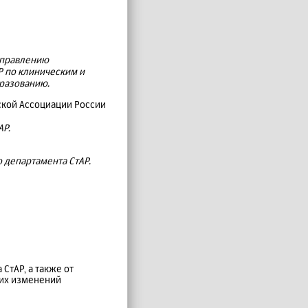
 управлению
Р по клиническим и
бразованию.
кой Ассоциации России
АР.
о департамента СтАР.
СтАР, а также от
их изменений