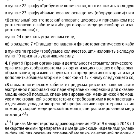
в пункте 22 графу «Требуемое количество, шт.» изложить в след
в пункте 23 графу «Наименование оснащения (оборудования)» и
«Дентальный рентгеновский аппарат с цифровым приемником изо
рентгеновского кабинета либо договора с медицинской организа
рентгенологии)»;
пункт 24 признать утратившим силу;
ж) в разделе 7 «Стандарт оснащения физиотерапевтического кабин
в пункте 18 графу «Требуемое количество, шт.» изложить в след
пункт 19 признать утратившим силу.
4.
Пункт 9 Правил организации деятельности стоматологического
организациях, образовательных организациях высшего образова
образования, призывных пунктах, на предприятиях и в организа
дополнить абзацем вторым и сноской «3.1» к нему следующего с
«В стоматологическом кабинете предусматривается наличие авт
экстренной профилактики парентеральных инфекций для оказан
медицинской помощи, специализированной медицинской помощи
укомплектованной в соответствии с требованиями к комплектац
изделиями укладки экстренной профилактики парентеральных и
помощи, скорой медицинской помощи, специализированной мед
3.1
помощи
».
3.1
«
Приказ Министерства здравоохранения РФ от 9 января 2018 г.
лекарственными препаратами и медицинскими изделиями укладк
инфекций для оказания первичной медико- санитарной помощи,