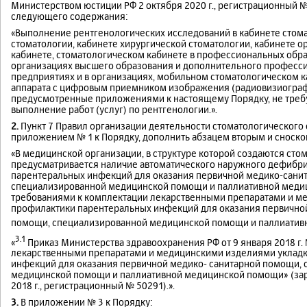
Министерством юстиции РФ 2 октября 2020 г., регистрационный №
следующего содержания:
«Выполнение рентгенологических исследований в кабинете стома
стоматологии, кабинете хирургической стоматологии, кабинете 
кабинете, стоматологическом кабинете в профессиональных обр
организациях высшего образования и дополнительного професси
предприятиях и в организациях, мобильном стоматологическом 
аппарата с цифровым приемником изображения (радиовизиограф)
предусмотренные приложениями к настоящему Порядку, не требу
выполнение работ (услуг) по рентгенологии.».
2.
Пункт 7 Правил организации деятельности стоматологического 
приложением № 1 к Порядку, дополнить абзацем вторым и сноско
«В медицинской организации, в структуре которой создаются сто
предусматривается наличие автоматического наружного дефибри
парентеральных инфекций для оказания первичной медико-сани
специализированной медицинской помощи и паллиативной медиц
требованиями к комплектации лекарственными препаратами и м
профилактики парентеральных инфекций для оказания первично
помощи, специализированной медицинской помощи и паллиати
3.1
«
Приказ Министерства здравоохранения РФ от 9 января 2018 г.
лекарственными препаратами и медицинскими изделиями укладк
инфекций для оказания первичной медико- санитарной помощи,
медицинской помощи и паллиативной медицинской помощи» (зар
2018 г., регистрационный № 50291).».
3.
В приложении № 3 к Порядку: