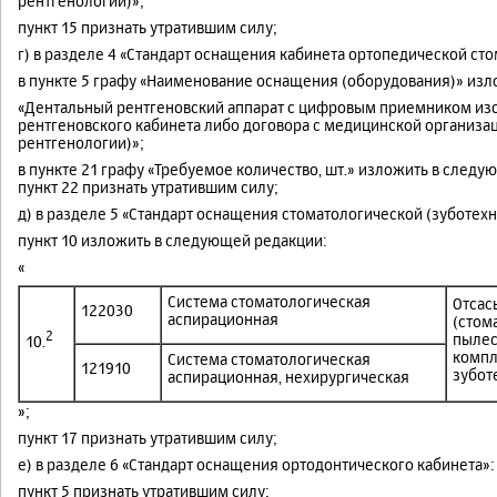
рентгенологии)»;
пункт 15 признать утратившим силу;
г) в разделе 4 «Стандарт оснащения кабинета ортопедической сто
в пункте 5 графу «Наименование оснащения (оборудования)» из
«Дентальный рентгеновский аппарат с цифровым приемником изо
рентгеновского кабинета либо договора с медицинской организа
рентгенологии)»;
в пункте 21 графу «Требуемое количество, шт.» изложить в след
пункт 22 признать утратившим силу;
д) в разделе 5 «Стандарт оснащения стоматологической (зуботех
пункт 10 изложить в следующей редакции:
«
Система стоматологическая
Отсас
122030
аспирационная
(стом
2
пылес
10.
компл
Система стоматологическая
121910
зубот
аспирационная, нехирургическая
»;
пункт 17 признать утратившим силу;
е) в разделе 6 «Стандарт оснащения ортодонтического кабинета»:
пункт 5 признать утратившим силу;