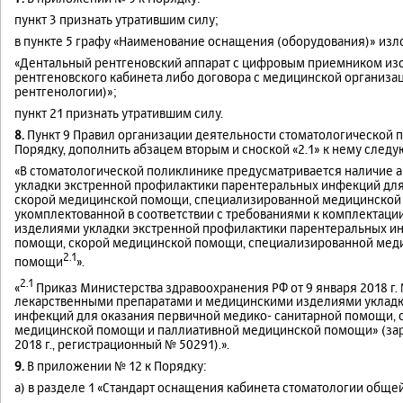
пункт 3 признать утратившим силу;
в пункте 5 графу «Наименование оснащения (оборудования)» из
«Дентальный рентгеновский аппарат с цифровым приемником изо
рентгеновского кабинета либо договора с медицинской организа
рентгенологии)»;
пункт 21 признать утратившим силу.
8.
Пункт 9 Правил организации деятельности стоматологической
Порядку, дополнить абзацем вторым и сноской «2.1» к нему сле
«В стоматологической поликлинике предусматривается наличие 
укладки экстренной профилактики парентеральных инфекций дл
скорой медицинской помощи, специализированной медицинской
укомплектованной в соответствии с требованиями к комплектац
изделиями укладки экстренной профилактики парентеральных и
помощи, скорой медицинской помощи, специализированной мед
2.1
помощи
».
2.1
«
Приказ Министерства здравоохранения РФ от 9 января 2018 г.
лекарственными препаратами и медицинскими изделиями укладк
инфекций для оказания первичной медико- санитарной помощи,
медицинской помощи и паллиативной медицинской помощи» (зар
2018 г., регистрационный № 50291).».
9.
В приложении № 12 к Порядку:
а) в разделе 1 «Стандарт оснащения кабинета стоматологии общей