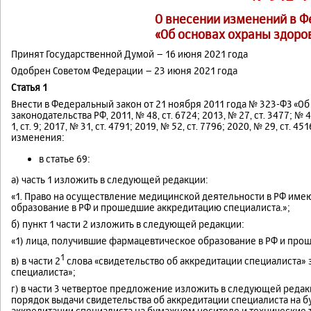
О внесении изменений в Ф
«Об основах охраны здоро
Принят Государственной Думой – 16 июня 2021 года
Одобрен Советом Федерации – 23 июня 2021 года
Статья 1
Внести в Федеральный закон от 21 ноября 2011 года № 323-ФЗ «Об
законодательства РФ, 2011, № 48, ст. 6724; 2013, № 27, ст. 3477; № 48
1, ст. 9; 2017, № 31, ст. 4791; 2019, № 52, ст. 7796; 2020, № 29, ст. 
изменения:
в статье 69:
а) часть 1 изложить в следующей редакции:
«1. Право на осуществление медицинской деятельности в РФ име
образование в РФ и прошедшие аккредитацию специалиста.»;
б) пункт 1 части 2 изложить в следующей редакции:
«1) лица, получившие фармацевтическое образование в РФ и про
1
в) в части 2
слова «свидетельство об аккредитации специалиста
специалиста»;
г) в части 3 четвертое предложение изложить в следующей реда
порядок выдачи свидетельства об аккредитации специалиста на 
аккредитации специалиста на бумажном носителе и технические т