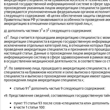
в единой государственной информационной системе в сфере зд
прохождения указанным лицом аккредитации специалиста (далее 
утверждаются уполномоченным федеральным органом исполните
следующего содержания: «В целях обеспечения защиты сведений
Правительством РФ устанавливаются особенности проведения ак
аккредитацию в отношении отдельных категорий лиц.»;
1
2
д) дополнить частями З
и З
следующего содержания:
1
«З
. Лицо считается прошедшим аккредитацию специалиста с мо
аккредитации специалиста в единую государственную информаци
исключением отдельных категорий лиц, в отношении которых Пр
проведения аккредитации специалиста и признания его прошедши
настоящей статьи. Данные о прохождении лицом аккредитации сп
информационную систему в сфере здравоохранения в рамках вед
в осуществлении медицинской деятельности, в соответствии со с
2
З
. По заявлению лица, прошедшего аккредитацию специалиста, е
специалиста на бумажном носителе и (или) выписка о прохожден
специалиста и выписка о прохождении аккредитации имеют один
прохождения лицом аккредитации специалиста.»;
1
статью 91
дополнить частью 9 следующего содержания:
«9. Представление сведений, составляющих государственную тайн
пункт 11 статьи 93 после слов «специалиста или» дополнит
в части 1 статьи 100: