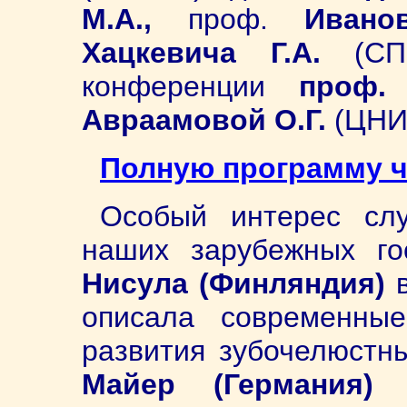
М.А.,
проф.
Иванов
Хацкевича Г.А.
(С
конференции
проф.
Авраамовой О.Г.
(ЦНИ
Полную программу ч
Особый интерес сл
наших зарубежных г
Нисула (Финляндия)
описала современны
развития зубочелюстн
Майер (Германия