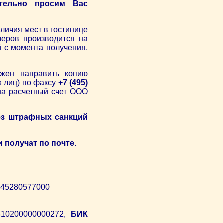
тельно просим Вас
личия мест в гостинице
меров производится на
 с момента получения,
лжен направить копию
х лиц) по факсу
+7 (495)
 на расчетный счет ООО
ез штрафных санкций
 получат по почте.
45280577000
10200000000272,
БИК