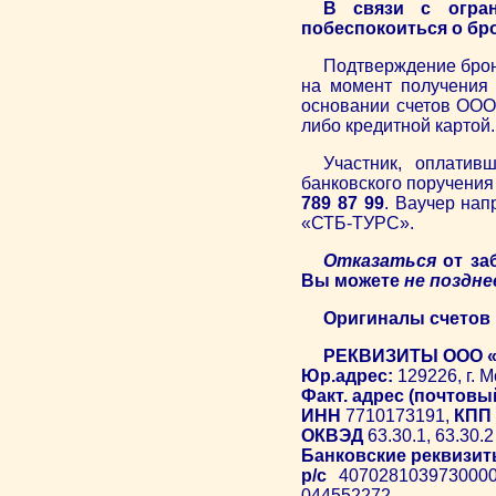
В связи с огран
побеспокоиться о бр
Подтверждение брон
на момент получения 
основании счетов ООО
либо кредитной картой.
Участник, оплатив
банковского поручения
789 87 99
. Ваучер нап
«СТБ-ТУРС».
Отказаться
от за
Вы можете
не поздне
Оригиналы счетов 
РЕКВИЗИТЫ ООО «
Юр.адрес:
129226, г. М
Факт. адрес (почтовы
ИНН
7710173191,
КПП
ОКВЭД
63.30.1, 63.30.2
Банковские реквизит
р/с
407028103973000
044552272