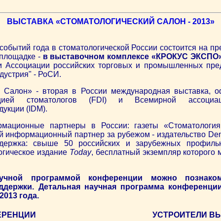
ВЫСТАВКА «СТОМАТОЛОГИЧЕСКИЙ САЛОН - 2013»
событий года в стоматологической России состоится на п
 площадке -
в выставочном комплексе «КРОКУС ЭКСПО»
 Ассоциации российских торговых и промышленных пре
дустрия" - РоСИ.
й Салон» - вторая в России международная выставка, 
цией стоматологов (FDI) и Всемирной ассоциац
укции (IDM).
мационные партнеры в России: газеты «Стоматологи
информационный партнер за рубежом - издательство Dental 
держка: свыше 50 российских и зарубежных профильн
огическое издание
Today
, бесплатный экземпляр которого 
учной программой конференции можно познаком
держки. Детальная научная программа конференци
2013 года.
ЕРЕНЦИИ
УСТРОИТЕЛИ В