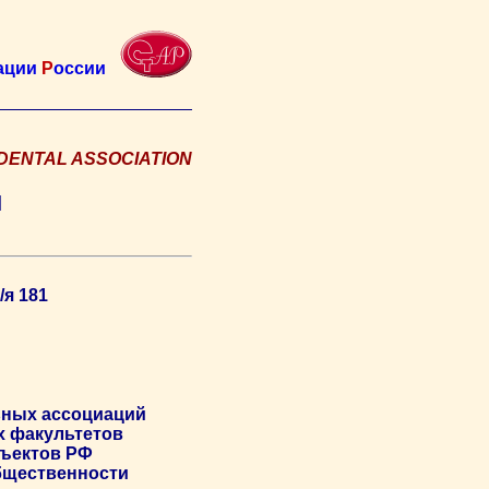
ации
Р
оссии
DENTAL ASSOCIATION
Я
И
/я 181
ьных ассоциаций
х факультетов
бъектов РФ
бщественности