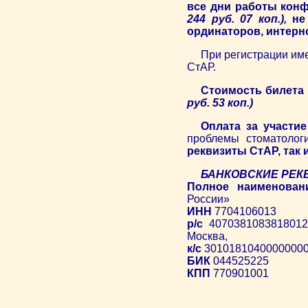
все дни работы конф
244 руб. 07 коп.),
не
ординаторов, интерно
При регистрации име
СтАР.
Стоимость билета
руб. 53 коп.)
Оплата за участие
проблемы стоматолог
реквизиты СтАР, так
БАНКОВСКИЕ РЕК
Полное наименован
России»
ИНН
7704106013
р/с
4070381083818012
Москва,
к/с
3010181040000000
БИК
044525225
КПП
770901001