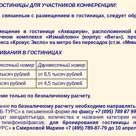
ОСТИНИЦЫ ДЛЯ УЧАСТНИКОВ КОНФЕРЕНЦИИ:
 связанным с размещением в гостиницах, следует о
мещение в гостинице «Аквариум», расположенной 
чном комплексе «Измайлово» (корпус «Вега»), пр
са «Крокус Экспо» на метро без пересадок (ст.м. «Мяк
ИВАНИЯ В ГОСТИНИЦАХ
естный номер
Двухместный номер
 тысяч рублей
от 8,5 тысяч рублей
ысяч рублей
от 4,5 тысяч рублей
ние только по безналичному расчету.
вание
по безналичному расчету необходимо направлять
ТБ-ТУРС» в письменной форме
по факсу +7 (495) 789 87 9
дат заезда/отъезда, количества и названия категории 
 телефонов/факсов;
для бронирования гостиницы 
ТУРС»
к Смирновой Марине +7 (495) 789-87-79 до 10 апреля