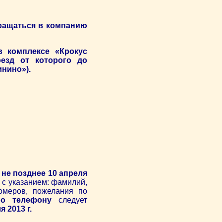
бращаться в компанию
в комплексе «Крокус
оезд от которого до
инино»).
 не позднее
10 апреля
9
с указанием: фамилий,
номеров, пожелания по
по телефону
следует
 2013 г.