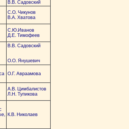
В.В. Садовский
С.О. Чикунов
В.А. Хватова
С.Ю.Иванов
Д.Е. Тимофеев
В.В. Садовский
О.О. Янушевич
са
О.Г. Авраамова
А.В. Цимбалистов
Л.Н. Тупикова
с
ые,
К.В. Николаев