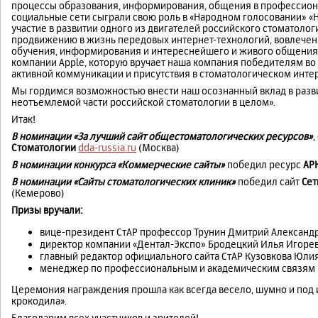
процессы образования, информирования, общения в профессиона
социальные сети сыграли свою роль в «Народном голосовании» «
участие в развитии одного из двигателей российского стоматолог
продвижению в жизнь передовых интернет-технологий, вовлечен
обучения, информирования и интереснейшего и живого общения. 
компании Apple, которую вручает наша компания победителям во 
активной коммуникации и присутствия в стоматологическом интер
Мы гордимся возможностью внести наш осознанный вклад в разви
неотъемлемой части российской стоматологии в целом».
Итак!
В номинации «За лучший сайт общестоматологических ресурсов»
Стоматологии
dda-russia.ru
(Москва)
В номинации конкурса «Коммерческие сайты»
победил ресурс
АР
В номинации «Сайты стоматологических клиник»
победил сайт
Сет
(Кемерово)
Призы вручали:
вице-президент СтАР профессор Трунин Дмитрий Александр
директор компании «Дентал-Экспо» Бродецкий Илья Игорев
главный редактор официального сайта СтАР Кузовкова Юлия
менеджер по профессиональным и академическим связям в
Церемония награждения прошла как всегда весело, шумно и под
крокодила».
Благодарим всех участников и зрителей!