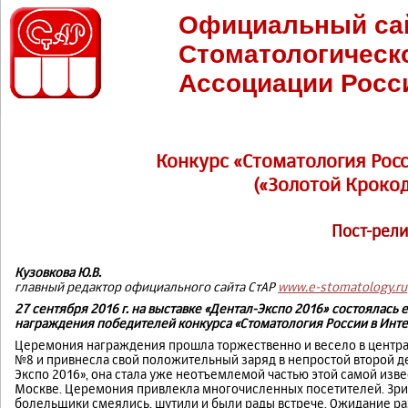
Официальный са
Стоматологическ
Ассоциации Росс
Конкурс «Стоматология Росс
(«Золотой Крокод
Пост-рели
Кузовкова Ю.В.
главный редактор официального сайта СтАР
www.e-stomatology.ru
27 сентября 2016 г. на выставке «Дентал-Экспо 2016» состоялас
награждения победителей конкурса «Стоматология России в Инте
Церемония награждения прошла торжественно и весело в центра
№8 и привнесла свой положительный заряд в непростой второй д
Экспо 2016», она стала уже неотъемлемой частью этой самой изве
Москве. Церемония привлекла многочисленных посетителей. Зрит
болельщики смеялись, шутили и были рады встрече. Ожидание ра