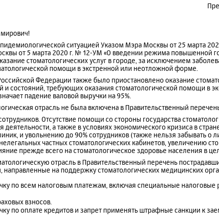
Пре
мирович!
эпидемиологической ситуацией Указом Мэра Москвы от 25 марта 202
сквы от 5 марта 2020 г. № 12-УМ «О введении режима повышенной г
азание стоматологических услуг в городе, за исключением заболев
атологической помощи в экстренной или неотложной форме.
Российской Федерации также было приостановлено оказание стомат
 и состояний, требующих оказания стоматологической помощи в эк
начает падение валовой выручки на 95%.
логическая отрасль не была включена в Правительственный перечен
 сотрудников. Отсутствие помощи со стороны государства стоматоло
 деятельности, а также в условиях экономического кризиса в стран
иник, и увольнению до 90% сотрудников (также нельзя забывать о л
нелегальных частных стоматологических кабинетов, увеличению ст
влияние прежде всего на стоматологическое здоровье населения в це
матологическую отрасль в Правительственный перечень пострадавши
 направленные на поддержку стоматологических медицинских орга
очку по всем налоговым платежам, включая специальные налоговые
раховых взносов.
чку по оплате кредитов и запрет применять штрафные санкции к за