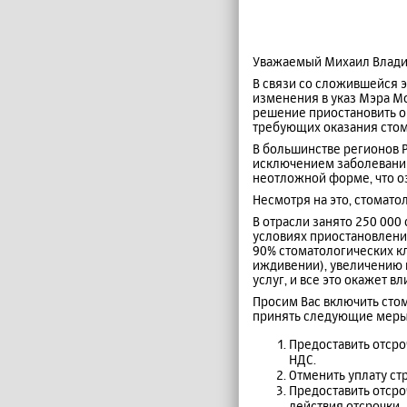
Уважаемый Михаил Влади
В связи со сложившейся 
изменения в указ Мэра Мо
решение приостановить ок
требующих оказания стом
В большинстве регионов 
исключением заболеваний
неотложной форме, что оз
Несмотря на это, стомато
В отрасли занято 250 000
условиях приостановления
90% стоматологических кл
иждивении), увеличению 
услуг, и все это окажет 
Просим Вас включить сто
принять следующие меры,
Предоставить отср
НДС.
Отменить уплату ст
Предоставить отсро
действия отсрочки.