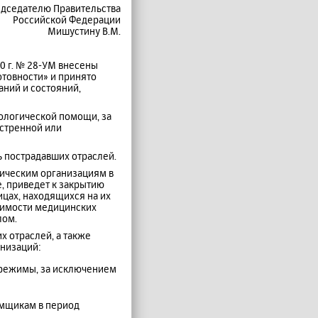
дседателю Правительства
Российской Федерации
Мишустину В.М.
0 г. № 28-УМ внесены
отовности» и принято
аний и состояний,
ологической помощи, за
стренной или
ь пострадавших отраслей.
гическим организациям в
е, приведет к закрытию
ицах, находящихся на их
оимости медицинских
лом.
х отраслей, а также
низаций:
 режимы, за исключением
емщикам в период