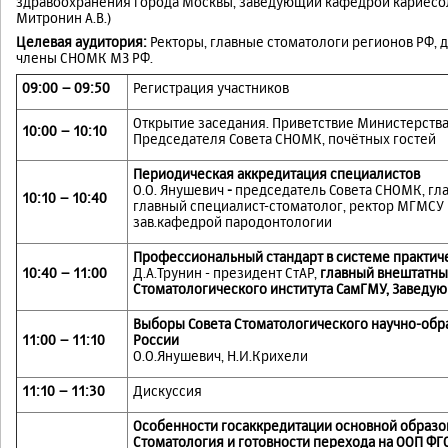
здравоохранения города Москвы, заведующий кафедрой кариесол
Митронин А.В.)
Целевая аудитория:
Ректоры, главные стоматологи регионов РФ, 
члены СНОМК МЗ РФ.
09:00 – 09:50
Регистрация участников
Открытие заседания. Приветствие Министерств
10:00 – 10:10
Председателя Совета СНОМК, почётных гостей
Периодическая аккредитация специалистов
О.О. Янушевич
-
председатель Совета СНОМК, гл
10:10 – 10:40
главный специалист-стоматолог, ректор МГМСУ им
зав.кафедрой пародонтологии
Профессиональный стандарт в системе практич
10:40 – 11:00
Д.А.Трунин - президент СтАР,
главный внештатны
Стоматологического института СамГМУ, Заведу
Выборы Совета Стоматологического научно-обр
11:00 – 11:10
России
О.О.Янушевич, Н.И.Крихели
11:10 – 11:30
Дискуссия
Особенности госаккредитации основной образо
Стоматология и готовности перехода на ООП ФГ