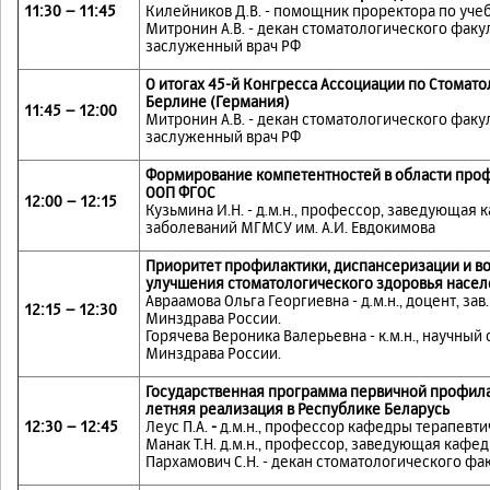
11:30 – 11:45
Килейников Д.В. - помощник проректора по уче
Митронин А.В. - декан стоматологического факул
заслуженный врач РФ
О итогах
45-й Конгресса Ассоциации по Стоматол
Берлине (Германия)
11:45 – 12:00
Митронин А.В. - декан стоматологического факул
заслуженный врач РФ
Формирование компетентностей в области профи
ООП ФГОС
12:00 – 12:15
Кузьмина И.Н. - д.м.н., профессор, заведующа
заболеваний МГМСУ им. А.И. Евдокимова
Приоритет профилактики, диспансеризации и во
улучшения стоматологического здоровья насел
Авраамова Ольга Георгиевна - д.м.н., доцент, з
12:15 – 12:30
Минздрава России.
Горячева Вероника Валерьевна - к.м.н., научны
Минздрава России.
Государственная программа первичной профила
летняя реализация в Республике Беларусь
12:30 – 12:45
Леус П.А.
-
д.м.н., профессор кафедры терапевти
Манак Т.Н. д.м.н., профессор, заведующая кафе
Пархамович С.Н. - декан стоматологического фак