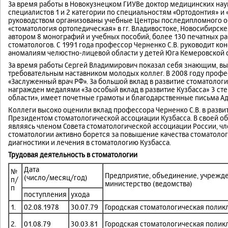
За время работы в Новокузнецком ГИУВе доктор медицинских наук
специалистов 1 и 2 категории по специальностям «Ортодонтия» и 
руководством организованы учебные Центры последипломного о
«стоматология ортопедическая» в гг. Владивостоке, Новосибирск
автором 8 монографий и учебных пособий, более 130 печатных ра
стоматологов. С 1991 года профессор Черненко С.В. руководит 
аномалиям челюстно-лицевой области у детей Юга Кемеровской 
За время работы Сергей Владимирович показал себя знающим, в
требовательным наставником молодых коллег. В 2008 году профе
«Заслуженный врач РФ». За большой вклад в развитие стоматолог
награжден медалями «За особый вклад в развитие Кузбасса» 3 с
области», имеет почетные грамоты и благодарственные письма А
Коллеги высоко оценили вклад профессора Черненко С.В. в развит
Президентом стоматологической ассоциации Кузбасса. В своей о
являясь членом Совета стоматологической ассоциации России, 
стоматологии активно борется за повышение качества стоматоло
диагностики и лечения в стоматологию Кузбасса.
Трудовая деятельность в стоматологии
Дата
№
Предприятие, объединение, учрежде
(число/месяц/год)
п/
министерство (ведомства)
п
поступления
ухода
1.
02.08.1978
30.07.79
Городская стоматологическая полик
2.
01.08.79
30.03.81
Городская стоматологическая полик