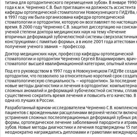
титана для ортодонтического перемещения зубов». В январе 1990
года к.м.н. Черненко С.В. был приглашен на должность ассистента
кафедры ортопедической стоматологии Новокузнецкого ГИДУВа, 
в 1997 году им была организована кафедра ортопедической
стоматологии и ортодонтии, которую он возглавляет по настояще
время. В 2000 году Черненко С.В. защитил диссертацию на соиска
ученой степени доктора медицинских наук на тему «Лечение
вторичных деформаций зубочелюстной системы сверхэластичны
конструкциями с памятью формы», а в июле 2001 года аттестован 
получение ученого звания – профессор.
Доктор медицинских наук, профессор кафедры ортопедической
стоматологии и ортодонтии Черненко Сергей Владимирович, врач-
стоматолог высшей квалификационной категории, опытный клиниц
Под его руководством в 1997 году в Новокузнецком ГИДУВе созд
ортодонтии, что позволило за относительно короткий срок созда
стоматологическую специальность – «ортодонтию». За последние 
новые методы диагностики и лечения в ортодонтии: компьютерна
сложных аномалий и деформаций зубочелюстной системы, сплавы
существенно сократить время лечения и повысить его качество. 
одна из лучших в России.
Разработанный врачом-исследователем Черненко С.В. комплексны
пациентов с врожденными расщелинами верхней челюсти включа
устранения сложных послеоперационных деформаций зубных ряд
формы, ортопедическое лечение заболеваний пародонта и атравм
зубов. Новые методы диагностики и лечения подтверждены 15 па
неоднократно награждались дипломами и грамотами международн