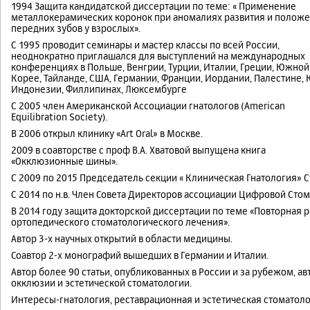
1994 Защита кандидатской диссертации по теме: « Применение
металлокерамических коронок при аномалиях развития и полож
передних зубов у взрослых».
С 1995 проводит семинары и мастер классы по всей России,
неоднократно приглашался для выступлений на международных
конференциях в Польше, Венгрии, Турции, Италии, Греции, Южной
Корее, Тайланде, США, Германии, Франции, Иордании, Палестине, 
Индонезии, Филлипинах, Люксембурге
С 2005 член Американской Ассоциации гнатологов (American
Equilibration Society).
В 2006 открыл клинику «Art Oral» в Москве.
2009 в соавторстве с проф В.А. Хватовой выпущена книга
«Окклюзионные шины».
С 2009 по 2015 Председатель секции « Клиническая Гнатология» С
C 2014 по н.в. Член Совета Директоров ассоциации Цифровой Стом
В 2014 году защита докторской диссертации по теме «Повторная
ортопедического стоматологического лечения».
Автор 3-х научных открытий в области медицины.
Соавтор 2-х монографий вышедших в Германии и Италии.
Автор более 90 статьи, опубликованных в России и за рубежом, а
окклюзии и эстетической стоматологии.
Интересы-гнатология, реставрационная и эстетическая стоматоло