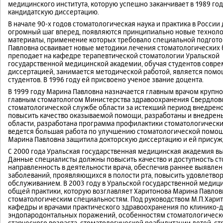
медицинского института, которую успешно заканчивает в 1989 год
кандидатскую диссертацию.
В начале 90-х годов стоматологическая наука и практика в России
огромный шаг вперед, появляются принципиально новые техноло
материалы, применение которых требовало специальной подгото
Павловна осваивает новые методики лечения стоматологических 
преподает на кафедре терапевтической стоматологии Уральской
государственной медицинской академии, обучая студентов совре
диссертацией, занимается методической работой, является пом
студентов. В 1996 году ей присвоено ученое звание доцента.
В 1999 году Марина Павловна назначается главным врачом крупн
главным стоматологом Министерства здравоохранения Свердловск
стоматологической службе области за истекший период внедрен
повысить качество оказываемой помощи, разработаны и внедрен
области, разработана программа профилактики стоматологическ
ведется большая работа по улучшению стоматологической помощ
Марина Павловна защитила докторскую диссертацию и ей присужд
С 2000 года Уральская государственная медицинская академия в
Данные специалисты должны повысить качество и доступность с
направленность в деятельности врача, обеспечив раннее выявле
заболеваний, проявляющихся в полости рта, повысить удовлетво
обслуживанием. В 2003 году в Уральской государственной медиц
общей практики, которую возглавляет Харитонова Марина Павлов
стоматологическим специальностям. Под руководством М.П.Харит
кафедры и врачами практического здравоохранения по клинико-
эндопародонтальных поражений, особенностям стоматологическо
старческого возраста, стоматологической реабилитации детей, 