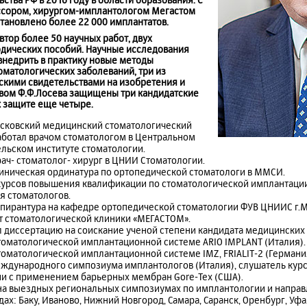
ссором, хирургом-имплантологом Мегастом
ановлено более 22 000 имплантатов.
тор более 50 научных работ, двух
дических пособий. Научные исследования
внедрить в практику новые методы
оматологических заболеваний, три из
кими свидетельствами на изобретения и
твом Ф.Ф.Лосева защищены три кандидатские
к защите еще четыре.
Московский медицинский стоматологический
аботал врачом стоматологом в Центральном
льском институте стоматологии.
 врач- стоматолог- хирург в ЦНИИ Стоматологии.
 клиническая ординатура по ортопедической стоматологи в ММСИ.
ь курсов повышения квалификации по стоматологической имплантаци
я стоматологов.
- аспирантура на кафедре ортопедической стоматологии ФУВ ЦНИИС г.М
ент стоматологической клиники «МЕГАСТОМ».
л диссертацию на соискание ученой степени кандидата медицинских 
 стоматологической имплантационной системе ARIO IMPLANT (Италия).
стоматологической имплантационной системе IMZ, FRIALIT-2 (Германи
 международного симпозиума имплантологов (Италия), слушатель кур
ии с применением барьерных мембран Gore-Tex (США).
 на выездных региональных симпозиумах по имплантологии и напра
ах: Баку, Иваново, Нижний Новгород, Самара, Саранск, Оренбург, Уфа,