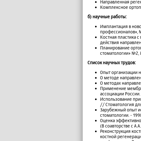
Направленная регене
Комплексное ортопе
б) научные работы:
Имплантация в ново
профессионалов», №1,
Костная пластика 
действия направленн
Планирование ортоп
стоматологии» №2, Мо
Список научных трудов:
Опыт организации н
О методе направлен
О методах направлен
Применение мембран
ассоциации России. -
Использование прин
// Стоматология для 
Зарубежный опыт ис
стоматологии. - 1998.
Оценка эффективност
(В соавторстве с А.А
Реконструкция кос
костной регенераци