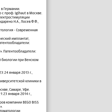
 в Германии.
с проф. Iglhaut в Москве.
 электростимуляции
арено Н.А., Лосев Ф.Ф.,
тология - Современная
ческий имплантат,
атентообладатели:
». Патентообладатели:
ой биологии при Венском
:24 января 2013 г.,
ниверситетской клиники в
кве, Самаре, Уфе.
:23 января 2014 г.,
ров компании BEGO BISS
».
стоматологии