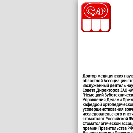
Доктор медицинских наук
областной Ассоциации ст
Заслуженный деятель нау
Совета Директоров ЗАО «
"Немецкий Зуботехническ
Управления Делами През
кафедрой ортопедической
усовершенствования врач
исследовательского инст
стоматолог Российской Ф
Стоматологической ассоциа
премии Правительства РФ в
Лауреат премии Правитель