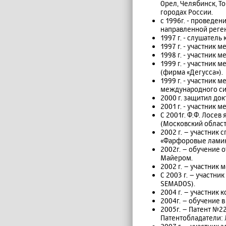
Орел, Челябинск, То
городах России.
с 1996г. - проведе
направленной реген
1997 г. - слушател
1997 г. - участник
1998 г. - участник
1999 г. - участник
(фирма «Дегусса»).
1999 г. - участник 
международного сим
2000 г. защитил до
2001 г. - участник
С 2001г. Ф.Ф. Лос
(Московский област
2002 г. – участник
«Фарфоровые ламин
2002г. – обучение 
Майером.
2002 г. – участник
С 2003 г. – участн
SEMADOS).
2004 г. – участник 
2004г. – обучение 
2005г. – Патент №2
Патентобладатели: Л