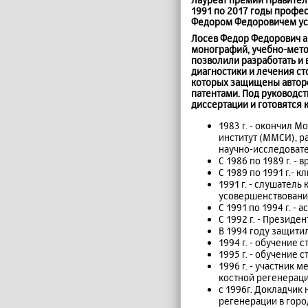
1991 по 2017 годы профе
Федором Федоровичем уст
Лосев Федор Федорович ав
монографий, учебно-мето
позволили разработать и 
диагностики и лечения ст
которых защищены авторс
патентами. Под руководс
диссертации и готовятся 
1983 г. - окончил 
институт (ММСИ), р
научно-исследовате
С 1986 по 1989 г. -
С 1989 по 1991 г.-
1991 г. - слушател
усовершенствовани
С 1991 по 1994 г. 
C 1992 г. - Презид
В 1994 году защити
1994 г. - обучение
1995 г. - обучение 
1996 г. - участник
костной регенерац
с 1996г. Докладчик
регенерации в город