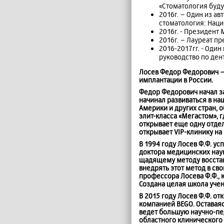
«Стоматология буду
2016г. – Один из а
стоматология: Наци
2016г. - Президент
2016г. – Лауреат пр
2016-2017гг. - Оди
руководство по ден
Лосев Федор Федорович
–
имплантации в России.
Федор Федорович начал за
начинал развиваться в н
Америки и других стран,
элит-класса «Мегастом», 
открывает еще одну отд
открывает
VIP
-клинику на
В 1994 году Лосев Ф.Ф. у
доктора медицинских нау
щадящему методу восстан
внедрять этот метод в св
профессора Лосева Ф.Ф.,
Создана целая школа учен
В 2015 году Лосев Ф.Ф. 
компанией
BEGO
. Остава
ведет большую научно-пе
областного клинического 