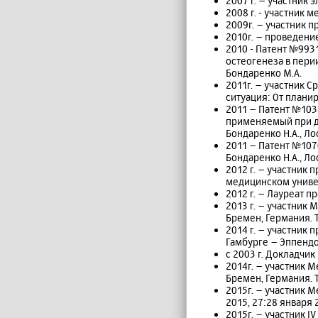
2007 г. – участник 
2008 г. - участник
2009г. – участник 
2010г. – проведени
2010 - Патент №993
остеогенеза в пери
Бондаренко М.А.
2011г. – участник 
ситуация: От плани
2011 – Патент №103
применяемый при де
Бондаренко Н.А., Ло
2011 – Патент №107
Бондаренко Н.А., Ло
2012 г. – участник
медицинском универ
2012 г. – Лауреат п
2013 г. – участник
Бремен, Германия. 
2014 г. – участник
Гамбурге – Эппендо
с 2003 г. Докладчи
2014г. – участник 
Бремен, Германия. 
2015г. – участник
2015, 27:28 января 
2015г. – участник