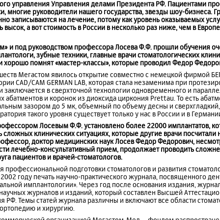
го управления Управления делами Президента РФ. Пациентами про
и, многие руководители нашего государства, звезды шоу-бизнеса. 
нно записываются на лечение, потому как уровень оказываемых ус
ь высок, а вот стоимость в России в несколько раз ниже, чем в Евро
м» и под руководством профессора Лосева Ф.Ф. прошли обучения оч
лантологи, зубные техники, главные врачи стоматологических клини
и хорошо помнят «мастер-классы», которые проводил Федор Федорови
еств Мегастом явилось открытие совместно с немецкой фирмой БЕ
ории CAD/CAM GERMAN LAB, которая стала незаменима при протезиро
и заключается в сверхточной технологии одновременного и паралл
 абатментов и коронок из диоксида циркония Prettau. То есть абатм
альным зазором до 5 мк, объемный по объему десны и сверхгладкий
атория такого уровня существует только у нас в России и в Германи
офессором Лосевым Ф.Ф. установлено более 22000 имплантатов, к
ь сложных клинических ситуациях, которые другие врачи посчитал
профессор, доктор медицинских наук Лосев Федор Федорович, несмо
ести лечебно-консультативный прием, продолжает проводить сложне
уга пациентов и врачей-стоматологов.
я профессиональной подготовки стоматологов и развития стоматоло
 2002 году печать научно-практического журнала, посвященного де
альной имплантологии». Через год после основания издания, журна
аучных журналов и изданий, который составлен Высшей Аттестаци
я РФ. Темы статей журнала различны и включают все области стома
 ортопедию и хирургию.
екоммерческой организацией Мегастом-Мед – фондом распростран