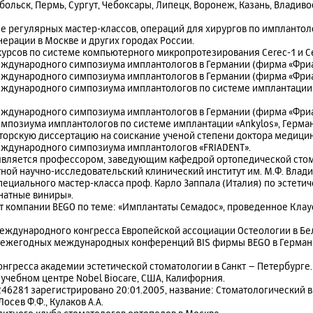
больск, Пермь, Сургут, Чебоксары, Липецк, Воронеж, Казань, Владивос
ние регулярных мастер-классов, операций для хирургов по имплантоло
ерации в Москве и других городах России.
ь курсов по системе компьютерного микропротезирования Cerec-1 и Ce
 международного симпозиума имплантологов в Германии (фирма «Фриа
 международного симпозиума имплантологов в Германии (фирма «Фриа
 международного симпозиума имплантологов по системе имплантации 
международного симпозиума имплантологов в Германии (фирма «Фриате
позиума имплантологов по системе имплантации «Ankylos», Герман
кторскую диссертацию на соискание ученой степени доктора медицин
 международного симпозиума имплантологов «FRIADENT».
ев является профессором, заведующим кафедрой ортопедической ст
ной научно-исследовательский клинический институт им. М.Ф. Влад
 специального мастер-класса проф. Карло Заппала (Италия) по эстети
атные виниры».
от компании BEGO по теме: «Имплантаты Семадос», проведенное Кла
 международного конгресса Европейcкой ассоциации Остеологии в Бе
ик ежегодных международных конференций BIS фирмы BEGO в Герман
конгресса академии эстетической стоматологии в Санкт – Петербурге.
в учебном центре Nobel Biocare, США, Калифорния.
246281 зарегистрировано 20:01.2005, название: Стоматологический в
осев Ф.Ф., Кулаков А.А.