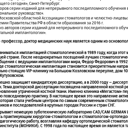
щего сегодня», Санкт-Петербург.
второв серии изданий для непрерывного последипломного обучения 
ональное руководство».
 Московской областной Ассоциации стоматологов и челюстно-лицевых
емии Правительства РФ в области образования за 2016 г.
н из авторов серии изданий для непрерывного последипломного обу
тальной имплантологии».
 профессор, доктор медицинских наук является одним из основоп
ниматься имплантацией стоматологической в 1989 году, когда этот 
ашей стране. После неоднократных посещений лучших стоматологиче
 общения с ведущими имплантологами мира, Федор Федорович в 1992 
где стоматологическая имплантация становится приоритетным напра
ельно стоящую
VIP
-клинику на Большом Козловском переулке, дом 10, 
 Кутузовском.
спешно защищает кандидатскую диссертацию, а в 2000 году – диссер
к. Тема докторской диссертации посвящена направленной костной р
овления утраченной костной ткани. Именно клиника «Мегастом» пер
ою повседневную практику. В настоящее время это направление акти
 которая стала учебным центром по самым современным стоматолог
иков и последователей в крупных городах России и стран СНГ.
открывает немецкую зуботехническую лабораторию
CAD
/
CAM
GERMAN
ясь практикующим хирургом-стоматологом и стоматологом-ортопедо
дагогическую работу, возглавляя кафедру ортопедической стомато
института (МОНИКИ). С 1998 года по настоящее время он является 