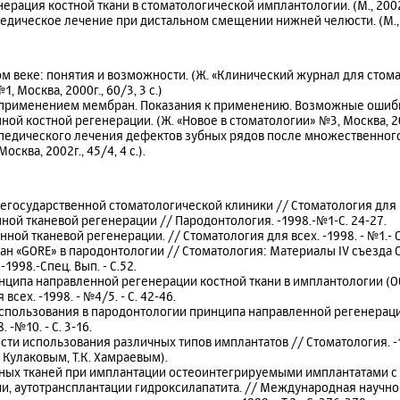
рация костной ткани в стоматологической имплантологии. (М., 2002г.
дическое лечение при дистальном смещении нижней челюсти. (М., 20
м веке: понятия и возможности. (Ж. «Клинический журнал для стом
 Москва, 2000г., 60/3, 3 с.)
с применением мембран. Показания к применению. Возможные ошиб
ой костной регенерации. (Ж. «Новое в стоматологии» №3, Москва, 2002
едического лечения дефектов зубных рядов после множественного 
сква, 2002г., 45/4, 4 с.).
егосударственной стоматологической клиники // Стоматология для вс
ной тканевой регенерации // Пародонтология. -1998.-№1-С. 24-27.
ной тканевой регенерации. // Стоматология для всех. -1998. - №1.- С.
 «GORE» в пародонтологии // Стоматология: Материалы IV съезда 
1998.-Спец. Вып. - С.52.
ципа направленной регенерации костной ткани в имплантологии (О
всех. -1998. - №4/5. - С. 42-46.
пользования в пародонтологии принципа направленной регенерации
 -№10. - С. 3-16.
и использования различных типов имплантатов // Стоматология. -1999
. Кулаковым, Т.К. Хамраевым).
тных тканей при имплантации остеоинтегрируемыми имплантатами 
и, аутотрансплантации гидроксилапатита. // Международная научно