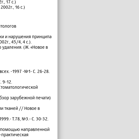
, 17 с.)
02г., 16 с.)
атологов
ки и нарушения принципа
г., 45/4, 4 с.).
удаления. (Ж. «Новое в
ех. -1997 -№1- С. 26-28.
 9-12.
Стоматологической
бзор зарубежной печати)
 тканей // Новое в
.- Т.78, №3.- С. 30-32.
с помощью направленной
-практическая