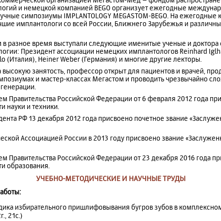
ологий и немецкой компанией BEGO организует ежегодные междуна
аучные симпозиумы IMPLANTOLOGY MEGASTOM-BEGO. На ежегодные 
шие имплантологи со всей России, Ближнего Зарубежья и различны
 в разное время выступали следующие именитые ученые и доктора
огии: Президент ассоциации немецких имплантологов Reinhard Iglha
arlo (Италия), Heiner Weber (Германия) и многие другие лекторы.
а высокую занятость, профессор открыт для пациентов и врачей, про
симпозиумах и мастер-классах Мегастом и проводить чрезвычайно с
егенерации.
ем Правительства Российской Федерации от 6 февраля 2012 года п
и науки и техники.
дента РФ 13 декабря 2012 года присвоено почетное звание «Заслуж
ческой Ассоциацией России в 2013 году присвоено звание «Заслуже
ем Правительства Российской Федерации от 23 декабря 2016 года 
ти образования.
УЧЕБНО-МЕТОДИЧЕСКИЕ И НАУЧНЫЕ ТРУДЫ
работы:
дика избирательного пришлифовывания бугров зубов в комплексно
., 21с.)