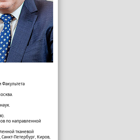
и Факультета
осква.
наук.
я).
сов по направленной
вленной тканевой
 Санкт-Петербург, Киров,