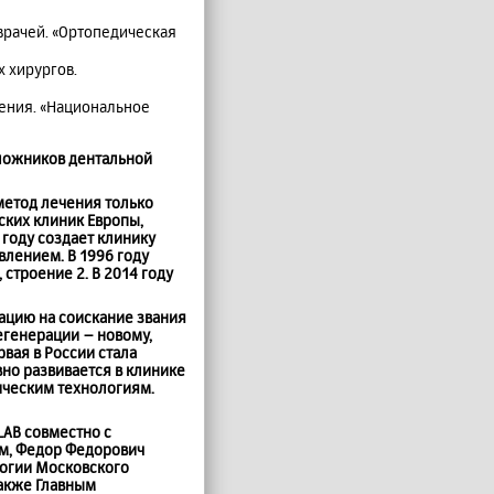
врачей. «Ортопедическая
 хирургов.
чения. «Национальное
оложников дентальной
метод лечения только
ских клиник Европы,
году создает клинику
влением. В 1996 году
строение 2. В 2014 году
тацию на соискание звания
егенерации – новому,
вая в России стала
вно развивается в клинике
ическим технологиям.
LAB
совместно с
м, Федор Федорович
логии Московского
также Главным