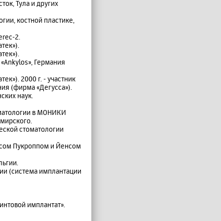
ток, Тула и других
гии, костной пластике,
rec-2.
тек»).
тек»).
«Ankylos», Германия
к»). 2000 г. - участник
ия (фирма «Дегусса»).
ских наук.
оматологии в МОНИКИ
имирского.
ческой стоматологии
усом Пукроппом и Йенсом
льгии.
ии (система имплантации
интовой имплантат».