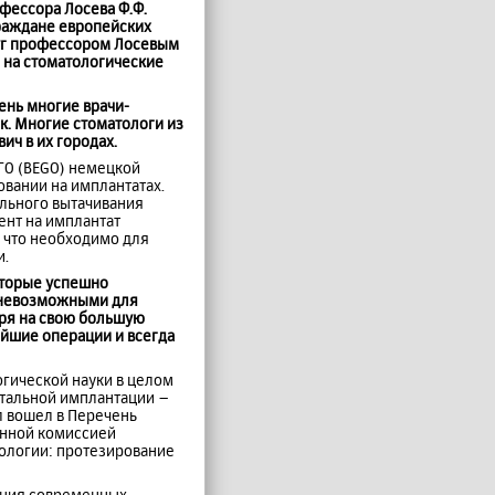
фессора Лосева Ф.Ф.
Граждане европейских
луг профессором Лосевым
пе на стоматологические
ень многие врачи-
к. Многие стоматологи из
ч в их городах.
ГО (BEGO) немецкой
вании на имплантатах.
ельного вытачивания
ент на имплантат
, что необходимо для
и.
оторые успешно
и невозможными для
тря на свою большую
йшие операции и всегда
гической науки в целом
нтальной имплантации –
л вошел в Перечень
онной комиссией
тологии: протезирование
ения современных