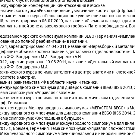
элитного клуба стоматологов ортопедов в Москве.
 международной конференции Квинтэссенция в Москве.
практического курса «Революционное увеличение кости» проф. Iglhaut
е практического курса «Революционное увеличение кости» совместно 
18, зарегистрировано 06:07.2010, название: «Съемная накладка для
имплантантной зоне альвеолярного гребня». Патентообладатели: Бонд
Средиземноморского симпозиума компании BEGO (Германия) «Имплан
рования до полной реабилитации» в Испании.
724, зарегистрировано 27:04.2011, название: «Неразборный металли
фиците объема костных тканей в дистальных отделах челюстей». П
сев Ф.Ф., Бондаренко М.А., Бондаренко А.Н.
042, зарегистрировано 10:08.2011, название: «Дентальный имплантат
сев Ф.Ф., Бондаренко М.А.
 практического курса по имплантологии в центре анатомии и клеточн
ситете в Австрии.
ремии Правительства РФ в области науки и техники.
 Международного симпозиума для дилеров компании BEGO BISS 2013, 23
Тема симпозиума: «Управляя связями».
 практического курса по имплантологии в анатомическом отделении у
рф, Германия.
к на ежегодных Международных симпозиумах «МЕГАСТОМ-BEGO» в Мос
Международного симпозиума для дилеров компании BEGO BISS 2014, 21
Тема симпозиума: «Экспедиция в будущее».
 Международного симпозиума Международного симпозиума для диле
2015 г., Бремен, Германия. Тема симпозиума: «Управляя сложностями
 IV Международного симпозиума функциональной и нейромышечной 