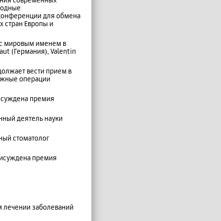
родные
конференции для обмена
х стран Европы и
 с мировым именем в
ut (Германия), Valentin
должает вести прием в
ложные операции
рисуждена премия
енный деятель науки
нный стоматолог
присуждена премия
м лечении заболеваний