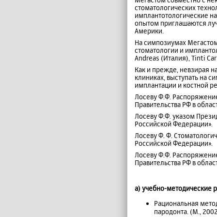
стоматологических техн
имплантотологические н
опытом приглашаются луч
Америки.
На симпозиумах Мегастом
стоматологии и имплантол
Andreas (Италия), Tinti C
Как и прежде, невзирая н
клиниках, выступать на 
имплантации и костной р
Лосеву Ф.Ф. Распоряжени
Правительства РФ в област
Лосеву Ф.Ф. указом Прези
Российской Федерации».
Лосеву Ф. Ф. Стоматологи
Российской Федерации».
Лосеву Ф.Ф. Распоряжени
Правительства РФ в облас
а) учебно-методические 
Рациональная мето
пародонта. (М., 2002г