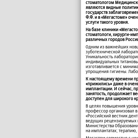
стоматологом Медицинско
являются видные политик
государств заблаговреме
Ф.Ф. и в «Мегастоме» очен
услуги такого уровня.
На базе клиники «Мегасто
стоматологи, хирурги-имп
различных городов Росси
Одним из важнейших новш
зуботехнической лаборат
Уникальность лаборатори
индивидуальных титановых
изготавливается с миним
упрощения гигиены. Лабор
К настоящему времени пр
«прижились» даже в очен
имплантации. И сейчас, 
занятость, продолжает в
доступен для широкого кр
В целях повышения уровн
профессор организовал в
«Российский вестник дент
ведущих рецензируемых н
Министерства Образовани
на имплантатах; терапию,
Мегастом совместно с н