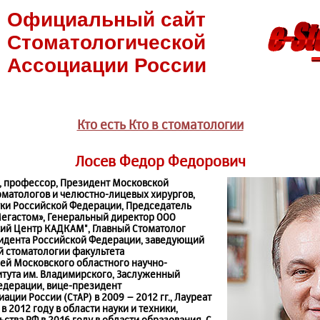
Официальный сайт
Стоматологической
Ассоциации России
Кто есть Кто в стоматологии
Лосев Федор Федорович
, профессор, Президент Московской
оматологов и челюстно-лицевых хирургов,
ки Российской Федерации, Председатель
Мегастом», Генеральный директор ООО
ий Центр КАДКАМ", Главный Стоматолог
идента Российской Федерации, заведующий
 стоматологии факультета
ей Московского областного научно-
итута им. Владимирского, Заслуженный
едерации, вице-президент
ции России (СтАР) в 2009 – 2012 гг., Лауреат
 2012 году в области науки и техники,
ства РФ в 2016 году в области образования. С