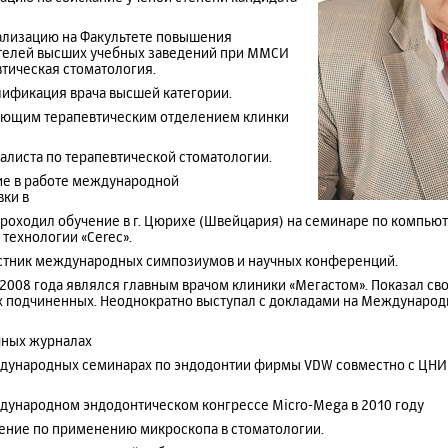
циализацию на Факультете повышения
телей высших учебных заведений при ММСИ
втическая стоматология.
валификация врача высшей категории.
ведующим терапевтическим отделением клинки
алиста по терапевтической стоматологии.
стие в работе международной
вки в
же проходил обучение в г. Цюрихе (Швейцария) на семинаре по компь
технологии «Cerec».
участник международных симпозиумов и научных конференций.
 2008 года являлся главным врачом клиники «Мегастом». Показал св
х подчиненных. Неоднократно выступал с докладами на Междунар
чных журналах
ждународных семинарах по эндодонтии фирмы VDW совместно с ЦНИИС
ждународном эндодонтическом конгрессе Micro-Mega в 2010 году
чение по применению микроскопа в стоматологии.