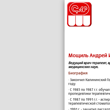
Мощиль Андрей 
Ведущий врач-терапевт, в
медицинских наук.
Биография
· Закончил Калининский Г
году.
· С 1985 по 1987 г.г. обу
пропедевтики терапевтич
· С 1987 по 1991 г.г. - ас
терапевтической стомато
· 1991 г. - защитил диссе