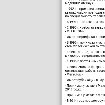
медицинских наук.
· 1992 г. - проходил спе
квалификации преподава
по специальности терапе
· В 1993 г. - присвоена к
· С 1995 г. - работал за
«МЕГАСТОМ».
· Имеет сертификат специ
· В 1996 г. принимал уча
стоматологической выста
· г. Чикаго (США), а так
микропротезированию по 
· С 1996 г. постоянный 
· С июля 2006 по февраль
организации работы свои
«Мегастом»
· Имеет публикации в нау
· Принимал участие в Ме
2013годах.
· Принимал участие в Ме
· В 2014 году прошел обу