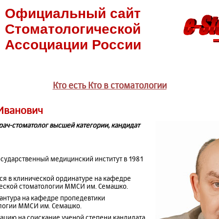
Официальный сайт
Стоматологической
Ассоциации России
Кто есть Кто в стоматологии
Иванович
рач-стоматолог высшей категории, кандидат
осударственный медицинский институт в 1981
чался в клинической ординатуре на кафедре
еской стоматологии ММСИ им. Семашко.
пирантура на кафедре пропедевтики
логии ММСИ им. Семашко.
ртацию на соискание ученой степени кандидата