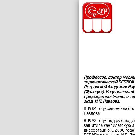
Профессор, доктор медици
терапевтической ПСПбГМУ 
Петровской Академии Нау
(Франция), Национальной 
председателя Ученого со
акад. И.П. Павлова.
В 1984 году закончила сто
Павлова.
В 1992 году, под руковод
защитила кандидатскую д
диссертацию. С 2000 года
ПСПбГМУ им. акад. И.П. Па