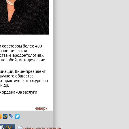
ли соавтором более 400
ерапевтическая
ства «Пародонтология»,
х пособий, методических
циации, Вице-президент
Научного общества
но-практического журнала
и др.
 ордена «За заслуги
наверх