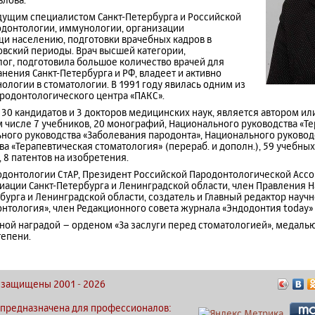
едущим специалистом Санкт-Петербурга и Российской
одонтологии, иммунологии, организации
и населению, подготовки врачебных кадров в
вский периоды. Врач высшей категории,
г, подготовила большое количество врачей для
нения Санкт-Петербурга и РФ, владеет и активно
ологии в стоматологии. В 1991 году явилась одним из
ародонтологического центра «ПАКС».
 30 кандидатов и 3 докторов медицинских наук, является автором и
м числе 7 учебников, 20 монографий, Национального руководства «Т
ного руководства «Заболевания пародонта», Национального руковод
а «Терапевтическая стоматология» (перераб. и дополн.), 59 учебны
 8 патентов на изобретения.
одонтологии СтАР, Президент Российской Пародонтологической Ассо
иации Санкт-Петербурга и Ленинградской области, член Правления 
бурга и Ленинградской области, создатель и Главный редактор науч
нтология», член Редакционного совета журнала «Эндодонтия today» 
ой наградой – орденом «За заслуги перед стоматологией», медалью
тепени.
ва защищены 2001
-
2026
 предназначена для профессионалов: