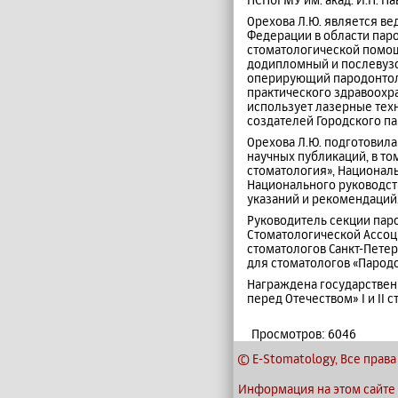
Орехова Л.Ю. является в
Федерации в области пар
стоматологической помощ
додипломный и послевузо
оперирующий пародонтоло
практического здравоохра
использует лазерные техн
создателей Городского п
Орехова Л.Ю. подготовила
научных публикаций, в то
стоматология», Националь
Национального руководств
указаний и рекомендаций,
Руководитель секции пар
Стоматологической Ассоц
стоматологов Санкт-Петер
для стоматологов «Пародо
Награждена государственн
перед Отечеством» I и II с
Просмотров: 6046
© E-Stomatology, Все пра
Информация на этом сайте