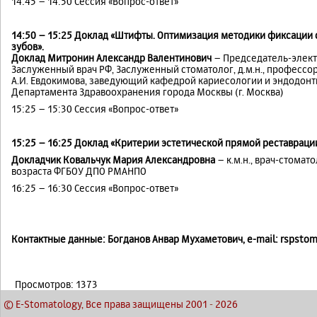
14:45 – 14:50 Сессия «Вопрос-ответ»
14:50 – 15:25 Доклад «Штифты. Оптимизация методики фиксации
зубов».
Доклад Митронин Александр Валентинович
– Председатель-элект 
Заслуженный врач РФ, Заслуженный стоматолог, д.м.н., профессо
А.И. Евдокимова, заведующий кафедрой кариесологии и эндодонт
Департамента Здравоохранения города Москвы (г. Москва)
15:25 – 15:30 Сессия «Вопрос-ответ»
15:25 – 16:25 Доклад «Критерии эстетической прямой реставраци
Докладчик Ковальчук Мария Александровна
– к.м.н., врач-стомат
возраста ФГБОУ ДПО РМАНПО
16:25 – 16:30 Сессия «Вопрос-ответ»
Контактные данные: Богданов Анвар Мухаметович, e-mail: rspstom@m
Просмотров: 1373
© E-Stomatology, Все права защищены 2001
-
2026