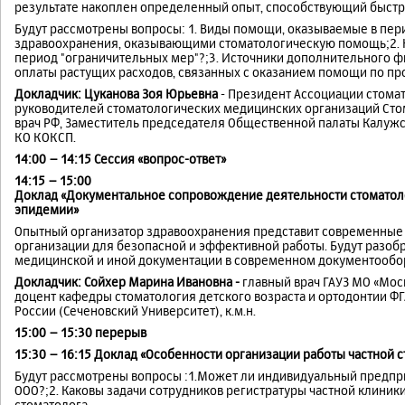
результате накоплен определенный опыт, способствующий быстр
Будут рассмотрены вопросы: 1. Виды помощи, оказываемые в пе
здравоохранения, оказывающими стоматологическую помощь;2. К
период "ограничительных мер"?;3. Источники дополнительного 
оплаты растущих расходов, связанных с оказанием помощи по п
Докладчик: Цуканова Зоя Юрьевна
- Президент Ассоциации стома
руководителей стоматологических медицинских организаций Сто
врач РФ, Заместитель председателя Общественной палаты Калужс
КО КОКСП.
14:00 – 14:15 Сессия «вопрос-ответ»
14:15 – 15:00
Доклад «Документальное сопровождение деятельности стоматол
эпидемии»
Опытный организатор здравоохранения представит современны
организации для безопасной и эффективной работы. Будут разо
медицинской и иной документации в современном документообо
Докладчик:
Сойхер Марина Ивановна -
главный врач ГАУЗ МО «Мос
доцент кафедры стоматология детского возраста и ортодонтии Ф
России (Сеченовский Университет), к.м.н.
15:00 – 15:30 перерыв
15:30 – 16:15 Доклад «Особенности организации работы частной 
Будут рассмотрены вопросы :1.Может ли индивидуальный предпр
ООО?;2. Каковы задачи сотрудников регистратуры частной клиник
стоматолога.