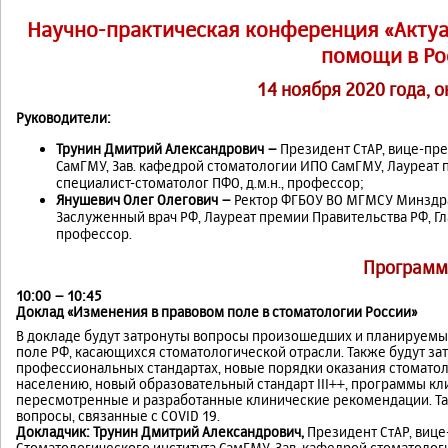
Научно-практическая конференция «Акту
помощи в Ро
14 ноября 2020 года, 
Руководители:
Трунин Дмитрий Александрович –
Президент СтАР, вице-пр
СамГМУ, Зав. кафедрой стоматологии ИПО СамГМУ, Лауреат 
специалист-стоматолог ПФО, д.м.н., профессор;
Янушевич Олег Олегович –
Ректор ФГБОУ ВО МГМСУ Минздрав
Заслуженный врач РФ, Лауреат премии Правительства РФ, Гла
профессор.
Программ
10:00 – 10:45
Доклад «Изменения в правовом поле в стоматологии России»
В докладе будут затронуты вопросы произошедших и планируемы
поле РФ, касающихся стоматологической отрасли. Также будут за
профессиональных стандартах, новые порядки оказания стомат
населению, новый образовательный стандарт III++, программы к
пересмотренные и разработанные клинические рекомендации. Т
вопросы, связанные с COVID 19.
Докладчик:
Трунин Дмитрий Александрович,
Президент СтАР, вице
Стоматологического института СамГМУ, Зав. кафедрой стоматолог