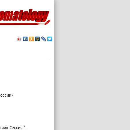
.
России»
и». Сессия 1.