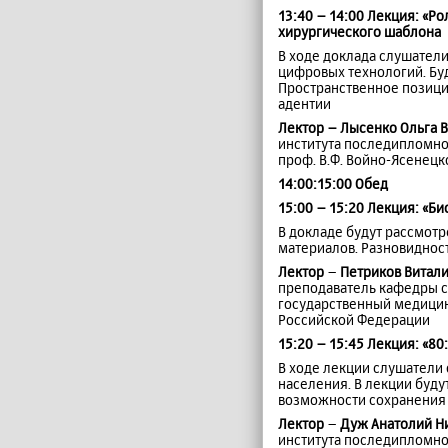
13:40 – 14:00 Лекция: «Р
хирургического шаблона
В ходе доклада слушател
цифровых технологий. Бу
Пространственное позици
адентии
Лектор –
Лысенко Ольга 
института последипломно
проф. В.Ф. Войно-Ясенец
14:00:15:00 Обед
15:00 – 15:20 Лекция: «Б
В докладе будут рассмот
материалов. Разновиднос
Лектор
–
Петриков Витал
преподаватель кафедры с
государственный медицин
Российской Федерации
15:20 – 15:45 Лекция: «80
В ходе лекции слушатели
населения. В лекции буд
возможности сохранения з
Лектор
–
Дуж Анатолий Н
института последипломно