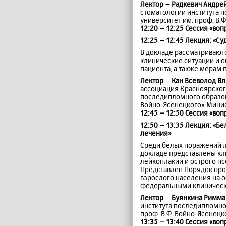
Лектор
– Радкевич Андре
стоматологии института 
университет им. проф. В
12:20 – 12:25 Сессия «воп
12:25 – 12:45 Лекция: «С
В докладе рассматривают
клинические ситуации и 
пациента, а также мерам
Лектор
–
Кан Всеволод В
ассоциация Красноярского
последипломного образов
Войно-Ясенецкого» Минис
12:45 – 12:50 Сессия «воп
12:50 – 13:35 Лекция: «
лечения»
Среди белых поражений л
докладе представлены кл
лейкоплакии и острого пс
Представлен Порядок про
взрослого населения на о
федеральными клиническ
Лектор
–
Буянкина Римма
института последипломно
проф. В.Ф. Войно-Ясенец
13:35 – 13:40 Сессия «воп