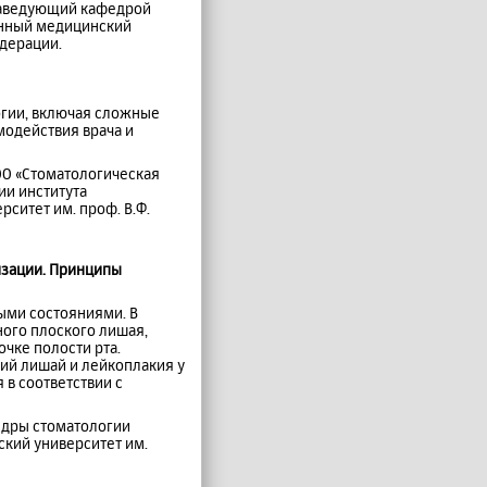
 заведующий кафедрой
енный медицинский
едерации.
огии, включая сложные
модействия врача и
ОО «Стоматологическая
ии института
ситет им. проф. В.Ф.
изации. Принципы
ыми состояниями. В
ного плоского лишая,
чке полости рта.
ий лишай и лейкоплакия у
 в соответствии с
едры стоматологии
кий университет им.