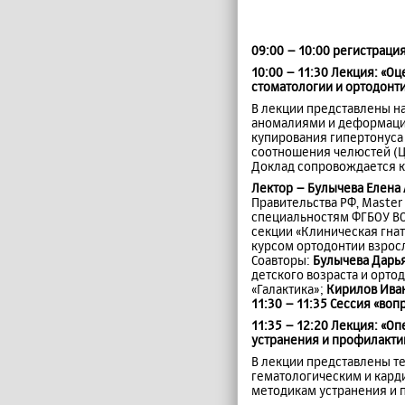
09:00 – 10:00 регистраци
10:00 – 11:30 Лекция: «О
стоматологии и ортодонт
В лекции представлены н
аномалиями и деформация
купирования гипертонус
соотношения челюстей (Ц
Доклад сопровождается к
Лектор –
Булычева Елена
Правительства РФ, Maste
специальностям ФГБОУ ВО
секции «Клиническая гна
курсом ортодонтии взросл
Соавторы:
Булычева Дарь
детского возраста и орто
«Галактика»;
Кирилов Ива
11:30 – 11:35 Сессия «воп
11:35 – 12:20 Лекция: «О
устранения и профилакт
В лекции представлены те
гематологическим и кард
методикам устранения и