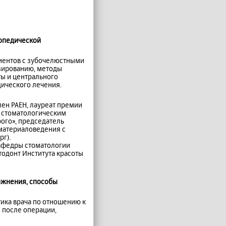
топедической
иентов с зубочелюстными
зированию, методы
ы и центрального
ического лечения.
член РАЕН, лауреат премии
о стоматологическим
ого», председатель
 материаловедения с
рг).
кафедры стоматологии
тодонт Института красоты
ложнения, способы
тика врача по отношению к
 после операции,