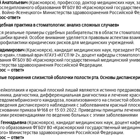
й Анатольевич
(Красноярск), профессор, доктор медицинских наук,
последипломного образования ФГБОУ ВО «Красноярский государств
.Ф. Войно-Ясенецкого» Министерства здравоохранения Российской Ф
рос-ответ»
удебная практика в стоматологии: анализ сложных случаев»
ся реальные примеры судебных разбирательств в области стоматол
ошибки врачей. Особое внимание уделяется правовым аспектам взаи
 профилактики юридических рисков для медицинских учреждений.
ладимирович
(Красноярск), кандидат медицинских наук, президент Р
 края», главный врач КГАУЗ «КГСП № 2», доцент кафедры стоматолог
ания ФГБОУ ВО «Красноярский государственный медицинский универ
терства здравоохранения Российской Федерации.
рос – ответ»
Белые поражения слизистой оболочки полости рта. Основы диспансер
ейкоплакия и красный плоский лишай являются истинно предраков
иника, диагностика, дифференциальная диагностика и лечение крас
евдомембранозного кандидоза, локализованного на слизистой оболо
ведения диспансерного наблюдения с заболеванием красный плоск
сновании приказа №168 от 15:03:2022. Приведены принципы лечения
ими рекомендациями по ведению больных с этими заболеваниями
 Геннадьевна
(Красноярск), кандидат медицинских наук, доцент каф
го образования ФГБОУ ВО «Красноярский государственный медицинс
кого» Министерства здравоохранения Российской Федерации.
рос – ответ»