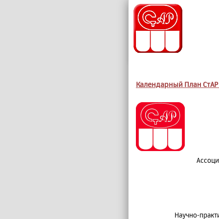
Календарный План СтАР 
Ассоци
Научно-практ