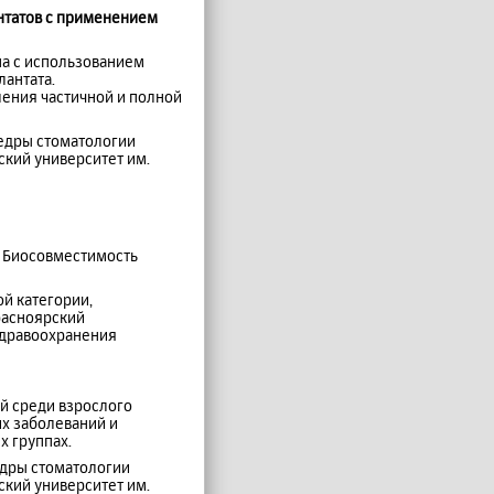
антатов с применением
на с использованием
антата.
ения частичной и полной
федры стоматологии
кий университет им.
. Биосовместимость
й категории,
расноярский
здравоохранения
й среди взрослого
их заболеваний и
х группах.
едры стоматологии
кий университет им.