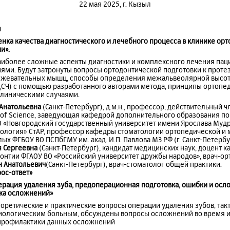
22 мая 2025, г. Кызыл
я
ценка качества диагностического и лечебного процесса в клинике ор
ии
».
аиболее сложные аспекты диагностики и комплексного лечения пац
ми. Будут затронуты вопросы ортодонтической подготовки к проте
а жевательных мышц, способы определения межальвеолярной высот
СЧ) с помощью разработанного авторами метода, принципы ортопед
линическими случаями.
 Анатольевна
(Санкт-Петербург), д.м.н., профессор, действительный 
r of Science, заведующая кафедрой дополнительного образования п
 «Новгородский государственный университет имени Ярослава Мудр
тология» СтАР, профессор кафедры стоматологии ортопедической и
ых ФГБОУ ВО ПСПбГМУ им. акад. И.П. Павлова МЗ РФ (г. Санкт-Петербу
я Сергеевна
(Санкт-Петербург), кандидат медицинских наук, доцент 
донтии ФГАОУ ВО «Российский университет дружбы народов», врач-ор
н Анатольевич
(Санкт-Петербург), врач-стоматолог общей практики.
рос-ответ»
перация удаления зуба, предоперационная подготовка, ошибки и ос
ика осложнений»
оретические и практические вопросы операции удаления зубов, так
иологическим больным, обсуждены вопросы осложнений во время и
 профилактики данных осложнений