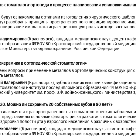
оль стоматолога-ортопеда в процессе планирования установки импл
и будут ознакомлены с этапами изготовления хирургического шабло
дут разобраны принципы пространственного позиционирование импл
онирование имплантата играет решающую роль в исходе восстановл
Владимировна
(Красноярск), кандидат медицинских наук, доцент ка
го образования ФГБОУ ВО «Красноярский государственный медицинс
кого» Министерства здравоохранения Российской Федерации
иокерамика в ортопедической стоматологии»
рены вопросы применение металлов в ортопедических конструкциях
ть металлов.
ий Валерьевич
(Красноярск), зубной техник высшей квалификационно
томатологии института последипломного образования ФГБОУ ВО «К
ский университет им. проф. В.Ф. Войно-Ясенецкого» Министерства 
:20.
Можно ли сохранить 20 собственных зубов в 80 лет?»
 ознакомятся с распространенностью стоматологических заболевани
ут представлены основные факторы риска развития стоматологическ
доровья полости рта у взрослого населения в различных возрастны
иколаевич
(Красноярск), кандидат медицинских наук, ассистент каф
го образования ФГБОУ ВО «Красноярский государственный медицинс