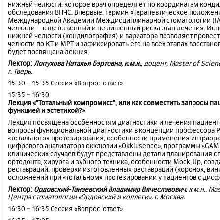
нижней челюсти, которое врач определяет по координатам конд
обследования ВНЧС. Впервые, термин «Терапевтическое положен
Международной Академии Междисциплинарной стоматологии (IAAI
челюсти – ответственный и не лишенный риска этап лечения. Ис
нижней челюсти (кондилография) и вариатора позволяет провес
челюсти по КТ и МРТ и зафиксировать его на всех этапах восстан
будет посвящена лекция.
Лектор:
Лопухова Наталья Бэртовна, к.м.н.
, доцент, Master of Scie
г. Тверь.
15:30 − 15:35 Сессия «Вопрос-ответ»
15:35 − 16:30
Лекция «"Тотальный компромисс", или как совместить запросы пац
функцией и эстетикой?»
Лекция посвящена особенностям диагностики и лечения пациенто
вопросы функциональной диагностики в концепции профессора Ру
«тотального» протезирования, особенности применения интраора
цифрового анализатора окклюзии «Okklusence», программы «GAMMA
клинических случаев будут представлены детали планирования с
ортодонта, хирурга и зубного техника, особенности Mock-Up, с
реставраций, проверки изготовленных реставраций (коронок, вини
осложнений при «тотальном» протезировании у пациентов с дисф
Лектор:
Ордовский-Танаевский Владимир Вячеславович,
к.м.н., Ma
Центра стоматологии «Ордовский и коллеги», г. Москва.
16:30 − 16:35 Сессия «Вопрос-ответ»