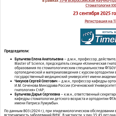
в рамках
53-й Всероссийской научно-пр
Стоматология XXI
23 сентября 2025 г
Регистрация на T
Председатели:
Булычева Елена Анатольевна
– д.м.н., профессор, действит
Master of Science, председатель секции «Клиническая гна
образования по стоматологическим специальностям ФГБОУ
ортопедической и материаловедения с курсом ортодонтии 
государственный медицинский университет имени академик
Чикунов Сергей Олегович
– д.м.н., профессор кафедры орт
И.М. Сеченова Минздрава России (Сеченовский Университет
гнатология» СтАР;
Булычева Дарья Сергеевна
– к.м.н., ответственный секрета
кафедры стоматологии детского возраста и ортодонтии ФГ
имени Патриса Лумумбы».
По данным ВОЗ (2024 г.), при эпидемиологическом обследовании 
встречаемость заболеваний ВНЧС. В частности, у лиц 35:45 лет о