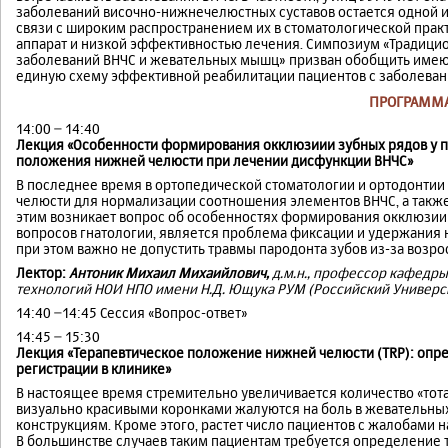
заболеваний височно-нижнечелюстных суставов остается одной 
связи с широким распространением их в стоматологической пра
аппарат и низкой эффективностью лечения. Симпозиум «Традици
заболеваний ВНЧС и жевательных мышц» призван обобщить имеющ
единую схему эффективной реабилитации пациентов с заболеван
ПРОГРАММ
14:00 − 14:40
Лекция «Особенности формирования окклюзиии зубных рядов у п
положения нижней челюсти при лечении дисфункции ВНЧС»
В последнее время в ортопедической стоматологии и ортодонтии
челюсти для нормализации соотношения элементов ВНЧС, а также
этим возникает вопрос об особенностях формирования окклюзии 
вопросов гнатологии, является проблема фиксации и удержания
при этом важно не допустить травмы пародонта зубов из-за возр
Лектор:
Антоник Михаил Михаийлович,
д.м.н., профессор кафедр
технологий НОИ НПО имени Н.Д. Ющука РУМ (Российский Универси
14:40 −14:45 Сессия «Вопрос-ответ»
14:45 − 15:30
Лекция «Терапевтическое положение нижней челюсти (
TRP
): опр
регистрации в клинике»
В настоящее время стремительно увеличивается количество «тот
визуально красивыми коронками жалуются на боль в жевательных
конструкциям. Кроме этого, растет число пациентов с жалобами 
В большинстве случаев таким пациентам требуется определение