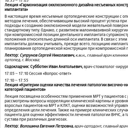
16:35 − 17:05
Лекция «Гармонизация окклюзионного дизайна несъемных конст
имплантата»
В настоящее время несъемные ортопедические конструкции с о
методом лечения, обеспечивающим высокий процент успеха при
подходы к созданию окклюзионной модели жевательной поверхно
стандартному типу. Однако, с развитием малоинвазивной хирурги
при компромиссной позиции дентального имплантата супраконст
положения относительно длинной оси имплантата. В связи с эти
имплантаты должны учитывать, прежде всего, позцицию импланта
планирования ортопедической конструкции при компромиссной п
Лектор:
Супрунов Сергей Николаевич,
к.м.н., главный врач клиник
ортопед, г. Москва;
Содокладчик
: Субботин Иван Анатольевич,
врач-стоматолог-хирург
17:05 − 17:10 Сессия «Вопрос-ответ»
17:10 − 17:55
Лекция «Критерии оценки качества лечения патологии височно-н
категорий пациентов»
Лекция посвящена особенностям применения МРТ у пациентов с 
рассмотрены вопросы корреляции клинической картины и уровня 
взрослых пациентов на МРТ и КЛКТ, оценки возможностей управ
определения цели лечения. Также на примере клинических случа
пациента для оценки эффективности лечения патологии ВНЧС, а 
сустава при различных диагнозах.
Лектор:
Волошина Евгения Петровна,
врач-ортодонт, главный врач