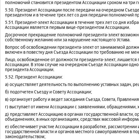
полномочий становится президентом Ассоциации сроком на три г
5.50. Президент Ассоциации после передачи на очередном Съезде
президентом и в течение трех лет со дня передачи полномочий 
5.51. Президент-элект Ассоциации в течение трех лет со дня изб
Ассоциации является первым вице-президентом Ассоциации.
Досрочное прекращение полномочий президента-элект возможно
собственному желанию или за нарушение настоящего Устава.
Вопрос об освобождении президента-элект от занимаемой должн
включен в повестку дня Съезда Ассоциации по требованию не мен
Лицо, освобожденное от должности президента-элект, лишается 
Ассоциации. В этом случае на очередном Съезде Ассоциации одн
президента Ассоциации.
5.52. Президент Ассоциации:
а) осуществляет деятельность по выполнению уставных задач, ре
б) подотчетен Съезду и Совету Ассоциации;
в) организует работу и ведет заседания Съезда, Совета, Правлени
г) выступает от имени Ассоциации с заявлениями, обращениями, 
д) представляет Ассоциацию в органах государственной власти, 
объединениях, в иных организациях, средствах массовой информ
е) обеспечивает участие Ассоциации в разработке, рассмотрении
государственной власти и органов местного самоуправления в 
законодательством;