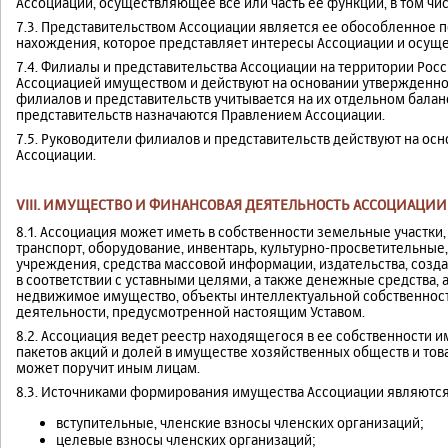
Ассоциации, осуществляющее все или часть ее функций, в том чис
7.3. Представительством Ассоциации является ее обособленное 
нахождения, которое представляет интересы Ассоциации и осуще
7.4. Филиалы и представительства Ассоциации на территории Ро
Ассоциацией имуществом и действуют на основании утвержденн
филиалов и представительств учитывается на их отдельном балан
представительств назначаются Правлением Ассоциации.
7.5. Руководители филиалов и представительств действуют на о
Ассоциации.
VIII. ИМУЩЕСТВО И ФИНАНСОВАЯ ДЕЯТЕЛЬНОСТЬ АССОЦИАЦИИ
8.1. Ассоциация может иметь в собственности земельные участки
транспорт, оборудование, инвентарь, культурно-просветительные
учреждения, средства массовой информации, издательства, созд
в соответствии с уставными целями, а также денежные средства, 
недвижимое имущество, объекты интеллектуальной собственност
деятельности, предусмотренной настоящим Уставом.
8.2. Ассоциация ведет реестр находящегося в ее собственности и
пакетов акций и долей в имуществе хозяйственных обществ и тов
может поручит иным лицам.
8.3. Источниками формирования имущества Ассоциации являются
вступительные, членские взносы членских организаций;
целевые взносы членских организаций;