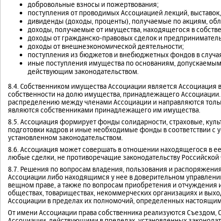
добровольные взносы и пожертвования;
поступления от проводимых Ассоциацией лекций, выставок,
дивиденды (доходы, проценты), получаемые по акциям, об
доходы, получаемые от имущества, находящегося в собств
доходы от гражданско-правовых сделок и предприниматель
доходы от внешнеэкономической деятельности;
поступления из бюджетов и внебюджетных фондов в случа
иные поступления имущества по основаниям, допускаемым 
действующим законодательством.
8.4. Собственником имущества Ассоциации является Ассоциация 
собственности на долю имущества, принадлежащего Ассоциации
распределению между членами Ассоциации и направляются тольк
являются собственниками принадлежащего им имущества.
8.5. Ассоциация формирует фонды солидарности, страховые, кул
подготовки кадров и иные необходимые фонды в соответствии с у
установленном законодательством.
8.6. Ассоциация может совершать в отношении находящегося в е
любые сделки, не противоречащие законодательству Российской 
8.7. Решения по вопросам владения, пользования и распоряжен
Ассоциации либо находящимся у нее в доверительном управлении
вещном праве, а также по вопросам приобретения и отчуждения 
обществах, товариществах, некоммерческих организациях и выхо
Ассоциации в пределах их полномочий, определенных настоящим
От имени Ассоциации права собственника реализуются Съездом,
Ассоциации, действующими в пределах, установленных законодат