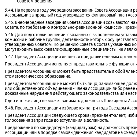
Советом решения.
5.44. На первом в году очередном заседании Совета Ассоциации р
Ассоциации за прошлый год, утверждается финансовый план Ассо
5.45. Внеочередные заседания Совета Ассоциации созываются на
Совета, по требованию Контрольно-ревизионной комиссии, Прези
5.46. Для подготовки решений, связанных с выполнением уставны
комиссии и рабочие группы, деятельность которых осуществляет
утвержденных Советом. По решению Совета в состав указанных ко
могут входить высококвалифицированные специалисты, не являю
5.47. Президент Ассоциации является представительным органом
Президент Ассоциации исполняет представительные функции от и
Президентом Ассоциации может быть представитель любой член
стоматологическое образование.
Президентом Ассоциации не может быть лицо, занимающее должн
или общественного объединения - члена Ассоциации либо ранее
доказанные нарушения действующего законодательства или наст
Одно и то же лицо не может занимать должность Президента Ассо
5.48. Президент Ассоциации избирается на три года Съездом Ассо
Президент Ассоциации следующего срока (президент-элект) изби
голосования за три года до вступления в должность.
Предложения по кандидатуре (кандидатурам) на должность прези
Ассоциации или в порядке самовыдвижения кандидатов на Съезде