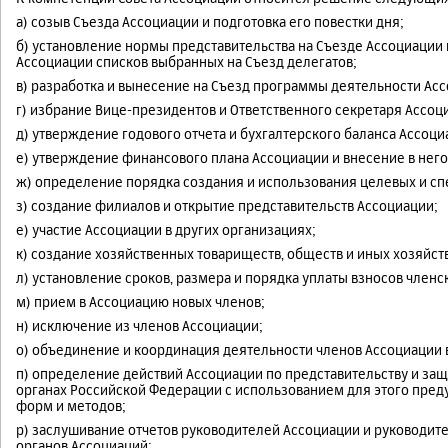
а) созыв Съезда Ассоциации и подготовка его повестки дня;
б) установление нормы представительства на Съезде Ассоциации
Ассоциации списков выбранных на Съезд делегатов;
в) разработка и вынесение на Съезд программы деятельности Ас
г) избрание Вице-президентов и Ответственного секретаря Ассо
д) утверждение годового отчета и бухгалтерского баланса Ассоци
е) утверждение финансового плана Ассоциации и внесение в нег
ж) определение порядка создания и использования целевых и с
з) создание филиалов и открытие представительств Ассоциации;
е) участие Ассоциации в других организациях;
к) создание хозяйственных товариществ, обществ и иных хозяйс
л) установление сроков, размера и порядка уплаты взносов член
м) прием в Ассоциацию новых членов;
н) исключение из членов Ассоциации;
о) объединение и координация деятельности членов Ассоциации 
п) определение действий Ассоциации по представительству и защ
органах Российской Федерации с использованием для этого пре
форм и методов;
р) заслушивание отчетов руководителей Ассоциации и руководи
органов Ассоциаций;