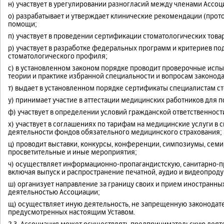
н) участвует в урегулировании разногласий между членами Ассо
о) разрабатывает и утверждает клинические рекомендации (прот
помощи;
п) участвует в проведении сертификации стоматологических товаро
р) участвует в разработке федеральных программ и критериев п
стоматологического профиля;
с) в установленном законом порядке проводит проверочные исп
теории и практике избранной специальности и вопросам законода
т) выдает в установленном порядке сертификаты специалистам с
у) принимает участие в аттестации медицинских работников для
ф) участвует в определении условий гражданской ответственнос
х) участвует в соглашениях по тарифам на медицинские услуги в
деятельности фондов обязательного медицинского страхования;
ц) проводит выставки, конкурсы, конференции, симпозиумы, семи
просветительные и иные мероприятия;
ч) осуществляет информационно-пропагандистскую, санитарно-п
включая выпуск и распространение печатной, аудио и видеопроду
ш) организует направление за границу своих и прием иностранны
деятельностью Ассоциации;
щ) осуществляет иную деятельность, не запрещенную законодат
предусмотренных настоящим Уставом.
2.3. Ассоциация может осуществлять предпринимательскую деяте