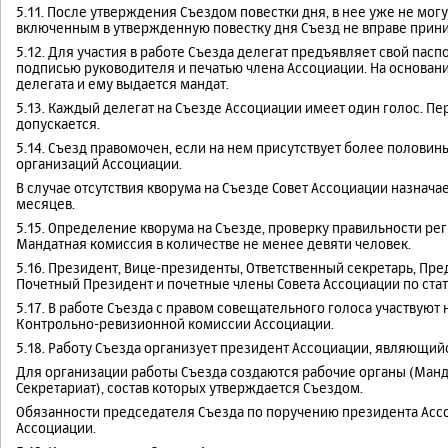
5.11. После утверждения Съездом повестки дня, в нее уже не мог
включенным в утвержденную повестку дня Съезд не вправе прин
5.12. Для участия в работе Съезда делегат предъявляет свой пас
подписью руководителя и печатью члена Ассоциации. На основан
делегата и ему выдается мандат.
5.13. Каждый делегат на Съезде Ассоциации имеет один голос. П
допускается.
5.14. Съезд правомочен, если на нем присутствует более полови
организаций Ассоциации.
В случае отсутствия кворума на Съезде Совет Ассоциации назнача
месяцев.
5.15. Определение кворума на Съезде, проверку правильности ре
Мандатная комиссия в количестве не менее девяти человек.
5.16. Президент, Вице-президенты, Ответственный секретарь, Пр
Почетный Президент и почетные члены Совета Ассоциации по ста
5.17. В работе Съезда с правом совещательного голоса участвуют
Контрольно-ревизионной комиссии Ассоциации.
5.18. Работу Съезда организует президент Ассоциации, являющий
Для организации работы Съезда создаются рабочие органы (Манда
Секретариат), состав которых утверждается Съездом.
Обязанности председателя Съезда по поручению президента Асс
Ассоциации.