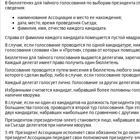
В бюллетенях для тайного голосования по выборам президента 
сведения:
наименование Ассоциации и место ее нахождения;
дата, место, время проведения Съезда;
фамилия, имя, отчество каждого кандидата.
Справа от фамилии каждого кандидата помещается пустой квадра
В случае, если голосование проводится по одной кандидатуре, н
голосования словами «За» и «Против», справа от которых помещаю
Бюллетени для тайного голосования выдаются делегатам, зареги
Каждый делегат имеет право получить один бюллетень.
Голосование проводится путем внесения в бюллетень любого знака
которого сделан выбор, либо в случае, если голосование проводит
Каждый делегат голосует лично. Голосование за других делегатов
Избранными считается кандидат, набравший более половины голо
наличии кворума.
В случае, если ни один из кандидатов на должность президента (
большинства голосов, проводится второй тур голосования. При э
двух кандидатах, набравших наибольшее по сравнению с другими 
Президентом (президентом-элект) становится лицо, набравшее в
на Съезде делегатов при наличии кворума.
5.49. Президент Ассоциации исполняет свои обязанности до окон
президент Ассоциации передает свои полномочия президенту-эле