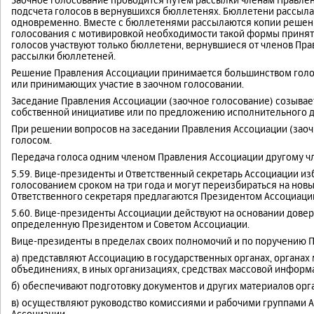
подсчета голосов в вернувшихся бюллетенях. Бюллетени рассыл
одновременно. Вместе с бюллетенями рассылаются копии решен
голосования с мотивировкой необходимости такой формы принят
голосов участвуют только бюллетени, вернувшиеся от членов Пра
рассылки бюллетеней.
Решение Правления Ассоциации принимается большинством голос
или принимающих участие в заочном голосовании.
Заседание Правления Ассоциации (заочное голосование) созывае
собственной инициативе или по предложению исполнительного д
При решении вопросов на заседании Правления Ассоциации (заоч
голосом.
Передача голоса одним членом Правления Ассоциации другому чл
5.59. Вице-президенты и Ответственный секретарь Ассоциации и
голосованием сроком на три года и могут переизбираться на нов
Ответственного секретаря предлагаются Президентом Ассоциаци
5.60. Вице-президенты Ассоциации действуют на основании довер
определенную Президентом и Советом Ассоциации.
Вице-президенты в пределах своих полномочий и по поручению 
а) представляют Ассоциацию в государственных органах, органа
объединениях, в иных организациях, средствах массовой информ
б) обеспечивают подготовку документов и других материалов орг
в) осуществляют руководство комиссиями и рабочими группами 
Ассоциации.