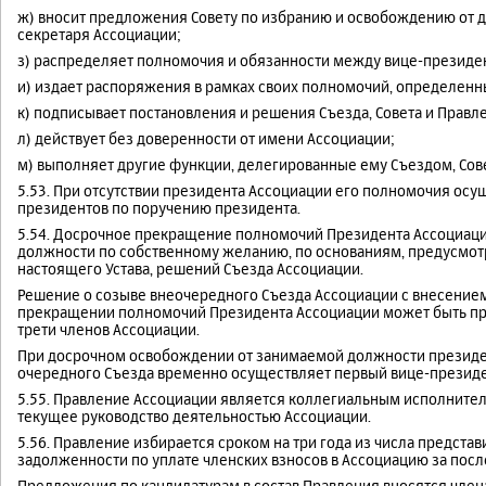
ж) вносит предложения Совету по избранию и освобождению от д
секретаря Ассоциации;
з) распределяет полномочия и обязанности между вице-президе
и) издает распоряжения в рамках своих полномочий, определенн
к) подписывает постановления и решения Съезда, Совета и Правл
л) действует без доверенности от имени Ассоциации;
м) выполняет другие функции, делегированные ему Съездом, Сов
5.53. При отсутствии президента Ассоциации его полномочия осу
президентов по поручению президента.
5.54. Досрочное прекращение полномочий Президента Ассоциац
должности по собственному желанию, по основаниям, предусмот
настоящего Устава, решений Съезда Ассоциации.
Решение о созыве внеочередного Съезда Ассоциации с внесением 
прекращении полномочий Президента Ассоциации может быть пр
трети членов Ассоциации.
При досрочном освобождении от занимаемой должности президен
очередного Съезда временно осуществляет первый вице-президе
5.55. Правление Ассоциации является коллегиальным исполнит
текущее руководство деятельностью Ассоциации.
5.56. Правление избирается сроком на три года из числа предст
задолженности по уплате членских взносов в Ассоциацию за посл
Предложения по кандидатурам в состав Правления вносятся член