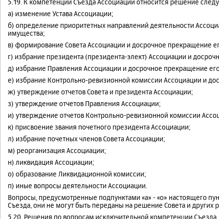
5.19. К компетенции Съезда Ассоциации относится решение след
а) изменение Устава Ассоциации;
б) определение приоритетных направлений деятельности Ассоци
имущества;
в) формирование Совета Ассоциации и досрочное прекращение е
г) избрание президента (президента-элект) Ассоциации и досро
д) избрание Правления Ассоциации и досрочное прекращение ег
е) избрание Контрольно-ревизионной комиссии Ассоциации и до
ж) утверждение отчетов Совета и президента Ассоциации;
з) утверждение отчетов Правления Ассоциации;
и) утверждение отчетов Контрольно-ревизионной комиссии Ассо
к) присвоение звания почетного президента Ассоциации;
л) избрание почетных членов Совета Ассоциации;
м) реорганизация Ассоциации;
н) ликвидация Ассоциации;
о) образование Ликвидационной комиссии;
п) иные вопросы деятельности Ассоциации.
Вопросы, предусмотренные подпунктами «а» - «о» настоящего пу
Съезда, они не могут быть переданы на решение Совета и других
5.20. Решения по вопросам исключительной компетенции Съезда, пр