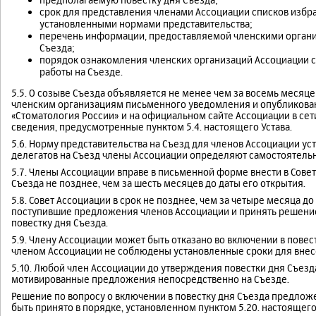
срок для представления членами Ассоциации списков избра
установленными нормами представительства;
перечень информации, предоставляемой членскими органи
Съезда;
порядок ознакомления членских организаций Ассоциации 
работы на Съезде.
5.5. О созыве Съезда объявляется не менее чем за восемь месяц
членским организациям письменного уведомления и опубликова
«Стоматология России» и на официальном сайте Ассоциации в се
сведения, предусмотренные пунктом 5.4. настоящего Устава.
5.6. Норму представительства на Съезд для членов Ассоциации ус
делегатов на Съезд члены Ассоциации определяют самостоятельн
5.7. Члены Ассоциации вправе в письменной форме внести в Сове
Съезда не позднее, чем за шесть месяцев до даты его открытия.
5.8. Совет Ассоциации в срок не позднее, чем за четыре месяца д
поступившие предложения членов Ассоциации и принять решение 
повестку дня Съезда.
5.9. Члену Ассоциации может быть отказано во включении в повес
членом Ассоциации не соблюдены установленные сроки для вне
5.10. Любой член Ассоциации до утверждения повестки дня Съезда
мотивированные предложения непосредственно на Съезде.
Решение по вопросу о включении в повестку дня Съезда предлож
быть принято в порядке, установленном пунктом 5.20. настоящего 