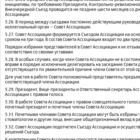
инициативы, по требованию Президента, Контрольно-ревизионной
Внеочередной Съезд проводится не позднее шести месяцев со д
Ассоциации.
5.26. В период между съездами постоянно действующим руково
коллегиальный орган – Совет Ассоциации.
5.27. Совет Ассоциации формируется Съездом Ассоциации на осно
сроком на три года. В состав Совета Ассоциации входит по два пр
Порядок избрания представителей в Совет Ассоциации и их отзы
соответствии со своими уставами.
5.28. В особых случаях, когда член Совета Ассоциации не в состоя
вправе в порядке исключения делегировать на заседание Совета 
отсутствующего по уважительной причине члена Совета от этой о
Для участия в работе Совета полномочный представитель предъяв
соответствующей члена Ассоциации.
5.29. Президент, Вице-президенты и Ответственный секретарь Ас
Ассоциации с правом голоса.
5.30. В работе Совета Ассоциации с правом совещательного голо
почетный президент и почетные члены Совета Ассоциации.
5.31. Почетными членами Совета Ассоциации могут быть избраны
стоматологии и другие лица, внесшие общепризнанный вклад в ра
5.32. Совет Ассоциации подотчетен Съезду Ассоциации и осущест
решений Съезда.
К компетенции Совета Ассоциации относится решение следующих