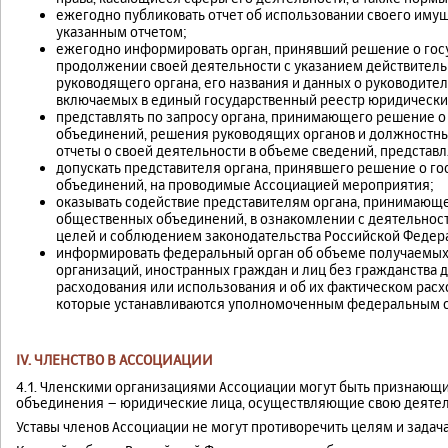
ежегодно публиковать отчет об использовании своего имущ
указанным отчетом;
ежегодно информировать орган, принявший решение о госу
продолжении своей деятельности с указанием действител
руководящего органа, его названия и данных о руководите
включаемых в единый государственный реестр юридически
представлять по запросу органа, принимающего решение о
объединений, решения руководящих органов и должностных
отчеты о своей деятельности в объеме сведений, представ
допускать представителя органа, принявшего решение о г
объединений, на проводимые Ассоциацией мероприятия;
оказывать содействие представителям органа, принимающе
общественных объединений, в ознакомлении с деятельност
целей и соблюдением законодательства Российской Федер
информировать федеральный орган об объеме получаемых
организаций, иностранных граждан и лиц без гражданства д
расходования или использования и об их фактическом расх
которые устанавливаются уполномоченным федеральным о
IV. ЧЛЕНСТВО В АССОЦИАЦИИ
4.1. Членскими организациями Ассоциации могут быть признаю
объединения – юридические лица, осуществляющие свою деятель
Уставы членов Ассоциации не могут противоречить целям и задач