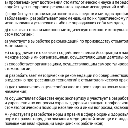
в) пропагандирует достижения стоматологической наука и перед
содействует внедрению результатов научных исследований в обл
г) содействует организации экспертизы средств и методов профи
заболеваний, разрабатывает рекомендации по их практическому
использования устаревших либо не оправдавших себя методов;
д) оказывает организационно-методическую помощь и консультац
стоматологией;
е) участвует в выработке рекомендаций по производству стомато
материалов;
ж) сотрудничает и оказывает содействие членам Ассоциации в н
международными организациями, осуществляющими деятельность
з) способствует организациям, осуществляющим саморегулирова
стоматологии;
и) разрабатывает методические рекомендации по совершенство
внедрению прогрессивных технологий в стоматологическую прак
к) дает заключения о целесообразности производства новых мат
назначения;
л) осуществляет общественную экспертизу и участвует в разрабо
и управления по вопросам охраны здоровья граждан, профессион
стоматологической помощи населению и иным вопросам, касающ
м) участвует в разработке норм и правил в сфере охраны здоровь
норм и правил, порядков оказания медицинской помощи и станд
повышения квалификации медицинских работников;