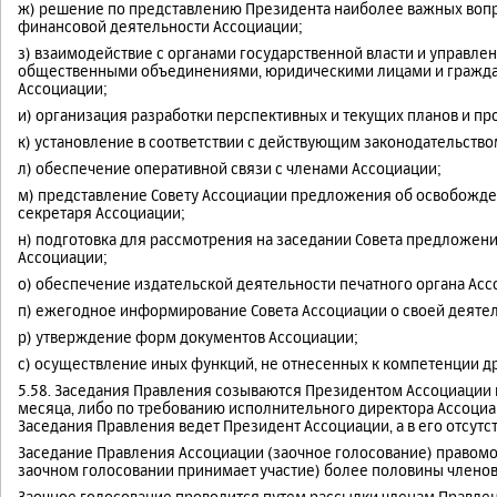
ж) решение по представлению Президента наиболее важных вопр
финансовой деятельности Ассоциации;
з) взаимодействие с органами государственной власти и управле
общественными объединениями, юридическими лицами и граждан
Ассоциации;
и) организация разработки перспективных и текущих планов и п
к) установление в соответствии с действующим законодательство
л) обеспечение оперативной связи с членами Ассоциации;
м) представление Совету Ассоциации предложения об освобожде
секретаря Ассоциации;
н) подготовка для рассмотрения на заседании Совета предложен
Ассоциации;
о) обеспечение издательской деятельности печатного органа Асс
п) ежегодное информирование Совета Ассоциации о своей деятел
р) утверждение форм документов Ассоциации;
с) осуществление иных функций, не отнесенных к компетенции др
5.58. Заседания Правления созываются Президентом Ассоциации п
месяца, либо по требованию исполнительного директора Ассоциа
Заседания Правления ведет Президент Ассоциации, а в его отсутс
Заседание Правления Ассоциации (заочное голосование) правомоч
заочном голосовании принимает участие) более половины членов
Заочное голосование проводится путем рассылки членам Правле