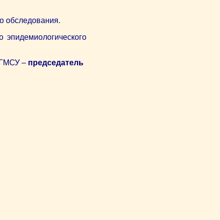
о обследования.
о эпидемиологического
МГМСУ –
председатель