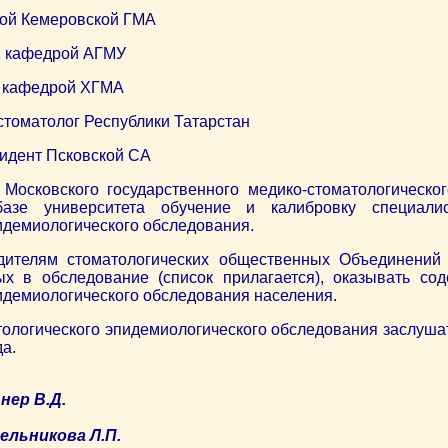
дрой Кемеровской ГМА
в. кафедрой АГМУ
в. кафедрой ХГМА
 стоматолог Республики Татарстан
зидент Псковской СА
 Московского государственного медико-стоматологическо
базе университета обучение и калибровку специали
идемиологического обследования.
одителям стоматологических общественных Объединений
х в обследование (список прилагается), оказывать со
идемиологического обследования населения.
тологического эпидемиологического обследования заслуша
а.
нер В.Д.
сельникова Л.П.