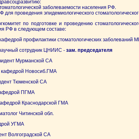
дравсоцразвитию:
стоматологической заболеваемости населения РФ.
РФ для проведения эпидемиологического стоматологическог
гкомитет по подготовке и проведению стоматологическог
ия РФ в следующем составе:
в. кафедрой профилактики стоматологических заболеваний 
. научный сотрудник ЦНИИС -
зам. председателя
езидент Мурманской СА
в. кафедрой Новосиб.ГМА
зидент Тюменской СА
 кафедрой ПГМА
 Кафедрой Краснодарской ГМА
оматолог Читинской обл.
едрой УГМА
дент Волгоградской СА