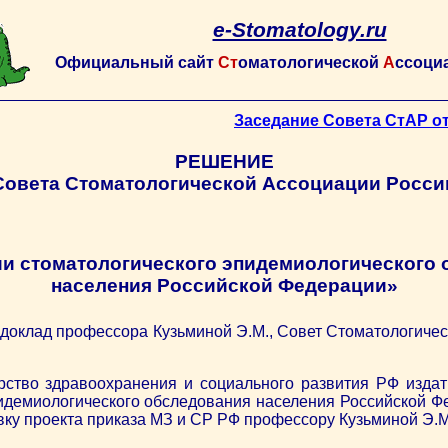
e-Stomatology.ru
Официальный сайт
Ст
оматологической
А
ссоци
Заседание Совета СтАР от
РЕШЕНИЕ
Совета Стоматологической Ассоциации Росси
и стоматологического эпидемиологического
населения Российской Федерации»
 доклад профессора Кузьминой Э.М., Совет Стоматологиче
рство здравоохранения и социального развития РФ издат
пидемиологического обследования населения Российской Ф
вку проекта приказа МЗ и СР РФ профессору Кузьминой Э.М