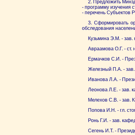
2. Предложить Минз
- программу изучения 
- перечень Субъектов 
3. Сформировать ор
обследования населен
Кузьмина Э.М. - за
Авраамова О.Г. - ст
Ермачков С.И. - Пр
Железный П.А. - за
Иванова Л.А. - Пре
Леонова Л.Е. - зав.
Мелехов С.В. - зав.
Попова И.Н. - гл. ст
Ронь Г.И. - зав. каф
Сегень И.Т. - Прези