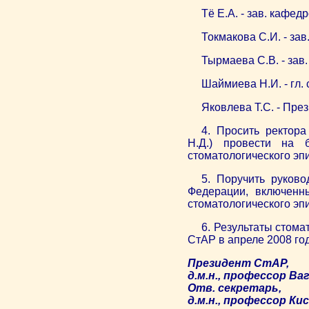
Тё Е.А. - зав. кафе
Токмакова С.И. - за
Тырмаева С.В. - за
Шаймиева Н.И. - гл.
Яковлева Т.С. - Пре
4. Просить ректора
Н.Д.) провести на 
стоматологического эп
5. Поручить руков
Федерации, включенны
стоматологического эп
6. Результаты стома
СтАР в апреле 2008 год
Президент СтАР,
д.м.н., профессор Ваг
Отв. секретарь,
д.м.н., профессор Ки