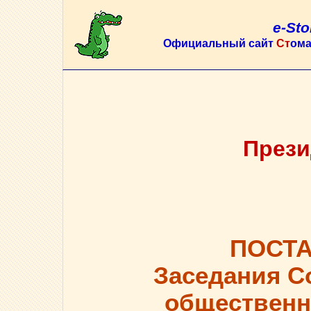
e-Sto
Официальный сайт
Ст
ома
Прези
ПОСТ
Заседания С
общественн