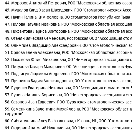
44. Морозов Анатолий Петрович, РОО "Московская областная асс
45. Муцалов Саид-Хасан Шахидович, РОО "Стоматологическая Асс
46. Начин Галина Ким-ооловна, ОО стоматологов Республики Тыва
47. Нилова Татьяна Ивановна, РОО "Московская областная ассоци
48. Нифантова Лариса Викторовна, РОО "Московская областная ас
49. Оганян Вячеслав Семенович, Ростовская ООО "Ассоциация стом
50. Олимпиев Владимир Александрович, ОО "Стоматологическая а
51. Орлова Елена Алексеевна, РОО "Московская областная ассоци
52. Пахомова Юлия Михайловна, ОО "Нижегородская ассоциация 
53. Петухова Тамара Макаровна, ОО "Ассоциация стоматологов Чу
54. Подзигун Людмила Андреевна, РОО "Московская областная ас
55. Пряников Вадим Александрович, ОО "Стоматологическая ассоц
56. Руденко Екатерина Николаевна, ОО "Ассоциация стоматологов
57. Рунова Наталья Борисовна, ОО "Нижегородская ассоциация ст
58. Сазонов Иван Евдеевич, РОО "Бурятская стоматологическая ас
59. Семенихина Валентина Михайловна, РОО "Московская областн
хирургов"
60. Сибгатуллина Алсу Рафаэльевна, г.Казань, ИЦ ООО "Стоматоло
61. Сидорин Анатолий Николаевич, ОО "Нижегородская ассоциаци