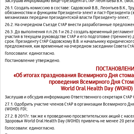
Заслушав информацию Вице-президента СтАР Леонтьева В.К. (Моск
26.1. Создать комиссию в составе: Садовский В.В., Леонтьев В.К., 
обязанностям и функциям Президента-элект и паст-Президента (
механизмах передачи президентской власти Президенту-элект;
26.2. На очередном Съезде СтАР внести разработанные предложен
26.3. До выполнения п.п.26.1 и 26.2 создать временный регламе
участия в текущем руководстве СтАР и его подготовке (тренинге
срок. Президенту СтАР Садовскому В.В. и начальнику юридического
предложения, как временные на очередном заседании Совета СтА
Голосовали: единогласно.
Постановление утверждено.
ПОСТАНОВЛЕНИ
«Об итогах празднования Всемирного Дня стомат
проведения Всемирного Дня Стом
World Oral Health Day (WOHD)
Заслушав и обсудив информацию Ответственного секретаря СтАР Оп
27.1. Одобрить участие членов СтАР в организации Всемирного Дн
(WOHD) FDI;
27.2. В 2017г. так же к проведению просветительских акций с на
Здоровья World Oral Health Day (WOHD) привлечь не менее 20 рег
Голосовали: единогласно.