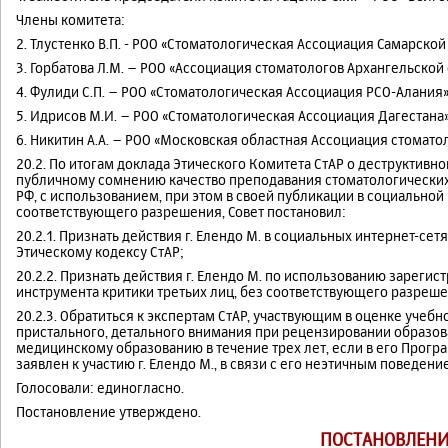
Члены комитета:
2. Тлустенко В.П. - РОО «Стоматологическая Ассоциация Самарской
3. Горбатова Л.М. – РОО «Ассоциация стоматологов Архангельской
4. Фулиди С.П. – РОО «Стоматологическая Ассоциация РСО-Алания»
5. Идрисов М.И. – РОО «Стоматологическая Ассоциация Дагестана
6. Никитин А.А. – РОО «Московская областная Ассоциация стомато
20.2. По итогам доклада Этического Комитета СтАР о деструктивной
публичному сомнению качество преподавания стоматологических
РФ, с использованием, при этом в своей публикации в социальной 
соответствующего разрешения, Совет постановил:
20.2.1. Признать действия г. Елендо М. в социальных интернет-
Этическому кодексу СтАР;
20.2.2. Признать действия г. Елендо М. по использованию зарегис
инструмента критики третьих лиц, без соответствующего разрешен
20.2.3. Обратиться к экспертам СтАР, участвующим в оценке уче
пристального, детального внимания при рецензировании образ
медицинскому образованию в течение трех лет, если в его Програм
заявлен к участию г. Елендо М., в связи с его неэтичным поведени
Голосовали: единогласно.
Постановление утверждено.
ПОСТАНОВЛЕНИ