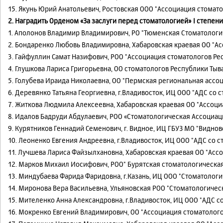
15. Якунь Юрий Анатольевич, Ростовская ООО "Ассоциация стомато
2. Наградить Орденом «За заслуги перед стоматологией» I степени
1. Аполонов Владимир Владимирович, РО "Тюменская Стоматологи
2. Бондаренко Любовь Владимировна, Хабаровская краевая ОО "А
3. Гайфуллин Самат Назифович, РОО "Ассоциация стоматологов Ре
4. Глушкова Лариса Григорьевна, ОО стоматологов Республики Тыв
5. Голубева Ираида Николаевна, ОО "Пермская региональная ассо
6. Деревянко Татьяна Георгиевна, г.Владивосток, ИЦ ООО "АДС со с
7. Житкова Людмила Алексеевна, Хабаровская краевая ОО "Ассоци
8. Идалов Бадруди Абдулаевич, РОО «Стоматологическая Ассоциа
9. Курятников Геннадий Семенович, г. Видное, ИЦ ГБУЗ МО "Видно
10. Леоненко Евгения Андреевна, г.Владивосток, ИЦ ООО "АДС со с
11. Лучшева Лариса Файзылхановна, Хабаровская краевая ОО "Асс
12. Марков Михаил Иосифович, РОО" Бурятская стоматологическа
13. Миндубаева Фарида Фаридовна, г.Казань, ИЦ ООО "Стоматолог
14. Миронова Вера Васильевна, Ульяновская РОО "Стоматологичес
15. Мителенко Анна Александровна, г.Владивосток, ИЦ ООО "АДС со
16. Мокренко Евгений Владимирович, ОО "Ассоциация стоматолого