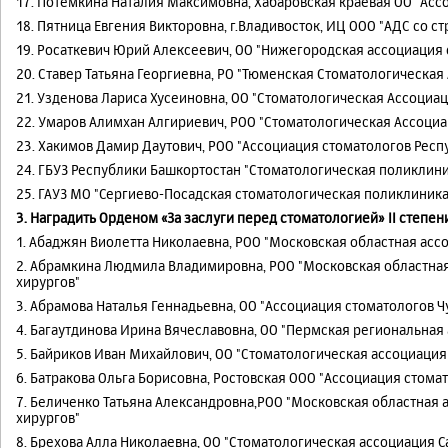
17. Потемкина Наталия Максимовна, Хабаровская краевая ОО "Асс
18. Пятница Евгения Викторовна, г.Владивосток, ИЦ ООО "АДС со ст
19. Росаткевич Юрий Алексеевич, ОО "Нижегородская ассоциация 
20. Ставер Татьяна Георгиевна, РО "Тюменская Стоматологическая
21. Узденова Лариса Хусеиновна, ОО "Стоматологическая Ассоциа
22. Умаров Алимхан Алгириевич, РОО "Стоматологическая Ассоци
23. Хакимов Дамир Даутович, РОО "Ассоциация стоматологов Респ
24. ГБУЗ Республики Башкортостан "Стоматологическая поликлини
25. ГАУЗ МО "Сергиево-Посадская стоматологическая поликлиника
3. Наградить Орденом «За заслуги перед стоматологией» II степен
1. Абаджян Виолетта Николаевна, РОО "Московская областная асс
2. Абрамкина Людмила Владимировна, РОО "Московская областна
хирургов"
3. Абрамова Наталья Геннадьевна, ОО "Ассоциация стоматологов 
4. Багаутдинова Ирина Вячеславовна, ОО "Пермская региональная
5. Байриков Иван Михайлович, ОО "Стоматологическая ассоциация
6. Батракова Ольга Борисовна, Ростовская ООО "Ассоциация стома
7. Беличенко Татьяна Александровна,РОО "Московская областная
хирургов"
8. Брехова Алла Николаевна, ОО "Стоматологическая ассоциация 