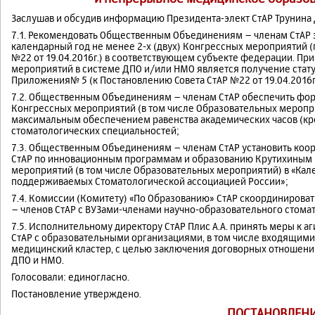
Заслушав и обсудив информацию Президента-элект СтАР Трунина Д.
7.1. Рекомендовать Общественным Объединениям – членам СтАР 
календарный год не менее 2-х (двух) Конгрессных мероприятий (
№22 от 19.04.2016г.) в соответствующем субъекте федерации. При
мероприятий в системе ДПО и/или НМО является получение статус
Приложения№ 5 (к Постановлению Совета СтАР №22 от 19.04.2016г.
7.2. Общественным Объединениям – членам СтАР обеспечить фо
Конгрессных мероприятий (в том числе Образовательных меропр
максимальным обеспечением равенства академических часов (кре
стоматологических специальностей;
7.3. Общественным Объединениям – членам СтАР установить коо
СтАР по инновационным программам и образованию Крутихиным 
мероприятий (в том числе Образовательных мероприятий) в «Ка
поддерживаемых Стоматологической ассоциацией России»;
7.4. Комиссии (Комитету) «По Образованию» СтАР скоординиров
– членов СтАР с ВУЗами-членами научно-образовательного стома
7.5. Исполнительному директору СтАР Плис А.А. принять меры к а
СтАР с образовательными организациями, в том числе входящими
медицинский кластер, с целью заключения договорных отношений 
ДПО и НМО.
Голосовали: единогласно.
Постановление утверждено.
ПОСТАНОВЛЕНИ