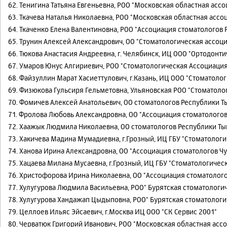
62. Тенигина Татьяна Евгеньевна, РОО "Московская областная асс
63. Ткачева Наталья Николаевна, РОО "Московская областная асс
64. Ткаченко Елена Валентиновна, РОО "Ассоциация стоматологов
65. Трунин Алексей Александрович, ОО "Стоматологическая ассоц
66. Тюкова Анастасия Андреевна, г. Челябинск, ИЦ ООО "Ортодонт
67. Умаров Юнус Алгириевич, РОО "Стоматологическая Ассоциаци
68. Файзуллин Марат Хасиеттулович, г.Казань, ИЦ ООО "Стоматоло
69. Физюкова Гульсиря Гельметовна, Ульяновская РОО "Стоматоло
70. Фомичев Алексей Анатольевич, ОО стоматологов Республики Т
71. Фролова Любовь Александровна, ОО "Ассоциация стоматолого
72. Хаажык Людмила Николаевна, ОО стоматологов Республики Ты
73. Хакичева Мадина Мумадиевна, г.Грозный, ИЦ ГБУ "Стоматологи
74. Ханова Ирина Александровна, ОО "Ассоциация стоматологов Ч
75. Хацаева Милана Мусаевна, г.Грозный, ИЦ ГБУ "Стоматологичес
76. Христофорова Ирина Николаевна, ОО "Ассоциация стоматолог
77. Хулугурова Людмила Васильевна, РОО" Бурятская стоматологи
78. Хулугурова Хандажап Цыдыповна, РОО" Бурятская стоматологи
79. Целлоев Ильяс Эйсаевич, г.Москва ИЦ ООО "СК Сервис 2001"
80. Черватюк Григорий Иванович, РОО "Московская областная асс