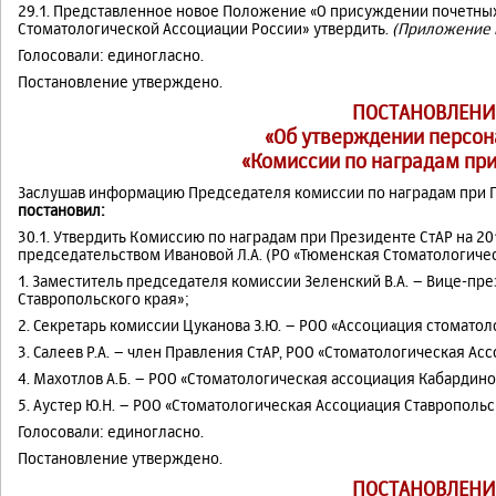
29.1. Представленное новое Положение «О присуждении почетны
Стоматологической Ассоциации России» утвердить.
(Приложение 
Голосовали: единогласно.
Постановление утверждено.
ПОСТАНОВЛЕНИ
«Об утверждении персон
«Комиссии по наградам при
Заслушав информацию Председателя комиссии по наградам при Пр
постановил:
30.1. Утвердить Комиссию по наградам при Президенте СтАР на 201
председательством Ивановой Л.А. (РО «Тюменская Стоматологиче
1. Заместитель председателя комиссии Зеленский В.А. – Вице-пр
Ставропольского края»;
2. Секретарь комиссии Цуканова З.Ю. – РОО «Ассоциация стоматол
3. Салеев Р.А. – член Правления СтАР, РОО «Стоматологическая Ас
4. Махотлов А.Б. – РОО «Стоматологическая ассоциация Кабардин
5. Аустер Ю.Н. – РОО «Стоматологическая Ассоциация Ставропольс
Голосовали: единогласно.
Постановление утверждено.
ПОСТАНОВЛЕНИ