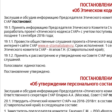
ПОСТАНОВЛЕНИ
«Об Этическом код
Заслушав и обсудив информацию Председателя Этического комитета
СтАР
постановил:
19.1. Принять информацию Председателя Этического Комитета СтА
разработать проект «Этического кодекса СтАР» с учетом поступивш
позднее 1 сентября 2016 года;
19.1.1. Провести общественные слушания проекта «Этического ко
интернет-сайте СтАР
www.e-stomatology.ru
; Срок исполнения: 1 с
Этического комитета СтАР - Агапов Г.Н. (Ставропольский край);
19.1.2. Принять к рассмотрению и утверждению на Совете СтАР в
слушаний.
Голосовали: единогласно.
Постановление утверждено.
ПОСТАНОВЛЕНИ
«Об утверждении персонального состав
Заслушав и обсудив информацию Председателя «Этического комитет
Ответственного секретаря СтАР Опарко А.А. (Москва), Совет СтАР
п
20.1. Утвердить «Этический комитет СтАР» на 2016-2018гг. в соста
(Ставропольский край) в следующем составе:
1. Заместитель председателя комитета: Гаценко С.М. – РОО «Волг