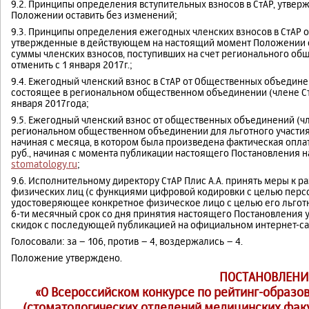
9.2. Принципы определения вступительных взносов в СтАР, утве
Положении оставить без изменений;
9.3. Принципы определения ежегодных членских взносов в СтАР 
утвержденные в действующем на настоящий момент Положении о 
суммы членских взносов, поступивших на счет регионального об
отменить с 1 января 2017г.;
9.4. Ежегодный членский взнос в СтАР от Общественных объедине
состоящее в региональном общественном объединении (члене СтАР)
января 2017года;
9.5. Ежегодный членский взнос от общественных объединений (чл
региональном общественном объединении для льготного участия 
начиная с месяца, в котором была произведена фактическая опла
руб., начиная с момента публикации настоящего Постановления 
stomatology.ru
;
9.6. Исполнительному директору СтАР Плис А.А. принять меры к 
физических лиц (с функциями цифровой кодировки с целью персо
удостоверяющее конкретное физическое лицо с целью его льготн
6-ти месячный срок со дня принятия настоящего Постановления 
скидок с последующей публикацией на официальном интернет-сай
Голосовали: за – 106, против – 4, воздержались – 4.
Положение утверждено.
ПОСТАНОВЛЕНИ
«О Всероссийском конкурсе по рейтинг-образо
(стоматологических отделений медицинских факу