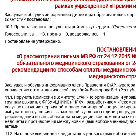
рамках учрежденной «Премии и
Заслушав и обсудив информацию Директора образовательных прог
Совет СтАР
постановил:
10.1. Представленные результаты рейтинга утвердить
(Приложени
Голосовали: за – 113, против – 0, воздержались – 1
Постановление утверждено.
ПОСТАНОВЛЕНИ
«О рассмотрении письма МЗ РФ от 24.12.2015 
обязательного медицинского страхования от 2
рекомендации по способам оплаты медицинской 
медицинского стр
Заслушав и обсудив информацию члена Правления СтАР, куратора 
управлению стоматологической службой» Викторова В.Н. (Республ
11.1. Поручить Комиссии (Комитету) СтАР «По организации и упр
группам выявить с ФГБУ «ЦНИИС и ЧЛХ» - разработчиком «Реком
услуг по оказанию первичной медико-санитарной специализиров
амбулаторных условиях, выраженной в условных единицах трудое
рекомендаций по способам оплаты медицинской помощи за счёт 
недочеты и противоречия между новым (вышеобозначенным) до
актами;
11.2. На основе выявленных недостатков у нового (вышеобозначе