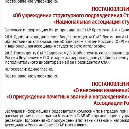
Постановление утверждено.
ПОСТАНОВЛЕНИ
«Об учреждении структурного подразделения С
«Национальная ассоциация сту
Заслушав информацию Вице-президента СтАР Яременко А.И. (Санкт
28.1. Одобрить предложение Вице-президента СтАР Яременко А.И
общественной организацией «Обществом врачей России» (ОВР) 
«Национальная ассоциация студентов стоматологов»;
28.2. Президенту СтАР Садовскому В.В. обеспечить согласование
России Янушевичем О.О. и зарегистрировать данную общественн
Исполнительного директора в ней за Президентом СтАР.
Голосовали: единогласно.
Постановление утверждено.
ПОСТАНОВЛЕНИ
«О внесении изменени
«О присуждении почетных званий и награждениях
Ассоциации Ро
Заслушав информацию Председателя комиссии по наградам при Пр
рассмотрения на заседании Комитета СтАР «По организации и уп
редакции Положения «О присуждении почетных званий и награж
Ассоциации России», Совет СтАР
постановил: