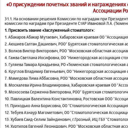
«О присуждении почетных званий и награждениях
Ассоциации Ро
31.1. На основании решения Комиссии по наградам при Президен
комиссии по наградам при Президенте СтАР Ивановой Л.А. (Тюмень
1. Присвоить звание «Заслуженный стоматолог»:
1. Абакаров Абакар Мутаевич, Хабаровская краевая ОО "Ассоциаци
2. Аюшиев Салтан Дашиевич, РОО" Бурятская стоматологическая а
3. Волков Виктор Викторович, РОО "Московская областная ассоци
4. Гажва Светлана Иосифовна, ОО "Нижегородская ассоциация сто
5. Гуляева Тамара Аркадьевна, РО «Тюменская стоматологическая
6. Круглов Владимир Евгеньевич, ОО "Нижегородская ассоциация 
7. Мамедова Лима Аббасовна, РОО "Московская областная ассоци
8. Москалева Ирина Владимировна, Хабаровская краевая ОО "Ассо
9. Мохосоева Серженна Викторовна, РОО" Бурятская стоматологич
10. Павлицкая Валентина Константиновна, Ростовская ООО "Ассоци
11. Приходько Анна Борисовна, ОО "Стоматологическая Ассоциаци
12. Тебуев Азнаур Магометович, ОО "Стоматологическая Ассоциац
13. Хубаев Саид-Селим Зайндинович, г.Грозный, ИЦ ГБУ "Стоматоло
14. Хуртилов Евгений Леонидович, РОО "Московская областная ас