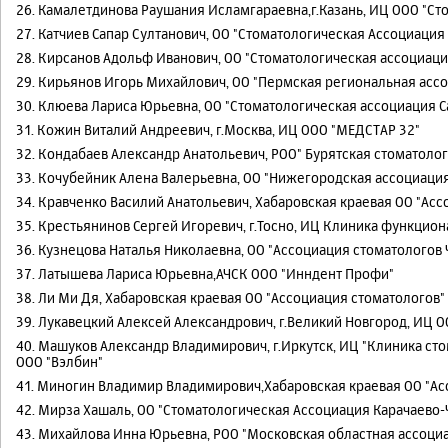
26. Камалетдинова Раушания Исламгараевна,г.Казань, ИЦ ООО "Ст
27. Катчиев Сапар Султанович, ОО "Стоматологическая Ассоциаци
28. Кирсанов Адольф Иванович, ОО "Стоматологическая ассоциаци
29. Кирьянов Игорь Михайлович, ОО "Пермская региональная асс
30. Клюева Лариса Юрьевна, ОО "Стоматологическая ассоциация С
31. Кожин Виталий Андреевич, г.Москва, ИЦ ООО "МЕДСТАР 32"
32. Кондабаев Александр Анатольевич, РОО" Бурятская стоматоло
33. Кочубейник Алена Валерьевна, ОО "Нижегородская ассоциаци
34. Кравченко Василий Анатольевич, Хабаровская краевая ОО "Ас
35. Крестьянинов Сергей Игоревич, г.Тосно, ИЦ Клиника функцио
36. Кузнецова Наталья Николаевна, ОО "Ассоциация стоматологов
37. Латышева Лариса Юрьевна,АЧСК ООО "Инндент Профи"
38. Ли Ми Дя, Хабаровская краевая ОО "Ассоциация стоматологов"
39. Лукавецкий Алексей Александрович, г.Великий Новгород, ИЦ 
40. Машуков Александр Владимирович, г.Иркутск, ИЦ "Клиника ст
ООО "Вэлбин"
41. Миногин Владимир Владимирович,Хабаровская краевая ОО "Ас
42. Мирза Хашаль, ОО "Стоматологическая Ассоциация Карачаево
43. Михайлова Инна Юрьевна, РОО "Московская областная ассоци