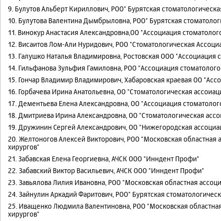
9. Булутов Альберт Кириллович, РОО" Бурятская стоматологическа
10. Булутова Валентина Дымбрыловна, РОО" Бурятская стоматолог
11. Винокур Анастасия Александровна,ОО "Ассоциация стоматолог
12. Висаитов Лом-Али Нуридович, РОО "Стоматологическая Ассоци
13. Галушко Наталья Владимировна, Ростовская ООО "Ассоциация 
14. Гильфанова Зульфия Гамиловна, РОО "Ассоциация стоматолого
15. Гончар Владимир Владимирович, Хабаровская краевая ОО "Асс
16. Горбачева Ирина Анатольевна, ОО "Стоматологическая ассоиац
17. Дементьева Елена Александровна, ОО "Ассоциация стоматолог
18. Дмитриева Ирина Александровна, ОО "Стоматологическая ассо
19. Дружинин Сергей Александрович, ОО "Нижегородская ассоциа
20. Желтоногов Алексей Викторович, РОО "Московская областная
хирургов"
21. Забавская Елена Георгиевна, АЧСК ООО "Инндент Профи"
22. Забавский Виктор Васильевич, АЧСК ООО "Инндент Профи"
23. Завьялова Лилия Ивановна, РОО "Московская областная ассоц
24. Зайнулин Аркадий Фаритович, РОО" Бурятская стоматологичес
25. Иващенко Людмила Валентиновна, РОО "Московская областна
хирургов"