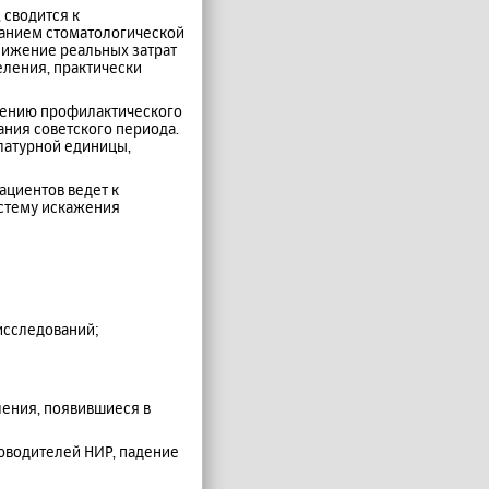
 сводится к
ванием стоматологической
нижение реальных затрат
еления, практически
едению профилактического
ния советского периода.
клатурной единицы,
циентов ведет к
истему искажения
исследований;
ления, появившиеся в
оводителей НИР, падение