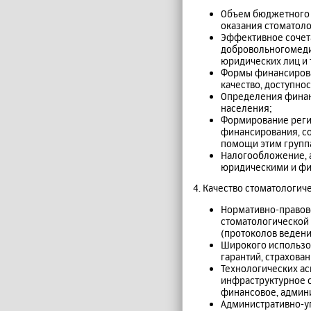
Объем бюджетного 
оказания стоматол
Эффективное сочет
добровольногомедиц
юридических лиц и т
Формы финансирован
качество, доступно
Определения финан
населения;
Формирование регис
финансирования, со
помощи этим групп
Налогообложение, а
юридическими и фи
4. Качество стоматологич
Нормативно-правово
стоматологической
(протоколов ведени
Широкого использо
гарантий, страхова
Технологических ас
инфраструктурное 
финансовое, админ
Административно-уп