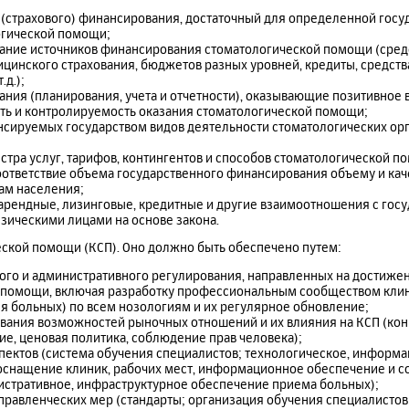
(страхового) финансирования, достаточный для определенной госу
огической помощи;
ание источников финансирования стоматологической помощи (средс
инского страхования, бюджетов разных уровней, кредиты, средств
.д.);
ия (планирования, учета и отчетности), оказывающие позитивное 
сть и контролируемость оказания стоматологической помощи;
сируемых государством видов деятельности стоматологических орг
тра услуг, тарифов, контингентов и способов стоматологической 
ответствие объема государственного финансирования объему и кач
ам населения;
рендные, лизинговые, кредитные и другие взаимоотношения с госу
зическими лицами на основе закона.
еской помощи (КСП). Оно должно быть обеспечено путем:
го и административного регулирования, направленных на достижен
 помощи, включая разработку профессиональным сообществом кли
я больных) по всем нозологиям и их регулярное обновление;
вания возможностей рыночных отношений и их влияния на КСП (кон
ние, ценовая политика, соблюдение прав человека);
пектов (система обучения специалистов; технологическое, информ
оснащение клиник, рабочих мест, информационное обеспечение и с
истративное, инфраструктурное обеспечение приема больных);
равленческих мер (стандарты; организация обучения специалистов