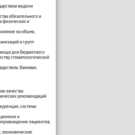
дарством модели
тва обязательного и
а физических и
влияние на объем,
анизаций и групп
помощи для бюджетного
еству стоматологической
дарством, банками,
ие качества
нических рекомендаций
куренция, система
ационное и
опровождение пациентов;
; экономические