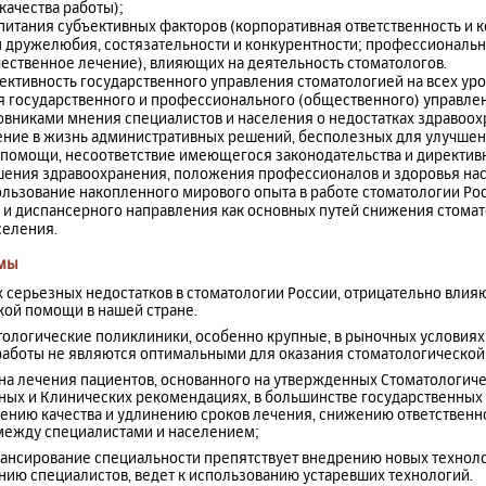
качества работы);
питания субъективных факторов (корпоративная ответственность и
 дружелюбия, состязательности и конкурентности; профессиональн
чественное лечение), влияющих на деятельность стоматологов.
ктивность государственного управления стоматологией на всех уро
я государственного и профессионального (общественного) управле
вниками мнения специалистов и населения о недостатках здравоох
ение в жизнь административных решений, бесполезных для улучшен
 помощи, несоответствие имеющегося законодательства и директи
шения здравоохранения, положения профессионалов и здоровья на
льзование накопленного мирового опыта в работе стоматологии Рос
 и диспансерного направления как основных путей снижения стома
селения.
мы
 серьезных недостатков в стоматологии России, отрицательно влия
кой помощи в нашей стране.
тологические поликлиники, особенно крупные, в рыночных условиях
аботы не являются оптимальными для оказания стоматологическо
ана лечения пациентов, основанного на утвержденных Стоматологич
ных и Клинических рекомендациях, в большинстве государственных
ению качества и удлинению сроков лечения, снижению ответственно
между специалистами и населением;
ансирование специальности препятствует внедрению новых технол
нию специалистов, ведет к использованию устаревших технологий.