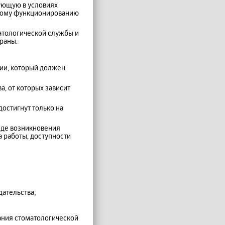
рующую в условиях
ьному функционированию
атологической службы и
раны.
гии, который должен
а, от которых зависит
достигнут только на
иде возникновения
а работы, доступности
ательства;
ания стоматологической