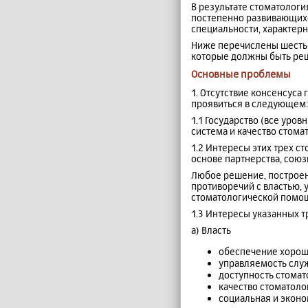
В результате стоматолог
постепенно развивающихс
специальности, характерн
Ниже перечислены шесть 
которые должны быть реш
Основные проблемы
1. Отсутствие консенсуса
проявиться в следующем
1.1 Государство (все уро
система и качество стома
1.2 Интересы этих трех с
основе партнерства, сою
Любое решение, построен
противоречий с властью, 
стоматологической помощ
1.3 Интересы указанных т
а) Власть
обеспечение хорош
управляемость служ
доступность стомат
качество стоматол
социальная и эконо