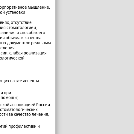
 корпоративное мышление,
ой установки
внях, отсутствие
ния стоматологией,
ранения и способах его
ия объема и качества
вных документов реальным
селения.
сии, слабая реализация
тологической
ющих на все аспекты
 и при
й помощи;
еской ассоциацией России
 стоматологических
сти за качество лечения,
огий профилактики и