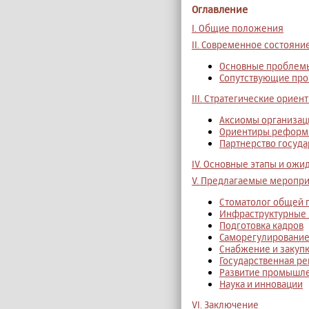
Оглавление
I. Общие положения
II. Современное состоян
Основные проблем
Сопутствующие пр
III. Стратегические ориен
Аксиомы организац
Ориентиры реформ
Партнерство госуда
IV. Основные этапы и ож
V. Предлагаемые меропр
Стоматолог общей 
Инфраструктурные
Подготовка кадров
Саморегулировани
Снабжение и закуп
Государственная ре
Развитие промышл
Наука и инновации
VI. Заключение