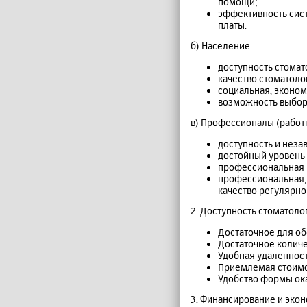
помощи;
эффективность сис
платы.
б) Население
доступность стома
качество стоматол
социальная, эконо
возможность выбор
в) Профессионалы (работ
доступность и неза
достойный уровень 
профессиональная 
профессиональная, 
качество регулярно
2. Доступность стоматол
Достаточное для о
Достаточное количе
Удобная удаленност
Приемлемая стоимос
Удобство формы ока
3. Финансирование и эко