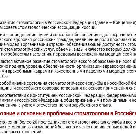
азвития стоматологии в Российской Федерации (далее – Концепция)
м Совета Стоматологической ассоциации России.
ии – определение путей и способов обеспечения в долгосрочной пе
ского здоровья российских граждан, увеличение роли профилактик
ие модели организации отрасли, обеспечивающей доступность сто
 стоматологических услуг, объемы, виды и качество которых должн
 потребностям населения, передовым достижениям медицинской на
яются активное развитие стоматологического образования и росси
жно поднять уровень обеспеченности организаций здравоохранени
ми врачебными кадрами и качественными изделиями медицинског
тва.
собой анализ состояния стоматологической службы в Российской Фе
нципы и способы его совершенствования на основе применения сис
 соответствии с Конституцией Российской Федерации, федеральны
 актами РоссийскойФедерации, общепризнанными принципами и 
раненияи с учетом отечественного и зарубежного опыта.
стояние и основные проблемы стоматологии в Россий
ротяжении более 20 последних лет стоматологическая служба и все
ии неторопливых изменений без ясно и четко поставленных целей и
 рыночных отношений.