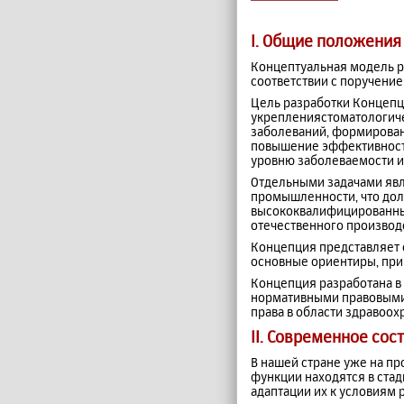
I. Общие положения
Концептуальная модель р
соответствии с поручение
Цель разработки Концепц
укреплениястоматологиче
заболеваний, формирован
повышение эффективности
уровню заболеваемости и
Отдельными задачами явл
промышленности, что дол
высококвалифицированны
отечественного производс
Концепция представляет 
основные ориентиры, при
Концепция разработана в
нормативными правовыми
права в области здравоох
II. Современное со
В нашей стране уже на п
функции находятся в стад
адаптации их к условиям