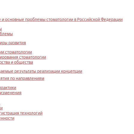
ие и основные проблемы стоматологии в Российской Федерации
ы
облемы
тиры развития
ии стоматологии
ирования стоматологии
рства и общества
идаемые результаты реализации концепции
иятия по направлениям
практики
 изменения
е
ки
гистрация технологий
енности