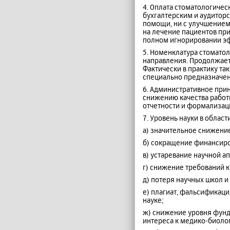
4. Оплата стоматологичес
бухгалтерским и аудитор
помощи, ни с улучшением
на лечение пациентов при
полном игнорировании эф
5. Номенклатура стомато
направления. Продолжает
Фактически в практику та
специально предназначен
6. Административное при
снижению качества работ
отчетности и формализац
7. Уровень науки в облас
а) значительное снижени
б) сокращение финансиро
в) устаревание научной 
г) снижение требований 
д) потеря научных школ 
е) плагиат, фальсификаци
науке;
ж) снижение уровня фунд
интереса к медико-биоло