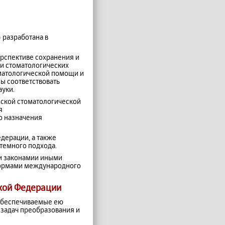
 разработана в
рспективе сохранения и
и стоматологических
матологической помощи и
ы соответствовать
уки.
йской стоматологической
я
о назначения
дерации, а также
темного подхода.
ми законамии иными
нормами международного
ской Федерации
 обеспечиваемые ею
 задач преобразования и