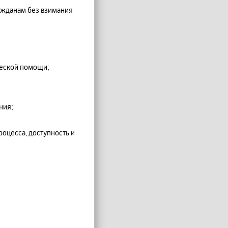
ажданам без взимания
ческой помощи;
ния;
оцесса, доступность и