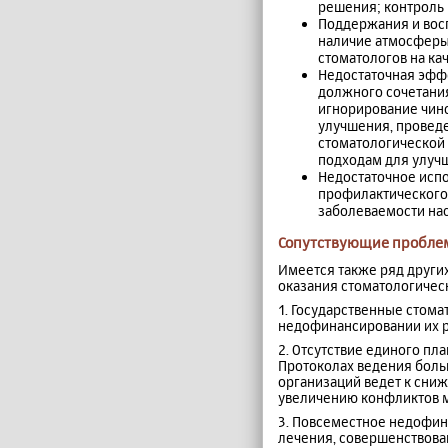
решения; контроль 
Поддержания и вос
наличие атмосферы
стоматологов на ка
Недостаточная эффе
должного сочетани
игнорирование чино
улучшения, провед
стоматологической
подходам для улуч
Недостаточное испо
профилактического
заболеваемости на
Сопутствующие пробле
Имеется также ряд других
оказания стоматологичес
1. Государственные стома
недофинансировании их р
2. Отсутствие единого пл
Протоколах ведения боль
организаций ведет к сниж
увеличению конфликтов 
3. Повсеместное недофин
лечения, совершенствова