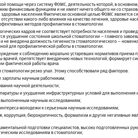
кой помощи через систему ФОМС, деятельность которой, в основном,
ским финансовым функциям и не имеет ничего общего ни со страхо
 здоровья населения.Фактически основной целью ФОМС является с
 отсутствии какого-либо влияния на качество лечения, здоровье нас
фективных методов профилактики в стоматологии.
логических кадров не соответствует потребности населения и пров
ся ухудшение состояния школьной стоматологии – главного завоева
к и не внедрена должность гигиениста стоматологического – номен
ной для профилактической работы в стоматологии.
нуждение к соблюдению морально устаревших нормативов приема па
ы врачей, препятствует внедрению новых технологий, формирует с
ии фактической работы врача.
ти стоматологии резко упал. Этому способствовали ряд факторов:
е зарплаты научным работникам;
вания научной деятельности;
аппаратуры и ухудшение инфраструктурных условий для выполнения 
к выполненным научным исследованиям;
и интереса молодежи к серьезным научным исследованиям;
я, коррупция, бюрократичность, формализм и другие негативные яв
аментальной подготовки специалистов, высоко подготовленных рук
гическим исследованиям в стоматологии;