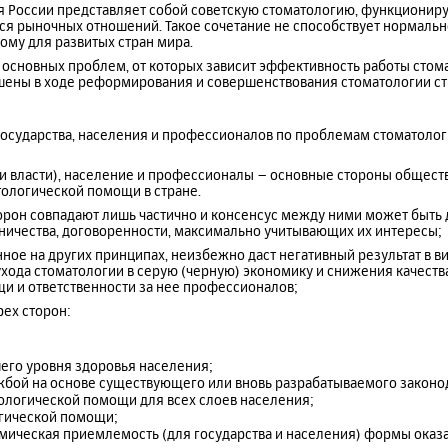
ия России представляет собой советскую стоматологию, функциони
я рыночных отношений. Такое сочетание не способствует нормал
ому для развитых стран мира.
основных проблем, от которых зависит эффективность работы стом
ены в ходе реформирования и совершенствования стоматологии ст
 государства, населения и профессионалов по проблемам стоматоло
:
вни власти), население и профессионалы – основные стороны обществ
тологической помощи в стране.
торон совпадают лишь частично и консенсус между ними может быть 
зничества, договоренности, максимально учитывающих их интересы;
ное на других принципах, неизбежно даст негативный результат в в
ухода стоматологии в серую (черную) экономику и снижения качеств
и и ответственности за нее профессионалов;
рех сторон:
его уровня здоровья населения;
бой на основе существующего или вновь разрабатываемого законод
ологической помощи для всех слоев населения;
огической помощи;
мическая приемлемость (для государства и населения) формы оказ