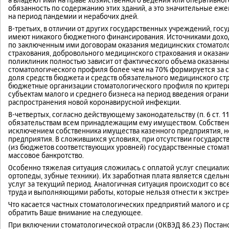
обязанность по содержанию этих зданий, а это значительные еж
на период пандемии и нерабочих дней.
В-третьих, в отличии от других государственных учреждений, го
имеют никакого бюджетного финансирования. Источниками доход
по заключенным ими договорам оказания медицинских стоматоло
страхования, добровольного медицинского страхования и оказания
поликлиник полностью зависит от фактического объема оказанны
стоматологического профиля более чем на 70% формируется за с
доля средств бюджета и средств обязательного медицинского ст
бюджетные организации стоматологического профиля по критер
субъектам малого и среднего бизнеса на период введения огран
распространения новой коронавирусной инфекции.
В-четвертых, согласно действующему законодательству (п. 6 ст. 1
обязательствам всем принадлежащим ему имуществом. Собственн
исключением собственника имущества казенного предприятия, не
предприятия. В сложившихся условиях, при отсутствии государс
(из бюджетов соответствующих уровней) государственные стом
массовое банкротство.
Особенно тяжелая ситуация сложилась с оплатой услуг специали
ортопеды, зубные техники). Их заработная плата является сдель
услуг за текущий период. Аналогичная ситуация происходит со в
труда и выполняющими работы, которые нельзя отнести к экстр
Что касается частных стоматологических предприятий малого и 
обратить Ваше внимание на следующее.
При включении стоматологической отрасли (ОКВЭД 86.23) Постано