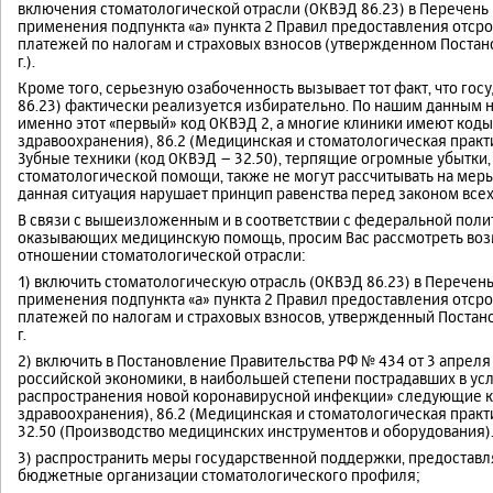
включения стоматологической отрасли (ОКВЭД 86.23) в Перечень
применения подпункта «а» пункта 2 Правил предоставления отсроч
платежей по налогам и страховых взносов (утвержденном Постан
г.).
Кроме того, серьезную озабоченность вызывает тот факт, что го
86.23) фактически реализуется избирательно. По нашим данным 
именно этот «первый» код ОКВЭД 2, а многие клиники имеют коды
здравоохранения), 86.2 (Медицинская и стоматологическая практи
Зубные техники (код ОКВЭД – 32.50), терпящие огромные убытки,
стоматологической помощи, также не могут рассчитывать на меры
данная ситуация нарушает принцип равенства перед законом все
В связи с вышеизложенным и в соответствии с федеральной пол
оказывающих медицинскую помощь, просим Вас рассмотреть во
отношении стоматологической отрасли:
1) включить стоматологическую отрасль (ОКВЭД 86.23) в Перечен
применения подпункта «а» пункта 2 Правил предоставления отсроч
платежей по налогам и страховых взносов, утвержденный Постан
г.
2) включить в Постановление Правительства РФ № 434 от 3 апреля
российской экономики, в наибольшей степени пострадавших в усл
распространения новой коронавирусной инфекции» следующие ко
здравоохранения), 86.2 (Медицинская и стоматологическая практи
32.50 (Производство медицинских инструментов и оборудования)
3) распространить меры государственной поддержки, предоставл
бюджетные организации стоматологического профиля;