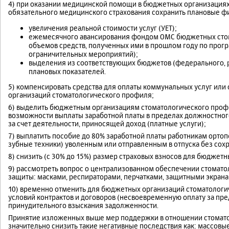
4) при оказании медицинской помощи в бюджетных организациях
обязательного медицинского страхования сохранить плановые ф
увеличения реальной стоимости услуг (УЕТ);
ежемесячного авансирования фондом ОМС бюджетных стома
объемов средств, полученных ими в прошлом году по прог
ограничительных мероприятий);
выделения из соответствующих бюджетов (федерального, р
плановых показателей.
5) компенсировать средства для оплаты коммунальных услуг или
организаций стоматологического профиля;
6) выделить бюджетным организациям стоматологического профи
возможности выплаты заработной платы в пределах должностног
за счет деятельности, приносящей доход (платные услуги);
7) выплатить пособие до 80% заработной платы работникам орто
зубные техники) уволенным или отправленным в отпуска без сох
8) снизить (с 30% до 15%) размер страховых взносов для бюджет
9) рассмотреть вопрос о централизованном обеспечении стомат
защиты: масками, респираторами, перчатками, защитными экран
10) временно отменить для бюджетных организаций стоматолог
условий контрактов и договоров (несвоевременную оплату за пр
принудительного взыскания задолженности.
Принятие изложенных выше мер поддержки в отношении стомато
значительно снизить такие негативные последствия как: массовы