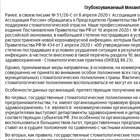
Глубокоуважаемый Михаил
Ранее, в своем письме № 51/20-С от 8 апреля 2020 г. Ассоциаци
Ассоциация России» обращалась к Председателю Правительства
поддержки стоматологической отрасли. Наше профессионально
издание Постановления Правительства РФ от 10 апреля 2020 г. №
российской экономики, в наибольшей степени пострадавших в усл
распространения новой коронавирусной инфекции», которым был
Правительства РФ № 434 от 3 апреля 2020 г. «Об утверждении пе
степени пострадавших в условиях ухудшения ситуации в результ
инфекции», в частности внесению в такой перечень раздела 10, в
здравоохранения - Стоматологическая практика (ОКВЭД 86.23).
Однако, принимаемые меры направлены, в основном, на коммерч
совершенно не принято во внимание особое положение всех гос
муниципальных) стоматологических поликлиник страны. Фактич
стоматологические поликлиники воспользоваться не могут из-за
Особенности данных организаций, препятствующие получению м
Во-первых, государственные стоматологические поликлиники не 
предпринимательства, т.к. имеют организационно-правовую фо
здравоохранения», т.е. являются: некоммерческими организациям
учредителями выступают департаменты здравоохранения и деп
соответствующих субъектов РФ. Эти особенности организационн
воспользоваться большинством льгот, предоставленных предприят
ставят их в худшее положение по сравнению с частными клиникам
Во-вторых, как правило, государственные стоматологические п
а владеют ими на праве хозяйственного ведения или оперативного