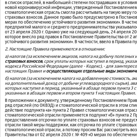
в список отраслей, в наибольшей степени пострадавших в услови
новой коронавирусной инфекции, утвержденный Постановлением П
стоматологическая отрасль смогла рассчитывать на такую меру г
страховых взносов. Данное право было предусмотрено в Постановл
мерах по обеспечению устойчивого развития экономики». В частно
предприятий малого и среднего предпринимательства указывалос
от 23 апреля 2020 г. Однако уже на следующий день, 24 апреля 2
которое внесло ряд правок в Постановление Правительства от 2 а
устойчивого развития экономики». В частности, ввело в Правила п
2. Настоящие Правила применяются в отношении:
а) налогов (за исключением акцизов, налога на добычу полезных 
страховых взносов
, срок уплаты которых наступил в период, указа
кодекса Российской Федерации (далее - Кодекс), - для заинтересо
настоящих Правил и
осуществляющих отдельные виды экономиче
б) налогов (за исключением налога на добавленную стоимость, ак
на дополнительный доход от добычи углеводородного сырья), ава
которых наступил в период, указанный в абзаце первом пункта 3 с
указанных в абзацах первом и втором пункта 1 настоящих Правил.
В приложении к документу, утвержденному Постановлением Правит
ряд отраслей (по ОКВЭД) и стоматологической отрасли в этом спис
действие подпункта «а» пункта 2 Правил стоматологическая отрас
стоматологической отрасли применяется подпункт «б» пункта 2 
предоставления отсрочки по уплате страховых взносов не предус
отрасли такой меры поддержки, как отсрочка по уплате страховых
стоматологической отрасли, а потому просим Вас рассмотреть в
Правительства от 02 апреля 2020 г. № 409 «О мерах по обеспечен