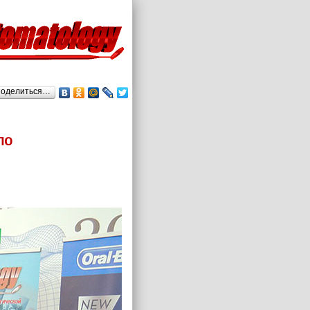
оделиться…
по